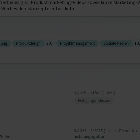
KI Werbedesigns, Produktmarketing-Videos sowie kurze Marketing
ive Werbevideo-Konzepte entwickeln.
hung
Produktdesign
2 J.
Projektmanagement
Soziale Medien
1 J.
9/2025 – offen (1 Jahr)
Fertigungsindustrie
9/2023 – 3/2025 (1 Jahr, 7 Monate)
nicht angegeben
Berlin