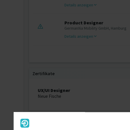
Details anzeigen
Product Designer
GermanXia Mobility GmbH, Hamburg
Details anzeigen
Zertifikate
UX/UI Designer
Neue Fische
Ausbildung