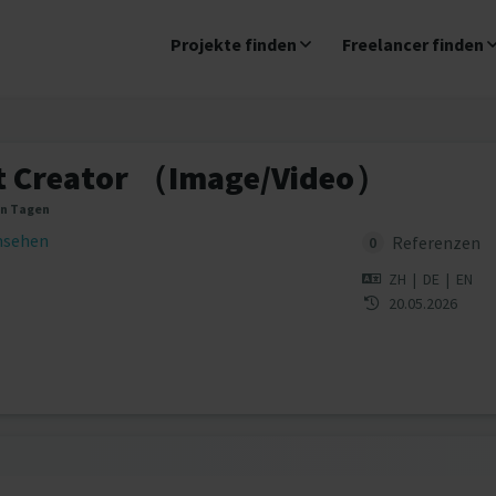
Projekte finden
Freelancer finden
t Creator （Image/Video）
en Tagen
insehen
Referenzen
0
ZH
|
DE
|
EN
20.05.2026