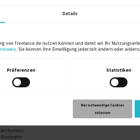
2019
Details
Bremen
2012
ng von freelance.de nutzen können und damit wir Ihr Nutzungserle
hinweis
. Sie können Ihre Einwilligung jederzeit ändern oder widerr
Präferenzen
Statistiken
rstütze Unternehmen, Marken und Start-ups bei der Erstellung m
Nur notwendige Cookies
zulassen
pagnen
ntent
Plattformen
er Konzepte