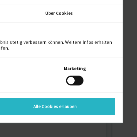
Über Cookies
bnis stetig verbessern können. Weitere Infos erhalten
ufen.
Marketing
oderner, KI-gestützter Werbe- und
Alle Cookies erlauben