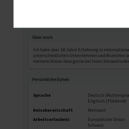
Wirtschaftsingenieur
TU Hamburg-Harburg
Über mich
Ich habe über 18 Jahre Erfahrung in internatio
unterschiedlichen Unternehmen und Branchen au
meinem Know-how gerne bei Ihren Herausforder
Persönliche Daten
Sprache
Deutsch (Mutterspra
Englisch (Fließend)
Reisebereitschaft
Weltweit
Arbeitserlaubnis
Europäische Union
Schweiz