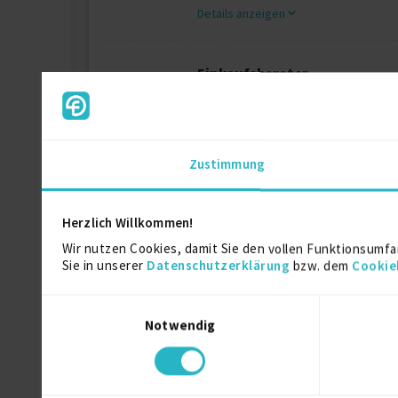
Details anzeigen
Einkaufsberater
EMCO GmbH, Hallein
Details anzeigen
Zustimmung
Partner
Siegfried Holding AG, Minden
Herzlich Willkommen!
Details anzeigen
Wir nutzen Cookies, damit Sie den vollen Funktionsumfa
Sie in unserer
Datenschutzerklärung
bzw. dem
Cookie
Einwilligungsauswahl
Notwendig
Ausbildung
Dipl.-Ing. oec.