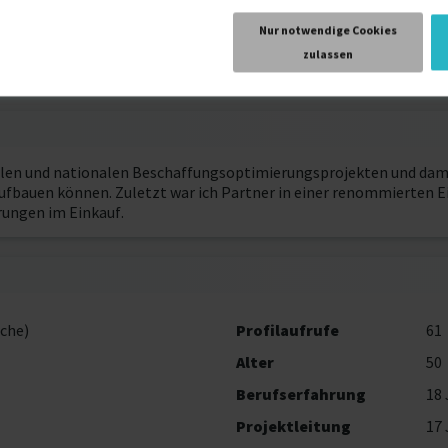
2007
Hamburg
Nur notwendige Cookies
zulassen
nalen und nationalen Beschaffungsoptimierungsprojekten und dami
fbauen können. Zuletzt war ich Partner in einer renommierten E
ungen im Einkauf.
che)
Profilaufrufe
61
Alter
50
Berufserfahrung
18 
Projektleitung
17 