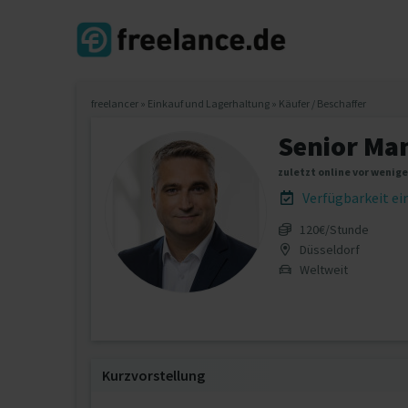
freelancer
»
Einkauf und Lagerhaltung
»
Käufer / Beschaffer
Senior Ma
zuletzt online vor wenig
Verfügbarkeit e
120€/Stunde
Düsseldorf
Weltweit
Kurzvorstellung