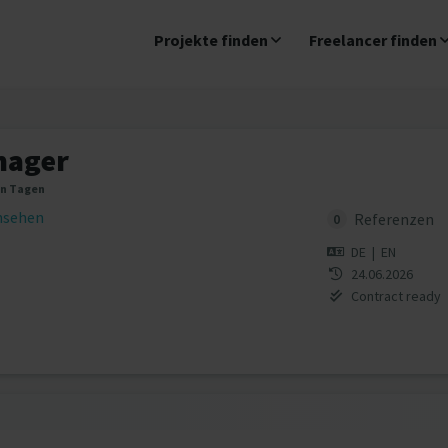
Projekte finden
Freelancer finden
nager
en Tagen
insehen
Referenzen
0
DE
|
EN
24.06.2026
Contract ready