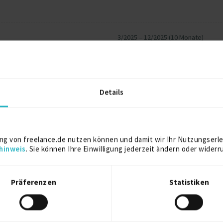
3/2025 – 12/2025 (10 Monate)
Maschinen-, Geräte- und Komponen
Details
6/2023 – 6/2024 (1 Jahr, 1 Monat)
Chemieindustrie
ng von freelance.de nutzen können und damit wir Ihr Nutzungserle
hinweis
. Sie können Ihre Einwilligung jederzeit ändern oder widerr
Weitere Projekt‐ & Berufserfahrung anzeigen
Präferenzen
Statistiken