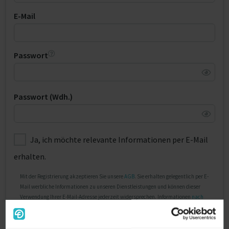
E-Mail
Passwort
Passwort (Wdh.)
Ja, ich möchte relevante Informationen per E-Mail
erhalten.
Mit der Registrierung akzeptieren Sie unsere
AGB
. Sie erhalten gelegentlich per E-
Mail werbliche Informationen zu unseren Dienstleistungen und können dieser
Verwendung Ihrer E-Mail-Adresse jederzeit widersprechen. Informationen
nach
Art. 13 DSGVO
und zum
Datenschutz
finden Sie hier.