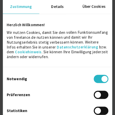
Zustimmung
Details
Über Cookies
Herzlich Willkommen!
Sie sind bereits registriert?
Zum Login »
Sie schreiben Projekte aus?
Als Projektanbieter registrieren »
Wir nutzen Cookies, damit Sie den vollen Funktionsumfang
von freelance.de nutzen können und damit wir Ihr
Nutzungserlebnis stetig verbessern können. Weitere
Kostenlos
registrieren
Infos erhalten Sie in unserer
Datenschutzerklärung
bzw.
dem
Cookiehinweis
. Sie können Ihre Einwilligung jederzeit
ändern oder widerrufen.
Profil anlegen und Projekte realisieren.
Einwilligungsauswahl
3.445
Projekte
Notwendig
stehen Ihnen aktuell zur Auswahl.
Präferenzen
40.000+
Unternehmen
Statistiken