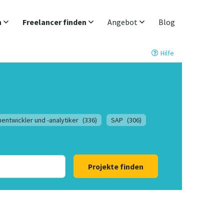
n
Freelancer finden
Angebot
Blog
Hilfe
entwickler und -analytiker
(336)
SAP
(306)
Projekte finden