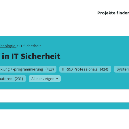
Projekte finde
chnologie
>
IT Sicherheit
 in
IT Sicherheit
klung / -programmierung
(428)
IT R&D Professionals
(424)
System
natoren
(231)
Alle anzeigen