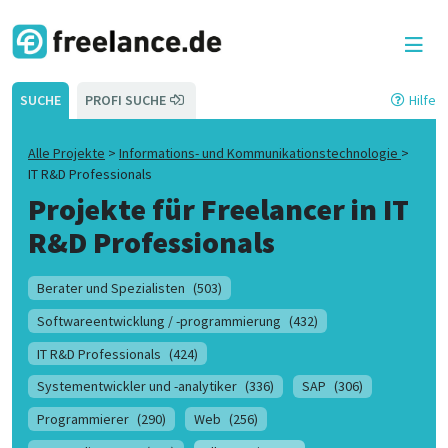
SUCHE
PROFI SUCHE
Hilfe
Alle Projekte
>
Informations- und Kommunikationstechnologie
>
IT R&D Professionals
Projekte für Freelancer in
IT
R&D Professionals
Berater und Spezialisten
(503)
Softwareentwicklung / -programmierung
(432)
IT R&D Professionals
(424)
Systementwickler und -analytiker
(336)
SAP
(306)
Programmierer
(290)
Web
(256)