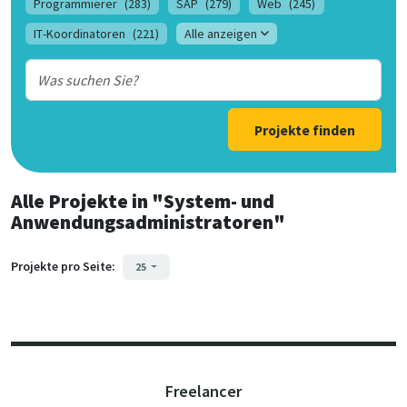
Programmierer
(283)
SAP
(279)
Web
(245)
IT-Koordinatoren
(221)
Alle anzeigen
Projekte finden
Alle Projekte
in
"System- und
Anwendungsadministratoren"
Projekte pro Seite:
25
Freelancer