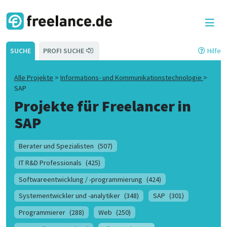
SUCHE
PROFI SUCHE
Hilfe
Alle Projekte
>
Informations- und Kommunikationstechnologie
>
SAP
Projekte für Freelancer in
SAP
Berater und Spezialisten
(507)
IT R&D Professionals
(425)
Softwareentwicklung / -programmierung
(424)
Systementwickler und -analytiker
(348)
SAP
(301)
Programmierer
(288)
Web
(250)