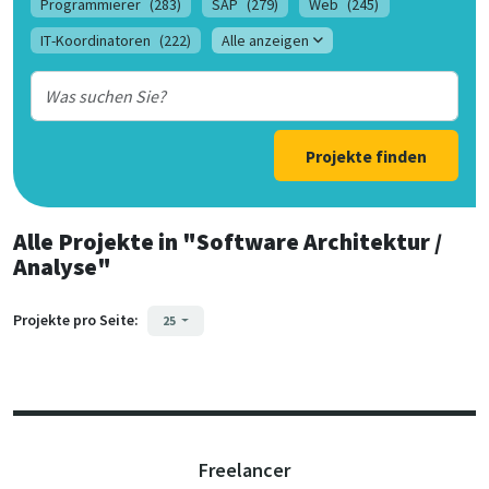
Programmierer
(283)
SAP
(279)
Web
(245)
IT-Koordinatoren
(222)
Alle anzeigen
Projekte finden
Alle Projekte
in
"Software Architektur /
Analyse"
Projekte pro Seite:
25
Freelancer