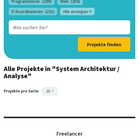
Programmierer
(290)
Web
(256)
IT-Koordinatoren
(231)
Alle anzeigen
Projekte finden
Alle Projekte
in
"System Architektur /
Analyse"
Projekte pro Seite:
25
Freelancer