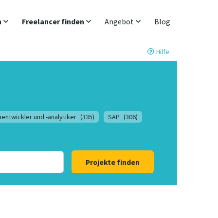
n
Freelancer finden
Angebot
Blog
Hilfe
entwickler und -analytiker
(335)
SAP
(306)
Projekte finden