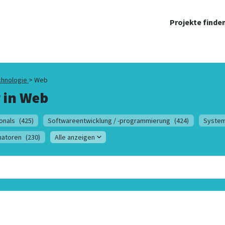
Projekte finde
chnologie
>
Web
 in
Web
onals
(425)
Softwareentwicklung / -programmierung
(424)
System
natoren
(230)
Alle anzeigen