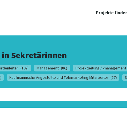
Projekte finde
 in
Sekretärinnen
rdenleiter
(107)
Management
(86)
Projektleitung / -management
)
Kaufmännische Angestellte und Telemarketing Mitarbeiter
(57)
S