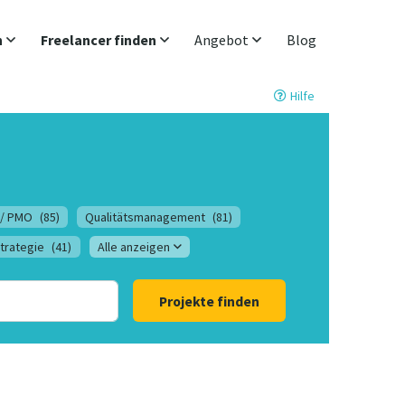
n
Freelancer finden
Angebot
Blog
Hilfe
 / PMO
(85)
Qualitätsmanagement
(81)
trategie
(41)
Alle anzeigen
Projekte finden