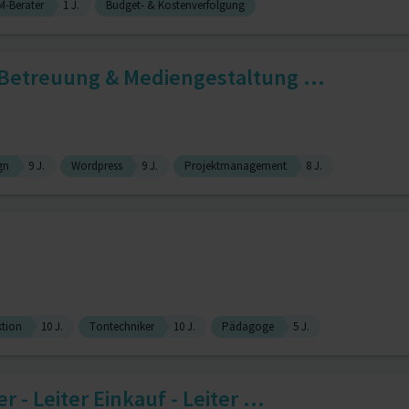
-Berater
1 J.
Budget- & Kostenverfolgung
Betreuung & Mediengestaltung ...
gn
9 J.
Wordpress
9 J.
Projektmanagement
8 J.
tion
10 J.
Tontechniker
10 J.
Pädagoge
5 J.
- Leiter Einkauf - Leiter ...