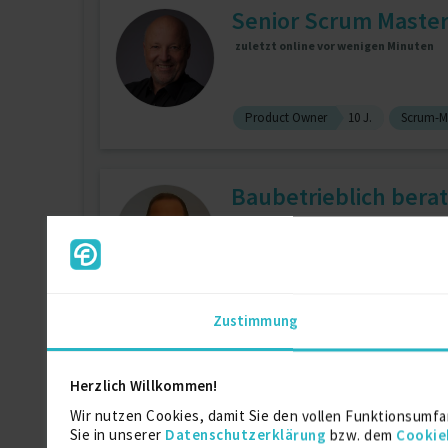
Senior Scrum Master,
zuletzt online vor wenigen Minuten
Product Owner
10 J.
Scrum-M
Baubetrieblich bera
online
Tiefbauprojekte
5 J.
Arbeitsvo
Zustimmung
SW-Architektur und 
Herzlich Willkommen!
zuletzt online vor wenigen Minuten
Wir nutzen Cookies, damit Sie den vollen Funktionsumfa
Sie in unserer
Datenschutzerklärung
bzw. dem
Cookie