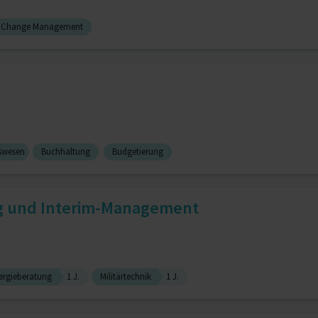
Change Management
swesen
Buchhaltung
Budgetierung
ng und Interim-Management
ergieberatung
1 J.
Militärtechnik
1 J.