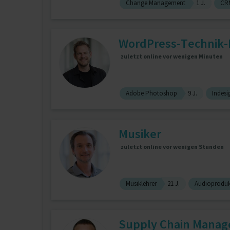
Change Management
1 J.
CRM
WordPress-Technik-
zuletzt online vor wenigen Minuten
Adobe Photoshop
9 J.
Indesi
Musiker
zuletzt online vor wenigen Stunden
Musiklehrer
21 J.
Audioproduk
Supply Chain Manager 