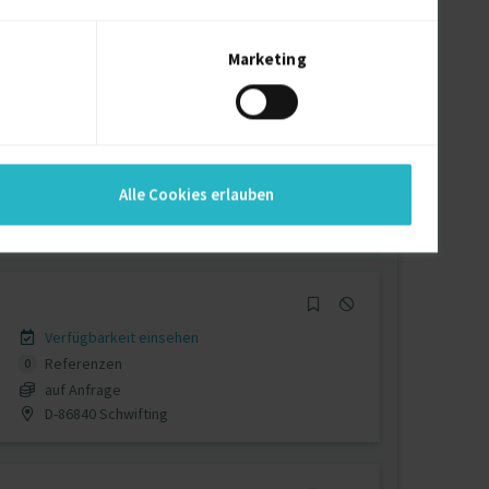
auf Anfrage
D-81539 München
Marketing
Verfügbarkeit einsehen
Referenzen
3
Alle Cookies erlauben
auf Anfrage
D-63741 Aschaffenburg
Verfügbarkeit einsehen
Referenzen
0
auf Anfrage
D-86840 Schwifting