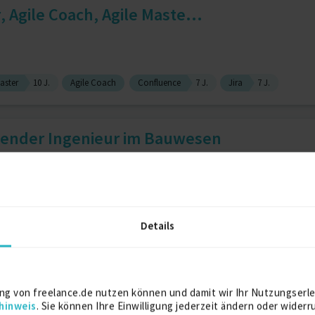
 Agile Coach, Agile Maste...
aster
10 J.
Agile Coach
Confluence
7 J.
Jira
7 J.
tender Ingenieur im Bauwesen
rbereitung
Baurecht
Bauschadenbewertung
Details
-Entwicklung in C#/.NET oder...
ng von freelance.de nutzen können und damit wir Ihr Nutzungserle
hinweis
. Sie können Ihre Einwilligung jederzeit ändern oder widerr