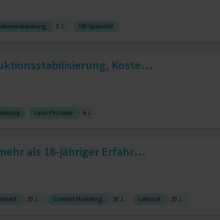
nehmensberatung
5 J.
HR-Spezialist
ktionsstabilisierung, Koste...
leitung
Lean Prozesse
6 J.
ehr als 18-jähriger Erfahr...
gement
20 J.
Content Marketing
20 J.
Lektorat
20 J.