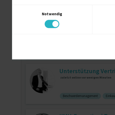
C#
11 J.
.Net Framework (Micr
Einwilligungsauswahl
Notwendig
Content Spezialist &
online
Suchmaschinenoptimierung
6 J.
Unterstützung Vertr
zuletzt online vor wenigen Minuten
Beschwerdemanagement
Einkauf