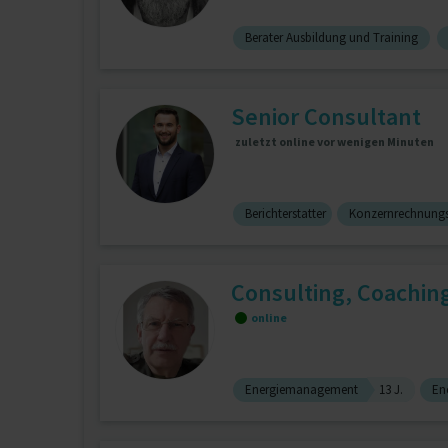
Berater Ausbildung und Training
Senior Consultant
zuletzt online vor wenigen Minuten
Berichterstatter
Konzernrechnung
Consulting, Coachi
online
Energiemanagement
13 J.
En