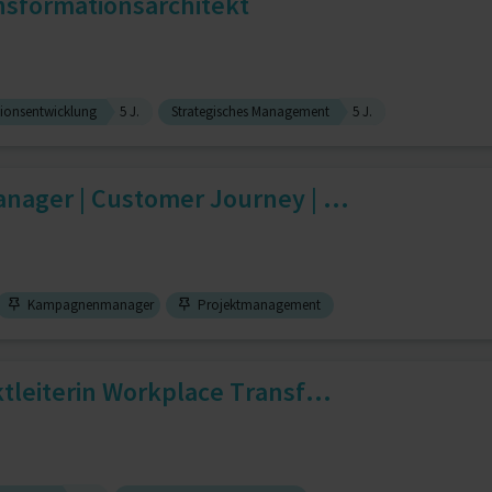
nsformationsarchitekt
ionsentwicklung
5 J.
Strategisches Management
5 J.
nager | Customer Journey | ...
Kampagnenmanager
Projektmanagement
ktleiterin Workplace Transf...