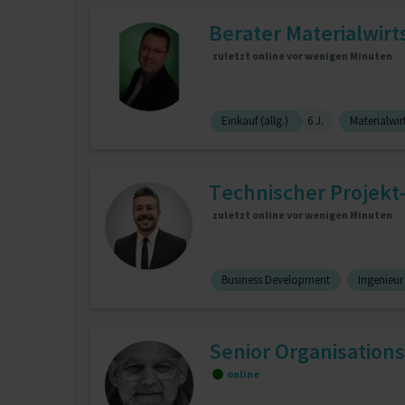
Berater Materialwirts
zuletzt online vor wenigen Minuten
Einkauf (allg.)
6 J.
Materialwir
Technischer Projekt
zuletzt online vor wenigen Minuten
Business Development
Ingenieu
Senior Organisations
online