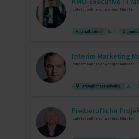
KMU-Executive | Tra
zuletzt online vor wenigen Minuten
Geschäftsführer
5 J.
Organisat
Interim Marketing Ma
zuletzt online vor wenigen Minuten
Strategisches Marketing
2 J.
Freiberufliche Proje
zuletzt online vor wenigen Minuten