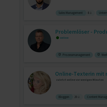
Sales Management
8 J.
Unter
Problemlöser - Produ
online
Prozessmanagement
Werk
Online-Texterin mit m
zuletzt online vor wenigen Minuten
Bloggen
20 J.
Content Mana