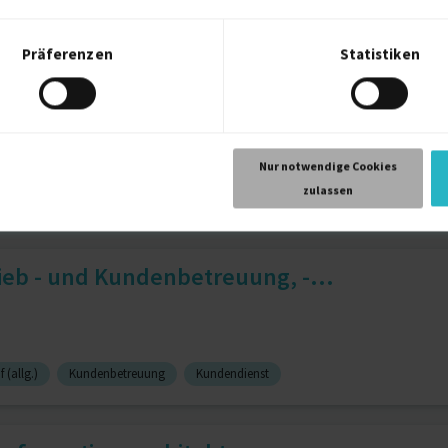
osoft)
10 J.
Software Architecture
6 J.
Präferenzen
Statistiken
 Consultant
Nur notwendige Cookies
zulassen
Adobe Creative Cloud
4 J.
Agile Methodologie
4 J.
ieb - und Kundenbetreuung, -...
 (allg.)
Kundenbetreuung
Kundendienst