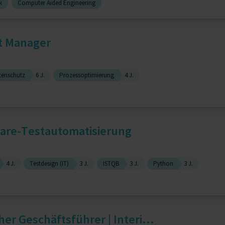
k
Computer Aided Engineering
ct Manager
tenschutz
6 J.
Prozessoptimierung
4 J.
ware-Testautomatisierung
4 J.
Testdesign (IT)
3 J.
ISTQB
3 J.
Python
3 J.
er Geschäftsführer | Interi...