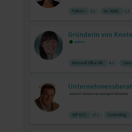
Python
2 J.
Iso 26262
1 J.
Gründerin von Knote
online
Microsoft Office 365
4 J.
Canva
Unternehmensbera
zuletzt online vor wenigen Stunden
SAP ECC
17 J.
Controlling