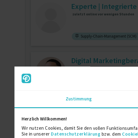
Experte | Integrierte
zuletzt online vor wenigen Stunden
Supply-Chain-Management (SCM)
Digital Marketingber
zuletzt online vor wenigen Stunden
Digital Marketing
4 J.
Projek
Zustimmung
Technische Dokumen
Herzlich Willkommen!
zuletzt online vor wenigen Stunden
Wir nutzen Cookies, damit Sie den vollen Funktionsumfa
Sie in unserer
Datenschutzerklärung
bzw. dem
Cookie