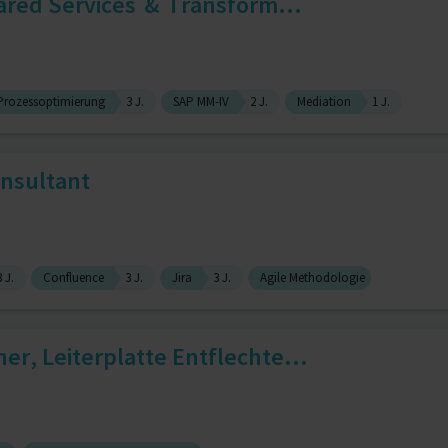
ared Services & Transform...
Prozessoptimierung
3 J.
SAP MM-IV
2 J.
Mediation
1 J.
onsultant
3 J.
Confluence
3 J.
Jira
3 J.
Agile Methodologie
er, Leiterplatte Entflechte...