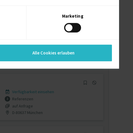
auf Anfrage
D-48143 Münster
Marketing
Verfügbarkeit einsehen
Referenzen
0
Alle Cookies erlauben
auf Anfrage
A-3104 Sankt Pölten
Verfügbarkeit einsehen
Referenzen
3
auf Anfrage
D-80637 München