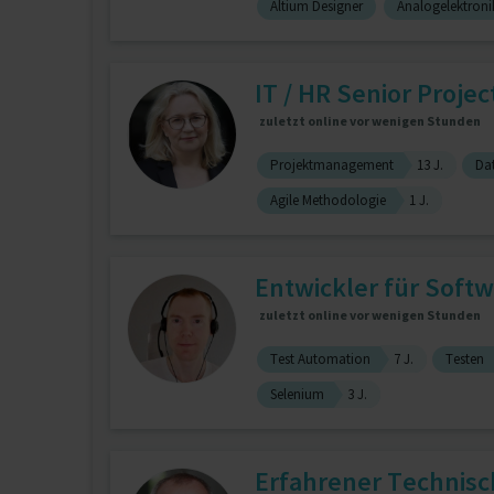
Altium Designer
Analogelektroni
IT / HR Senior Proje
zuletzt online vor wenigen Stunden
Projektmanagement
13 J.
Da
Agile Methodologie
1 J.
Entwickler für Soft
zuletzt online vor wenigen Stunden
Test Automation
7 J.
Testen
Selenium
3 J.
Erfahrener Technisch