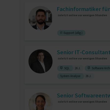
Fachinformatiker für
zuletzt online vor wenigen Stunden
IT-Support (allg.)
Senior IT-Consultant
zuletzt online vor wenigen Stunden
SQL
26 J.
Software Arch
System Analyse
26 J.
Senior Softwareentwi
zuletzt online vor wenigen Stunden