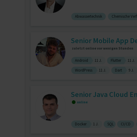
Abwassertechnik
Chemische Verf
Senior Mobile App D
zuletzt online vor wenigen Stunden
Android
11 J.
Flutter
11 J.
WordPress
11 J.
Dart
9 J.
Senior Java Cloud En
online
Docker
1 J.
SQL
CI/CD