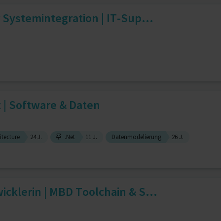
 Systemintegration | IT-Sup...
 | Software & Daten
itecture
24 J.
.Net
11 J.
Datenmodelierung
26 J.
cklerin | MBD Toolchain & S...