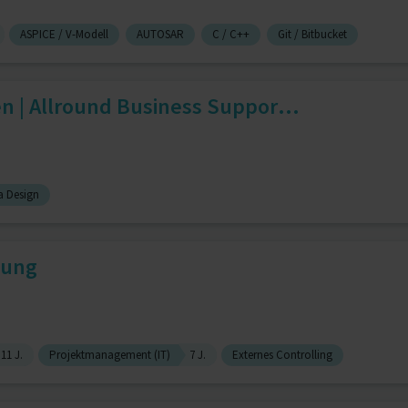
ASPICE / V-Modell
AUTOSAR
C / C++
Git / Bitbucket
n | Allround Business Suppor...
 Design
tung
11 J.
Projektmanagement (IT)
7 J.
Externes Controlling