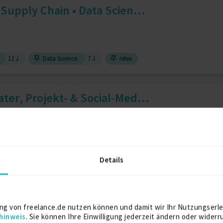
 Supply Chain • Data Scien...
12 J.
Data Science
7 J.
relex
ater, Projekt- & Social-Med...
tmanagement
4 J.
Mediaplanung
2 J.
Details
tation Medizintechnik
ng von freelance.de nutzen können und damit wir Ihr Nutzungserle
hinweis
. Sie können Ihre Einwilligung jederzeit ändern oder widerr