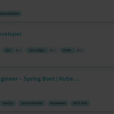
ahrenstechnik
eveloper
iOS
11 J.
Java (allg.)
11 J.
Kotlin
11 J.
gineer – Spring Boot | Kube...
DevOps
Java-Entwickler
Kubernetes
REST APIs