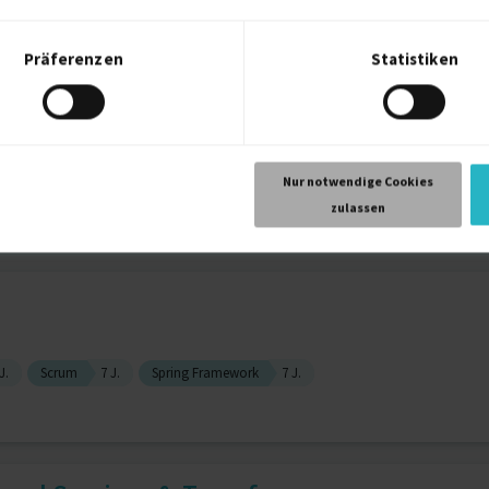
ntechnik
9 J.
Adobe Illustrator
7 J.
Übersetzungen
4 J.
Präferenzen
Statistiken
neer – AI Agents & Platform...
Nur notwendige Cookies
zulassen
.
Typescript
4 J.
Software Architecture
4 J.
Vue.Js
4 J.
J.
Scrum
7 J.
Spring Framework
7 J.