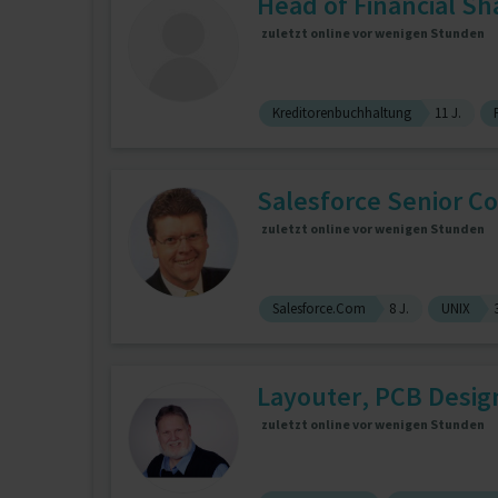
Head of Financial Sh
zuletzt online vor wenigen Stunden
Kreditorenbuchhaltung
11 J.
Salesforce Senior C
zuletzt online vor wenigen Stunden
Salesforce.Com
8 J.
UNIX
Layouter, PCB Design
zuletzt online vor wenigen Stunden