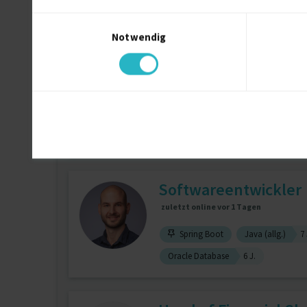
Adobe Photoshop
9 J.
Medizi
Einwilligungsauswahl
Notwendig
Senior Software Engi
zuletzt online vor wenigen Stunden
JavaScript
5 J.
Node.Js
4 J
Softwareentwickler
zuletzt online vor 1 Tagen
Spring Boot
Java (allg.)
7 
Oracle Database
6 J.