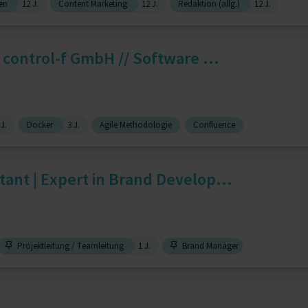
en
12 J.
Content Marketing
12 J.
Redaktion (allg.)
12 J.
control-f GmbH // Software ...
 J.
Docker
3 J.
Agile Methodologie
Confluence
nt | Expert in Brand Develop...
Projektleitung / Teamleitung
1 J.
Brand Manager