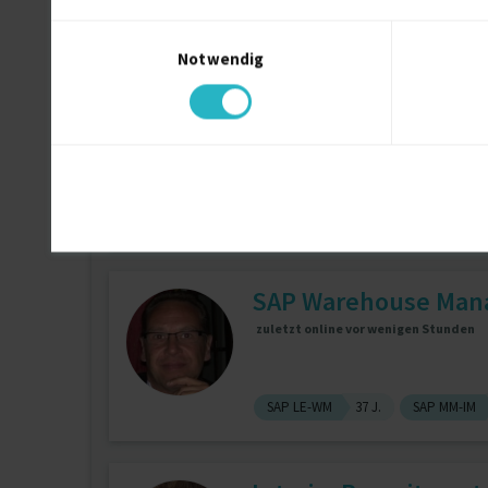
Projektmanagement
4 J.
Rech
Einwilligungsauswahl
Notwendig
Fullstack Developer
zuletzt online vor wenigen Minuten
.Net Framework (Microsoft)
10 J.
SAP Warehouse Ma
zuletzt online vor wenigen Stunden
SAP LE-WM
37 J.
SAP MM-IM