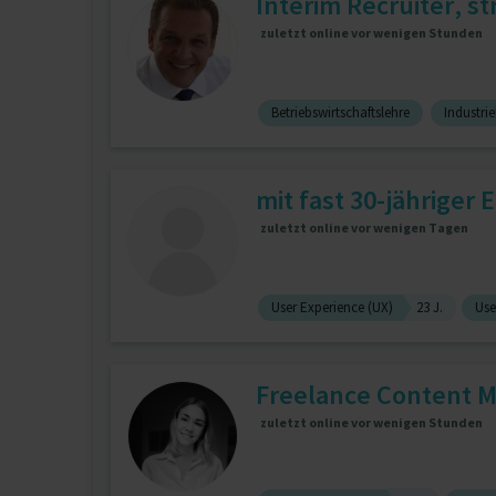
Interim Recruiter, s
zuletzt online vor wenigen Stunden
Betriebswirtschaftslehre
Industr
mit fast 30-jähriger 
zuletzt online vor wenigen Tagen
User Experience (UX)
23 J.
Use
Freelance Content M
zuletzt online vor wenigen Stunden