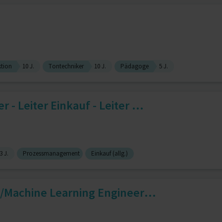
tion
10 J.
Tontechniker
10 J.
Pädagoge
5 J.
- Leiter Einkauf - Leiter ...
3 J.
Prozessmanagement
Einkauf (allg.)
t/Machine Learning Engineer...