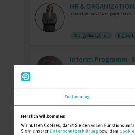
HR & ORGANIZATIO
zuletzt online vor wenigen Minuten
Change Management
Digitale 
Interim Programm- 
zuletzt online vor wenigen Minuten
Projektmanagement
4 J.
PM
Mehrprojektmanagement
1 J.
Zustimmung
Expert in AML, Compl
Herzlich Willkommen!
zuletzt online vor wenigen Minuten
Wir nutzen Cookies, damit Sie den vollen Funktionsumfa
Sie in unserer
Datenschutzerklärung
bzw. dem
Cookie