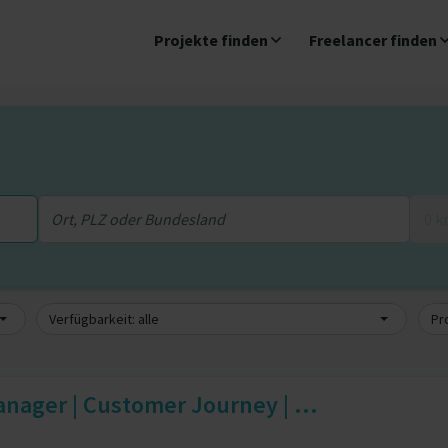
Projekte finden
Freelancer finden
0 
Verfügbarkeit: alle
Pro
nager | Customer Journey | ...