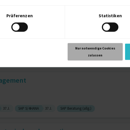
t (allg.)
3 J.
Finanzen (allg.)
2 J.
Leasing
2 J.
Präferenzen
Statistiken
Nur notwendige Cookies
zulassen
Microsoft SQL-Server (MS SQL)
8 J.
Angular
8 J.
nagement
37 J.
SAP S/4HANA
37 J.
SAP Beratung (allg.)