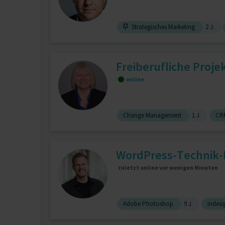
Strategisches Marketing
2 J.
Freiberufliche Proje
online
Change Management
1 J.
CRM
WordPress-Technik-
zuletzt online vor wenigen Minuten
Adobe Photoshop
9 J.
Indesi