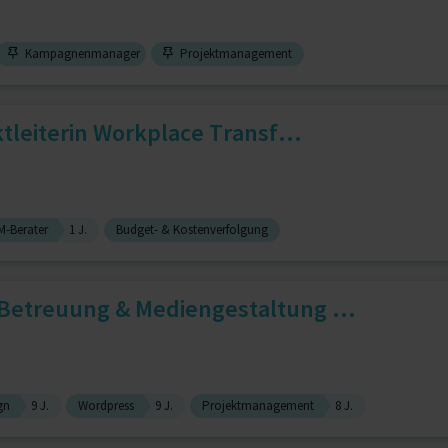
Kampagnenmanager
Projektmanagement
ktleiterin Workplace Transf...
-Berater
1 J.
Budget- & Kostenverfolgung
Betreuung & Mediengestaltung ...
gn
9 J.
Wordpress
9 J.
Projektmanagement
8 J.