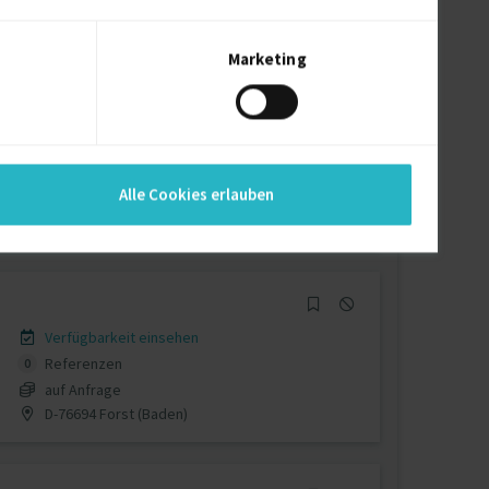
auf Anfrage
D-85598 Baldham
Marketing
Verfügbarkeit einsehen
Referenzen
0
Alle Cookies erlauben
€80/Stunde
D-64832 Babenhausen
Verfügbarkeit einsehen
Referenzen
0
auf Anfrage
D-76694 Forst (Baden)