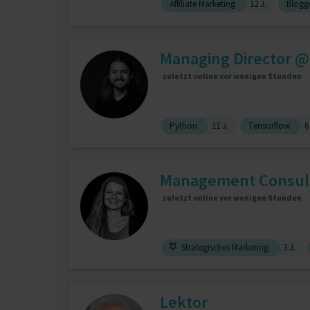
Affiliate Marketing
12 J.
Blogg
Managing Director @ 
zuletzt online vor wenigen Stunden
Python
11 J.
Tensorflow
6
Management Consulta
zuletzt online vor wenigen Stunden
Strategisches Marketing
3 J.
Lektor