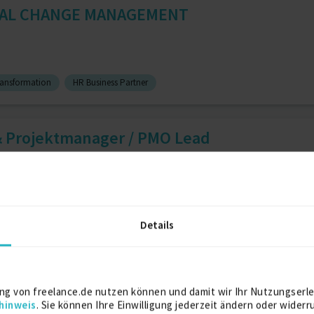
NAL CHANGE MANAGEMENT
Transformation
HR Business Partner
& Projektmanager / PMO Lead
O
1 J.
Programm-Management
1 J.
Details
iance, Fraud & KYC; Geldwäs...
ng von freelance.de nutzen können und damit wir Ihr Nutzungserle
hinweis
. Sie können Ihre Einwilligung jederzeit ändern oder widerr