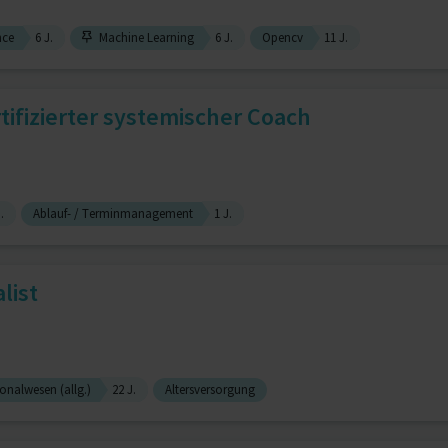
nce
6 J.
Machine Learning
6 J.
Opencv
11 J.
ifizierter systemischer Coach
.
Ablauf- / Terminmanagement
1 J.
list
onalwesen (allg.)
22 J.
Altersversorgung