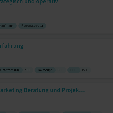
trategisch und operativ
iekaufmann
Personalberater
Erfahrung
r Interface (UI)
23 J.
JavaScript
15 J.
PHP
15 J.
arketing Beratung und Projek...