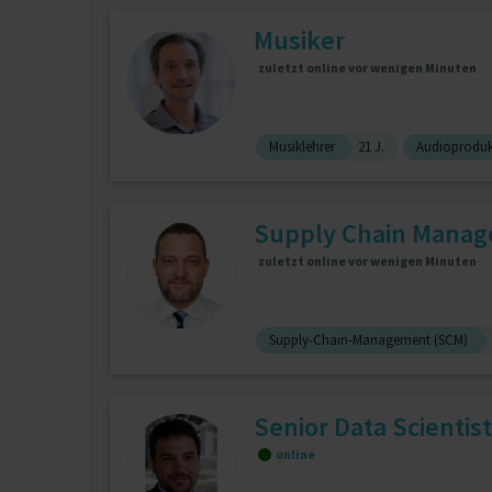
Musiker
zuletzt online vor wenigen Minuten
Musiklehrer
21 J.
Audioproduk
Supply Chain Manager 
zuletzt online vor wenigen Minuten
Supply-Chain-Management (SCM)
Senior Data Scientis
online