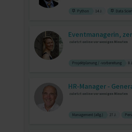
Python
14 J.
Data Scie
Eventmanagerin, zert
zuletzt online vor wenigen Minuten
Projektplanung / -vorbereitung
8 J
HR-Manager - Genera
zuletzt online vor wenigen Minuten
Management (allg.)
27 J.
Pers