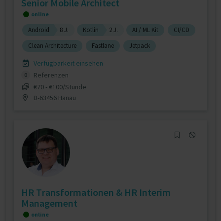
Senior Mobile Architect
online
Android
8 J.
Kotlin
2 J.
AI / ML Kit
CI/CD
Clean Architecture
Fastlane
Jetpack
Verfügbarkeit einsehen
Referenzen
0
€70 - €100/Stunde
D-63456 Hanau
HR Transformationen & HR Interim
Management
online