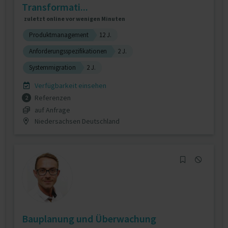
Transformati...
zuletzt online vor wenigen Minuten
Produktmanagement
12 J.
Anforderungsspezifikationen
2 J.
Systemmigration
2 J.
Verfügbarkeit einsehen
Referenzen
2
auf Anfrage
Niedersachsen Deutschland
Bauplanung und Überwachung