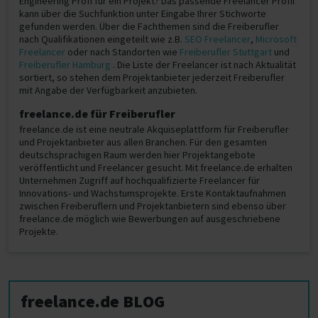
Engineering Profi für ein Projekt? Das passende Freelancer Profil
kann über die Suchfunktion unter Eingabe Ihrer Stichworte
gefunden werden. Über die Fachthemen sind die Freiberufler
nach Qualifikationen eingeteilt wie z.B.
SEO Freelancer
,
Microsoft
Freelancer
oder nach Standorten wie
Freiberufler Stuttgart
und
Freiberufler Hamburg
. Die Liste der Freelancer ist nach Aktualität
sortiert, so stehen dem Projektanbieter jederzeit Freiberufler
mit Angabe der Verfügbarkeit anzubieten.
freelance.de für Freiberufler
freelance.de ist eine neutrale Akquiseplattform für Freiberufler
und Projektanbieter aus allen Branchen. Für den gesamten
deutschsprachigen Raum werden hier Projektangebote
veröffentlicht und Freelancer gesucht. Mit freelance.de erhalten
Unternehmen Zugriff auf hochqualifizierte Freelancer für
Innovations- und Wachstumsprojekte. Erste Kontaktaufnahmen
zwischen Freiberuflern und Projektanbietern sind ebenso über
freelance.de möglich wie Bewerbungen auf ausgeschriebene
Projekte.
freelance.de BLOG