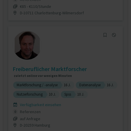
€85 - €110/Stunde
D-10711 Charlottenburg-Wilmersdorf
Freiberuflicher Marktforscher
zuletzt online vor wenigen Minuten
Marktforschung / -analyse
16 J.
Datenanalyse
16 J.
Nutzerforschung
10 J.
Spss
10 J.
Verfügbarkeit einsehen
Referenzen
0
auf Anfrage
D-20259 Hamburg