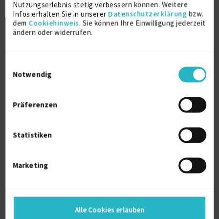
Nutzungserlebnis stetig verbessern können. Weitere
Infos erhalten Sie in unserer
Datenschutzerklärung
bzw.
dem
Cookiehinweis
. Sie können Ihre Einwilligung jederzeit
ändern oder widerrufen.
Einwilligungsauswahl
Certified Agile Change Manager | Agile &
Notwendig
Lean C...
online
Präferenzen
Digitale Transformation
4 J.
Transformation Management
Statistiken
Verfügbarkeit einsehen
Referenzen
0
Marketing
auf Anfrage
D-65203 Wiesbaden
Alle Cookies erlauben