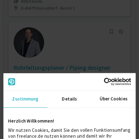
€69/Stunde
D-40479 Düsseldorf - Bezirk 1
Rohrleitungsplaner / Piping designer
online
CAD (computer-aided design)
6 J.
Layoutplanung
6 J.
Petrochemieanlagenbau
6 J.
Zustimmung
Details
Über Cookies
Verfügbarkeit einsehen
Referenzen
0
auf Anfrage
Herzlich Willkommen!
D-0181 Rietvlei view country estates
Wir nutzen Cookies, damit Sie den vollen Funktionsumfang
von freelance.de nutzen können und damit wir Ihr