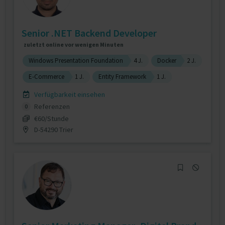
Senior .NET Backend Developer
zuletzt online vor wenigen Minuten
Windows Presentation Foundation
4 J.
Docker
2 J.
E-Commerce
1 J.
Entity Framework
1 J.
Verfügbarkeit einsehen
Referenzen
0
€60/Stunde
D-54290 Trier