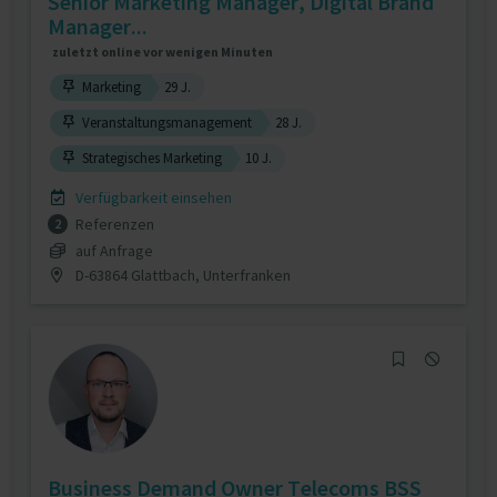
Senior Marketing Manager, Digital Brand
Manager...
zuletzt online vor wenigen Minuten
Marketing
29 J.
Veranstaltungsmanagement
28 J.
Strategisches Marketing
10 J.
Verfügbarkeit einsehen
Referenzen
2
auf Anfrage
D-63864 Glattbach, Unterfranken
Business Demand Owner Telecoms BSS