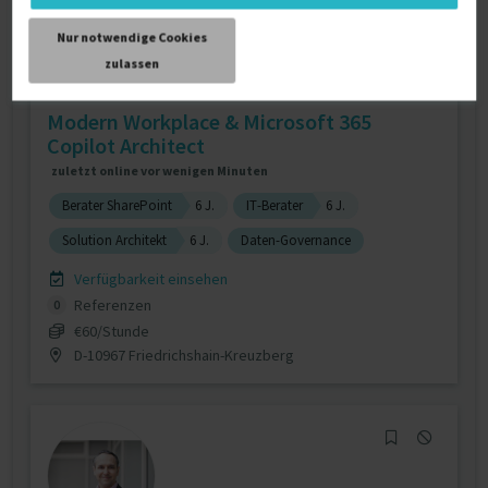
Nur notwendige Cookies
zulassen
Modern Workplace & Microsoft 365
Copilot Architect
zuletzt online vor wenigen Minuten
Berater SharePoint
6 J.
IT-Berater
6 J.
Solution Architekt
6 J.
Daten-Governance
Verfügbarkeit einsehen
Referenzen
0
€60/Stunde
D-10967 Friedrichshain-Kreuzberg