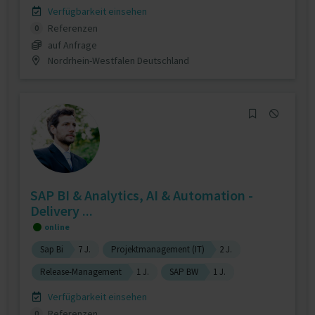
Verfügbarkeit einsehen
Referenzen
0
auf Anfrage
Nordrhein-Westfalen Deutschland
SAP BI & Analytics, AI & Automation -
Delivery ...
online
Sap Bi
7 J.
Projektmanagement (IT)
2 J.
Release-Management
1 J.
SAP BW
1 J.
Verfügbarkeit einsehen
Referenzen
0