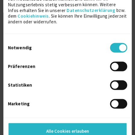
Nutzungserlebnis stetig verbessern können. Weitere
Infos erhalten Sie in unserer
Datenschutzerklärung
bzw.
dem
Cookiehinweis
. Sie können Ihre Einwilligung jederzeit
ändern oder widerrufen.
Senior Software Engineer & Solution
Einwilligungsauswahl
Architect
Notwendig
zuletzt online vor wenigen Stunden
C#
9 J.
Golang
8 J.
Präferenzen
Amazon Web Services (AWS)
6 J.
Python
5 J.
ASP.NET
4 J.
Apache Kafka
4 J.
Statistiken
Verfügbarkeit einsehen
Referenzen
0
Marketing
auf Anfrage
D-59269 Beckum, Westfalen
Alle Cookies erlauben