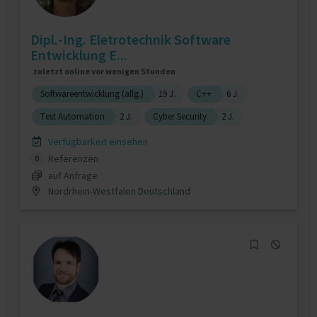
Dipl.-Ing. Eletrotechnik Software
Entwicklung E...
zuletzt online vor wenigen Stunden
Softwareentwicklung (allg.)
19 J.
C++
6 J.
Test Automation
2 J.
Cyber Security
2 J.
Verfügbarkeit einsehen
Referenzen
0
auf Anfrage
Nordrhein-Westfalen Deutschland