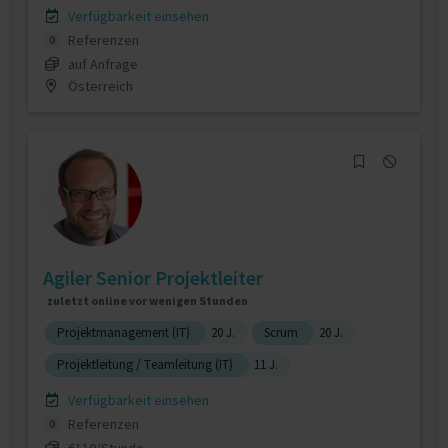
Verfügbarkeit einsehen
Referenzen
0
auf Anfrage
Österreich
Agiler Senior Projektleiter
zuletzt online vor wenigen Stunden
Projektmanagement (IT)
20 J.
Scrum
20 J.
Projektleitung / Teamleitung (IT)
11 J.
Verfügbarkeit einsehen
Referenzen
0
€110/Stunde