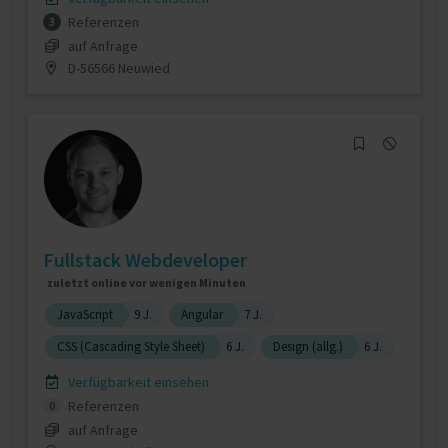
Referenzen
3
auf Anfrage
D-56566 Neuwied
Fullstack Webdeveloper
zuletzt online vor wenigen Minuten
JavaScript
9 J.
Angular
7 J.
CSS (Cascading Style Sheet)
6 J.
Design (allg.)
6 J.
Verfügbarkeit einsehen
Referenzen
0
auf Anfrage