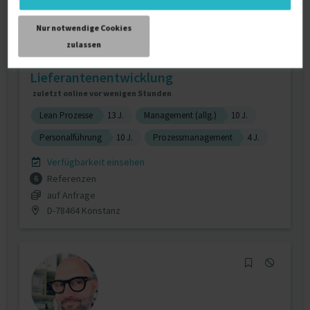
Nur notwendige Cookies
zulassen
Lieferantenentwicklung
zuletzt online vor wenigen Stunden
Lean Prozesse
13 J.
Management (allg.)
10 J.
Personalführung
10 J.
Prozessmanagement
4 J.
Verfügbarkeit einsehen
Referenzen
6
auf Anfrage
D-78464 Konstanz