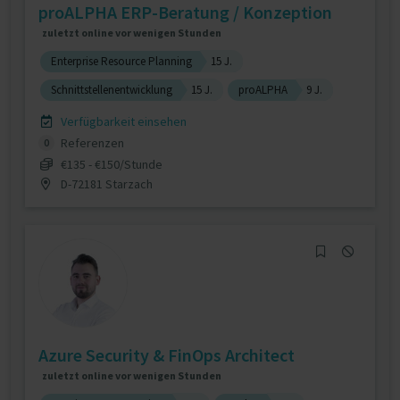
proALPHA ERP-Beratung / Konzeption
zuletzt online vor wenigen Stunden
Enterprise Resource Planning
15 J.
Schnittstellenentwicklung
15 J.
proALPHA
9 J.
Verfügbarkeit einsehen
Referenzen
0
€135 - €150/Stunde
D-72181 Starzach
Azure Security & FinOps Architect
zuletzt online vor wenigen Stunden