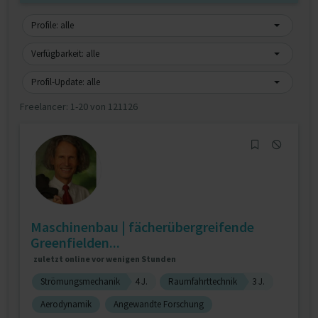
Profile: alle
Verfügbarkeit: alle
Profil-Update: alle
Freelancer:
1-20 von 121126
Maschinenbau | fächerübergreifende
Greenfielden...
zuletzt online vor wenigen Stunden
Strömungsmechanik
4 J.
Raumfahrttechnik
3 J.
Aerodynamik
Angewandte Forschung