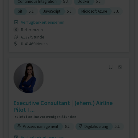
Continuous Integration
5 J.
Docker
5 J.
Git
5 J.
JavaScript
5 J.
Microsoft Azure
5 J.
Verfügbarkeit einsehen
Referenzen
0
€137/Stunde
D-41469 Neuss
Executive Consultant | (ehem.) Airline
Pilot I ...
zuletzt online vor wenigen Stunden
Prozessmanagement
6 J.
Digitalisierung
5 J.
Verfügbarkeit einsehen