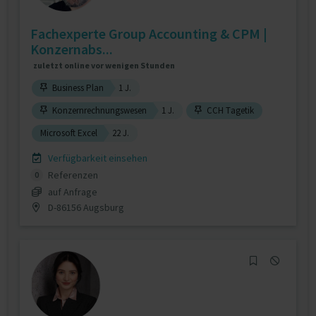
Fachexperte Group Accounting & CPM |
Konzernabs...
zuletzt online vor wenigen Stunden
Business Plan
1 J.
Konzernrechnungswesen
1 J.
CCH Tagetik
Microsoft Excel
22 J.
Verfügbarkeit einsehen
Referenzen
0
auf Anfrage
D-86156 Augsburg