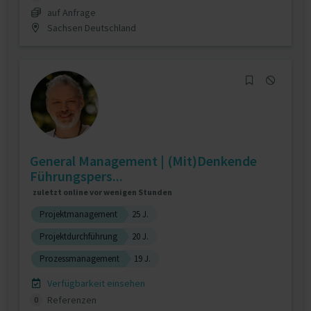
auf Anfrage
Sachsen Deutschland
General Management | (Mit)Denkende
Führungspers...
zuletzt online vor wenigen Stunden
Projektmanagement
25 J.
Projektdurchführung
20 J.
Prozessmanagement
19 J.
Verfügbarkeit einsehen
Referenzen
0