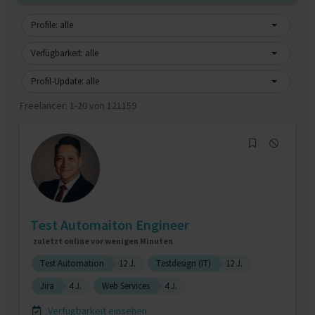
Profile: alle
Verfügbarkeit: alle
Profil-Update: alle
Freelancer:
1-20 von 121159
Test Automaiton Engineer
zuletzt online vor wenigen Minuten
Test Automation
12 J.
Testdesign (IT)
12 J.
Jira
4 J.
Web Services
4 J.
Verfügbarkeit einsehen