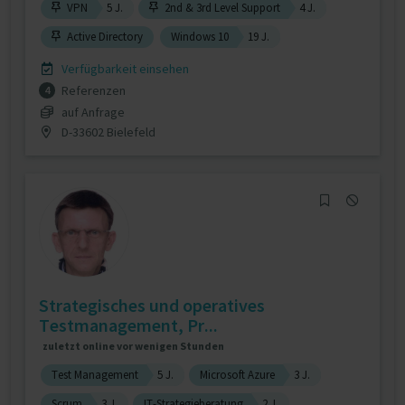
VPN
5 J.
2nd & 3rd Level Support
4 J.
Active Directory
Windows 10
19 J.
Verfügbarkeit einsehen
Referenzen
4
auf Anfrage
D-33602 Bielefeld
Strategisches und operatives
Testmanagement, Pr...
zuletzt online vor wenigen Stunden
Test Management
5 J.
Microsoft Azure
3 J.
Scrum
3 J.
IT-Strategieberatung
2 J.