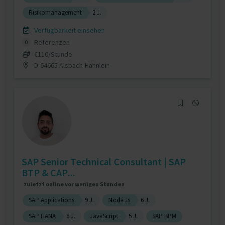
Risikomanagement
2 J.
Verfügbarkeit einsehen
Referenzen
0
€110/Stunde
D-64665 Alsbach-Hähnlein
SAP Senior Technical Consultant | SAP
BTP & CAP...
zuletzt online vor wenigen Stunden
SAP Applications
9 J.
Node.Js
6 J.
SAP HANA
6 J.
JavaScript
5 J.
SAP BPM