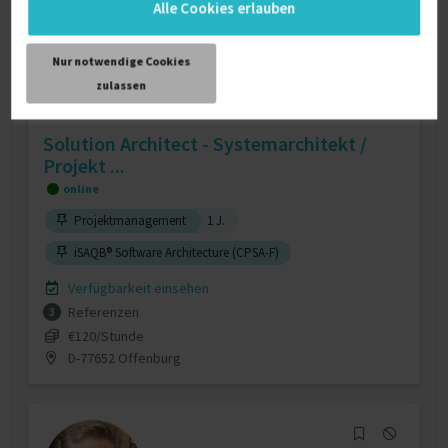
Alle Cookies erlauben
Nur notwendige Cookies
zulassen
Solution Architect - Systemarchitekt /
Projekt ...
online
Projektmanagement
1 J.
iSAQB® Software Architecture (CPSA-F)
Verfügbarkeit einsehen
Referenzen
3
€120/Stunde
D-77652 Offenburg