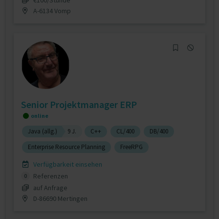
A-6134 Vomp
Senior Projektmanager ERP
online
Java (allg.)
9 J.
C++
CL/400
DB/400
Enterprise Resource Planning
FreeRPG
Verfügbarkeit einsehen
Referenzen
0
auf Anfrage
D-86690 Mertingen