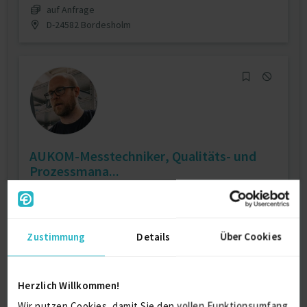
auf Anfrage
D-24582 Bordesholm
AUKOM-Messtechniker, Qualitäts- und
Prozessmana...
zuletzt online vor wenigen Stunden
Messtechnik
HR Business Partner
Qualitätsmanager
Audits
Auditor
Zustimmung
Details
Über Cookies
Verfügbarkeit einsehen
Referenzen
0
Herzlich Willkommen!
auf Anfrage
D-68519 Viernheim
Wir nutzen Cookies, damit Sie den vollen Funktionsumfang