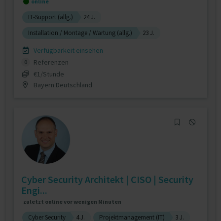
online
IT-Support (allg.)
24 J.
Installation / Montage / Wartung (allg.)
23 J.
Verfügbarkeit einsehen
Referenzen
0
€1/Stunde
Bayern Deutschland
Cyber Security Architekt | CISO | Security
Engi...
zuletzt online vor wenigen Minuten
Cyber Security
4 J.
Projektmanagement (IT)
3 J.