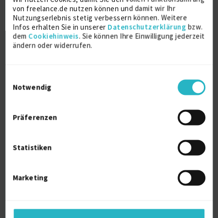
von freelance.de nutzen können und damit wir Ihr
Nutzungserlebnis stetig verbessern können. Weitere
Infos erhalten Sie in unserer
Datenschutzerklärung
bzw.
dem
Cookiehinweis
. Sie können Ihre Einwilligung jederzeit
ändern oder widerrufen.
Einwilligungsauswahl
Notwendig
Oracle Datenbank-Entwicklung und
Performance-Tu...
zuletzt online vor wenigen Stunden
Präferenzen
PL/SQL
10 J.
Oracle Database
7 J.
Red Hat Enterprise Linux (RHEL)
6 J.
Z/Os
5 J.
Statistiken
Verfügbarkeit einsehen
Referenzen
0
Marketing
auf Anfrage
D-96117 Memmelsdorf