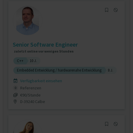
Senior Software Engineer
zuletzt online vor wenigen Stunden
C++
10 J.
Embedded Entwicklung / hardwarenahe Entwicklung
8 J.
Verfügbarkeit einsehen
Referenzen
0
€90/Stunde
D-39240 Calbe