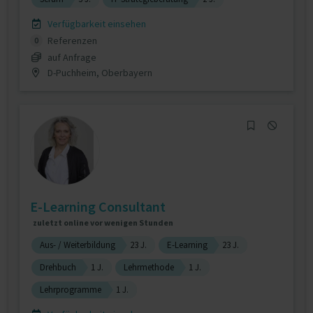
Verfügbarkeit einsehen
Referenzen
0
auf Anfrage
D-Puchheim, Oberbayern
E-Learning Consultant
zuletzt online vor wenigen Stunden
Aus- / Weiterbildung
23 J.
E-Learning
23 J.
Drehbuch
1 J.
Lehrmethode
1 J.
Lehrprogramme
1 J.