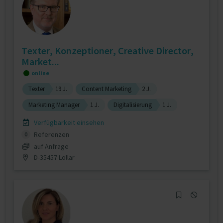
Texter, Konzeptioner, Creative Director,
Market...
online
Texter
19 J.
Content Marketing
2 J.
Marketing Manager
1 J.
Digitalisierung
1 J.
Verfügbarkeit einsehen
Referenzen
0
auf Anfrage
D-35457 Lollar