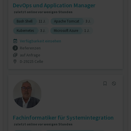
DevOps und Application Manager
zuletzt online vor wenigen Stunden
Bash Shell
11 J.
Apache Tomcat
3 J.
Kubernetes
3 J.
Microsoft Azure
1 J.
Verfügbarkeit einsehen
Referenzen
2
auf Anfrage
D-29225 Celle
Fachinformatiker für Systemintegration
zuletzt online vor wenigen Stunden