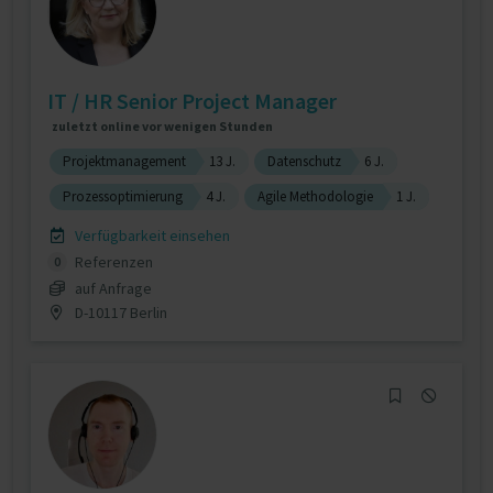
IT / HR Senior Project Manager
zuletzt online vor wenigen Stunden
Projektmanagement
13 J.
Datenschutz
6 J.
Prozessoptimierung
4 J.
Agile Methodologie
1 J.
Verfügbarkeit einsehen
Referenzen
0
auf Anfrage
D-10117 Berlin