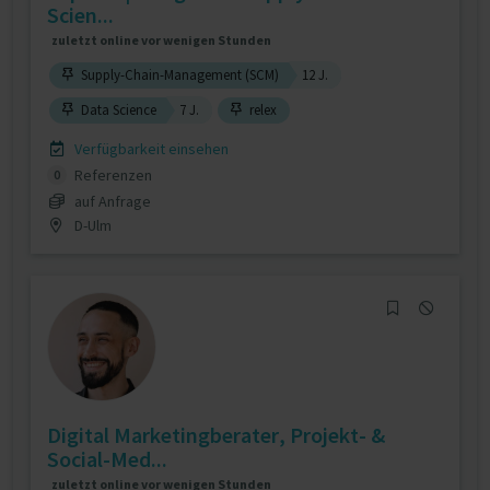
Scien...
zuletzt online vor wenigen Stunden
Supply-Chain-Management (SCM)
12 J.
Data Science
7 J.
relex
Verfügbarkeit einsehen
Referenzen
0
auf Anfrage
D-Ulm
Digital Marketingberater, Projekt- &
Social-Med...
zuletzt online vor wenigen Stunden