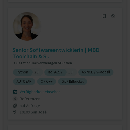
Senior Softwareentwicklerin | MBD
Toolchain & S...
zuletzt online vor wenigen Stunden
Python
2 J.
Iso 26262
1 J.
ASPICE / V-Modell
AUTOSAR
C / C++
Git / Bitbucket
Verfügbarkeit einsehen
Referenzen
0
auf Anfrage
10109 San José