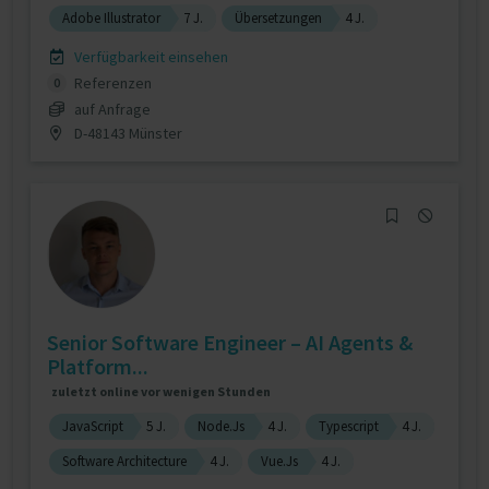
Adobe Illustrator
7 J.
Übersetzungen
4 J.
Verfügbarkeit einsehen
Referenzen
0
auf Anfrage
D-48143 Münster
Senior Software Engineer – AI Agents &
Platform...
zuletzt online vor wenigen Stunden
JavaScript
5 J.
Node.Js
4 J.
Typescript
4 J.
Software Architecture
4 J.
Vue.Js
4 J.