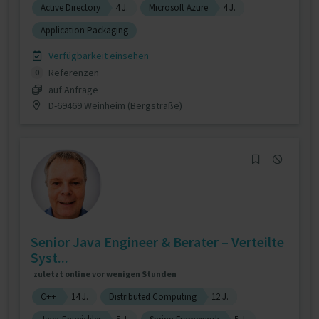
Active Directory
4 J.
Microsoft Azure
4 J.
Application Packaging
Verfügbarkeit einsehen
Referenzen
0
auf Anfrage
D-69469 Weinheim (Bergstraße)
Senior Java Engineer & Berater – Verteilte
Syst...
zuletzt online vor wenigen Stunden
C++
14 J.
Distributed Computing
12 J.