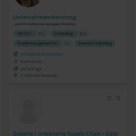
Unternehmensberatung
zuletzt online vor wenigen Stunden
SAP ECC
17 J.
Controlling
11 J.
Projektmanagement (IT)
7 J.
Externes Controlling
Verfügbarkeit einsehen
Referenzen
0
auf Anfrage
A-5453 Werfenweng
Experte | Integrierte Supply Chain • Data