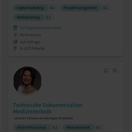
Digital Marketing
4 J.
Projektmanagement
4 J.
Mediaplanung
2 J.
Verfügbarkeit einsehen
Referenzen
0
auf Anfrage
D-10719 Berlin
Technische Dokumentation
Medizintechnik
zuletzt online vor wenigen Stunden
Adobe Photoshop
9 J.
Medizintechnik
9 J.