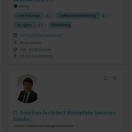
online
Lean Prozesse
2 J.
Lieferantenentwicklung
2 J.
Six sigma
2 J.
Werkleitung
Verfügbarkeit einsehen
Referenzen
0
€96 - €125/Stunde
55-311 Kostomloty
IT-Solution Architect Workplace Services.
Windo...
zuletzt online vor wenigen Stunden