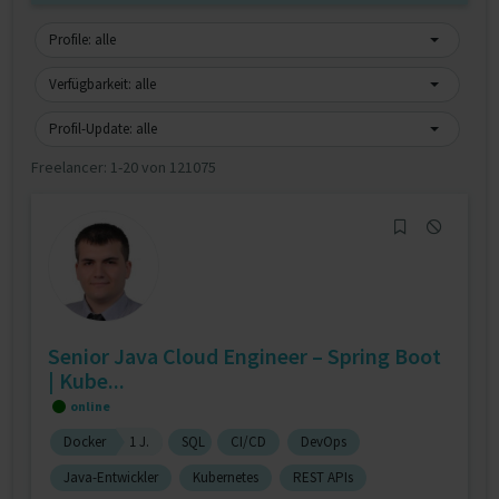
Profile: alle
Verfügbarkeit: alle
Profil-Update: alle
Freelancer:
1-20 von 121075
Senior Java Cloud Engineer – Spring Boot
| Kube...
online
Docker
1 J.
SQL
CI/CD
DevOps
Java-Entwickler
Kubernetes
REST APIs