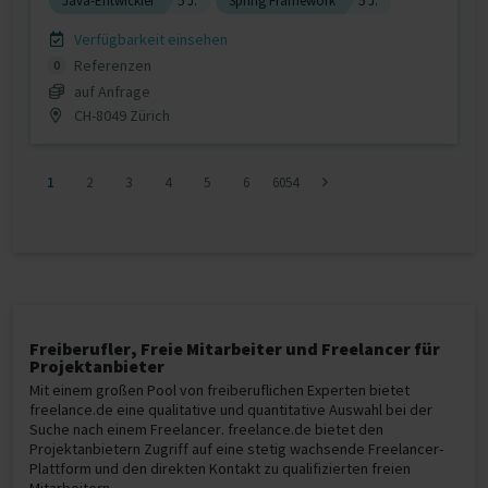
Java-Entwickler
5 J.
Spring Framework
5 J.
Verfügbarkeit einsehen
Referenzen
0
auf Anfrage
CH-8049 Zürich
1
2
3
4
5
6
6054
Freiberufler, Freie Mitarbeiter und Freelancer für
Projektanbieter
Mit einem großen Pool von freiberuflichen Experten bietet
freelance.de eine qualitative und quantitative Auswahl bei der
Suche nach einem Freelancer. freelance.de bietet den
Projektanbietern Zugriff auf eine stetig wachsende Freelancer-
Plattform und den direkten Kontakt zu qualifizierten freien