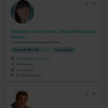
Gründerin von Knoten | Allround Business
Suppor...
zuletzt online vor wenigen Stunden
Microsoft Office 365
4 J.
Canva Design
Verfügbarkeit einsehen
Referenzen
0
auf Anfrage
D-70860 Stuttgart