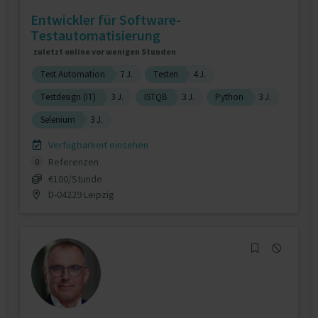
Entwickler für Software-
Testautomatisierung
zuletzt online vor wenigen Stunden
Test Automation
7 J.
Testen
4 J.
Testdesign (IT)
3 J.
ISTQB
3 J.
Python
3 J.
Selenium
3 J.
Verfügbarkeit einsehen
Referenzen
0
€100/Stunde
D-04229 Leipzig