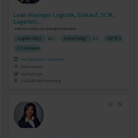
Lean-Manager Logistik, Einkauf, SCM,
Lagerleit...
zuletzt online vor wenigen Stunden
Logistik (Allg.)
14 J.
Einkauf (allg.)
2 J.
SAP R/3
E-Commerce
Verfügbarkeit einsehen
Referenzen
0
auf Anfrage
D-61348 Bad Homburg