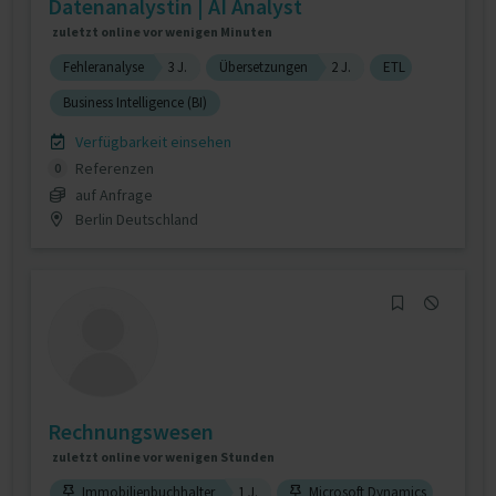
Datenanalystin | AI Analyst
zuletzt online vor wenigen Minuten
Fehleranalyse
3 J.
Übersetzungen
2 J.
ETL
Business Intelligence (BI)
Verfügbarkeit einsehen
Referenzen
0
auf Anfrage
Berlin Deutschland
Rechnungswesen
zuletzt online vor wenigen Stunden
Immobilienbuchhalter
1 J.
Microsoft Dynamics