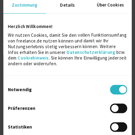
Projektsteuerung (Projektcontrolling)
11 J.
Zustimmung
Details
Über Cookies
Verfügbarkeit einsehen
Referenzen
5
Herzlich Willkommen!
auf Anfrage
D-90419 Nürnberg
Wir nutzen Cookies, damit Sie den vollen Funktionsumfang
von freelance.de nutzen können und damit wir Ihr
Nutzungserlebnis stetig verbessern können. Weitere
Infos erhalten Sie in unserer
Datenschutzerklärung
bzw.
dem
Cookiehinweis
. Sie können Ihre Einwilligung jederzeit
ändern oder widerrufen.
Einwilligungsauswahl
Notwendig
C# Developer/WordPress Webdesigner
online
Präferenzen
C#
7 J.
Git
6 J.
.Net
5 J.
Scrum
4 J.
Webdesign
Wordpress
C# Developer
Clean Code
Statistiken
Verfügbarkeit einsehen