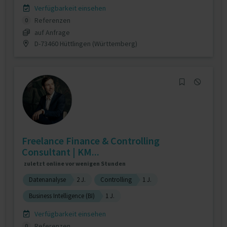
Verfügbarkeit einsehen
Referenzen
0
auf Anfrage
D-73460 Hüttlingen (Württemberg)
Freelance Finance & Controlling
Consultant | KM...
zuletzt online vor wenigen Stunden
Datenanalyse
2 J.
Controlling
1 J.
Business Intelligence (BI)
1 J.
Verfügbarkeit einsehen
Referenzen
0