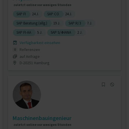
zuletzt online vor wenigen Stunden
SAP FI
24 J.
SAP CO
24 J.
SAP Beratung (allg.)
19 J.
SAP R/3
7 J.
SAP FI-AA
5 J.
SAP S/4HANA
2 J.
Verfügbarkeit einsehen
Referenzen
0
auf Anfrage
D-20251 Hamburg
Maschinenbauingenieur
zuletzt online vor wenigen Stunden