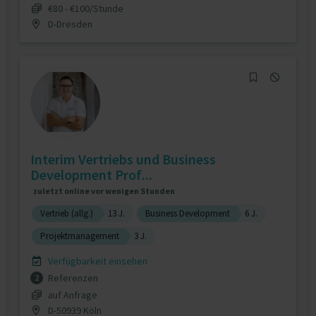
€80 - €100/Stunde
D-Dresden
Interim Vertriebs und Business
Development Prof...
zuletzt online vor wenigen Stunden
Vertrieb (allg.)
13 J.
Business Development
6 J.
Projektmanagement
3 J.
Verfügbarkeit einsehen
Referenzen
2
auf Anfrage
D-50939 Köln