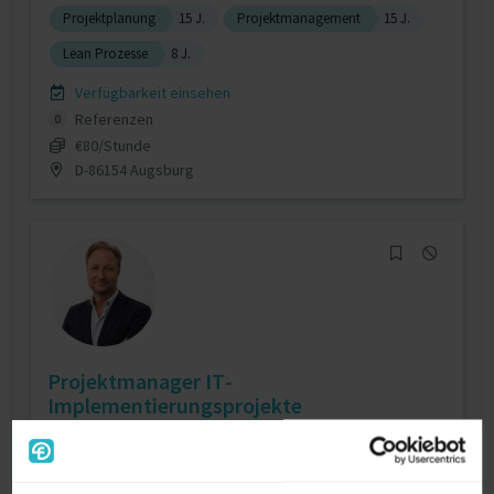
Projektplanung
15 J.
Projektmanagement
15 J.
Lean Prozesse
8 J.
Verfügbarkeit einsehen
Referenzen
0
€80/Stunde
D-86154 Augsburg
Projektmanager IT-
Implementierungsprojekte
zuletzt online vor wenigen Stunden
Projektmanagement (IT)
18 J.