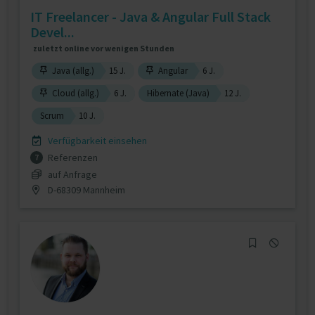
IT Freelancer - Java & Angular Full Stack
Devel...
zuletzt online vor wenigen Stunden
Java (allg.)
15 J.
Angular
6 J.
Cloud (allg.)
6 J.
Hibernate (Java)
12 J.
Scrum
10 J.
Verfügbarkeit einsehen
Referenzen
7
auf Anfrage
D-68309 Mannheim