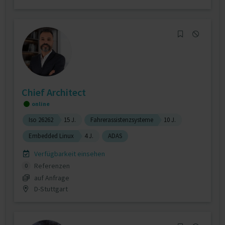
Chief Architect
online
Iso 26262
15 J.
Fahrerassistenzsysteme
10 J.
Embedded Linux
4 J.
ADAS
Verfügbarkeit einsehen
Referenzen
0
auf Anfrage
D-Stuttgart