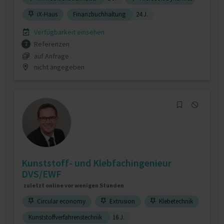
iX-Haus
Finanzbuchhaltung
24 J.
Verfügbarkeit einsehen
Referenzen
7
auf Anfrage
nicht angegeben
Kunststoff- und Klebfachingenieur
DVS/EWF
zuletzt online vor wenigen Stunden
Circular economy
Extrusion
Klebetechnik
Kunststoffverfahrenstechnik
16 J.