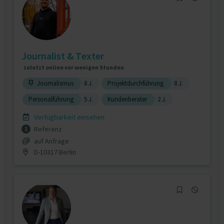
Journalist & Texter
zuletzt online vor wenigen Stunden
Journalismus
8 J.
Projektdurchführung
8 J.
Personalführung
5 J.
Kundenberater
2 J.
Verfügbarkeit einsehen
Referenz
1
auf Anfrage
D-10317 Berlin