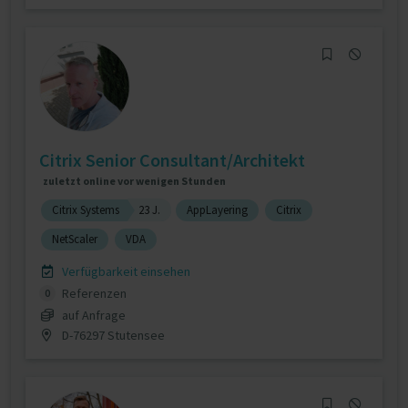
Citrix Senior Consultant/Architekt
zuletzt online vor wenigen Stunden
Citrix Systems
23 J.
AppLayering
Citrix
NetScaler
VDA
Verfügbarkeit einsehen
Referenzen
0
auf Anfrage
D-76297 Stutensee