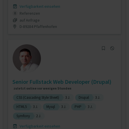
Verfügbarkeit einsehen
Referenzen
0
auf Anfrage
D-89284 Pfaffenhofen
Senior Fullstack Web Developer (Drupal)
zuletzt online vor wenigen Stunden
CSS (Cascading Style Sheet)
3 J.
Drupal
3 J.
HTML5
3 J.
Mysql
3 J.
PHP
3 J.
Symfony
2 J.
Verfügbarkeit einsehen