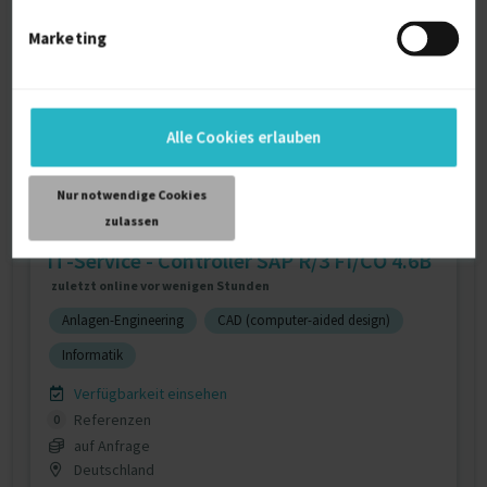
Referenzen
0
auf Anfrage
Marketing
D-München
Alle Cookies erlauben
Nur notwendige Cookies
zulassen
IT-Service - Controller SAP R/3 FI/CO 4.6B
zuletzt online vor wenigen Stunden
Anlagen-Engineering
CAD (computer-aided design)
Informatik
Verfügbarkeit einsehen
Referenzen
0
auf Anfrage
Deutschland