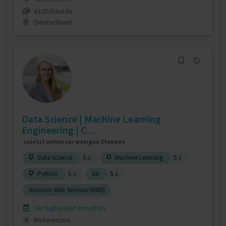
€105/Stunde
Deutschland
Data Science | Machine Learning
Engineering | C...
zuletzt online vor wenigen Stunden
Data Science
5 J.
Machine Learning
5 J.
Python
5 J.
Git
5 J.
Amazon Web Services (AWS)
Verfügbarkeit einsehen
Referenzen
0