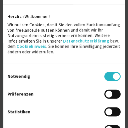
Herzlich Willkommen!
Wir nutzen Cookies, damit Sie den vollen Funktionsumfang
von freelance.de nutzen können und damit wir Ihr
Nutzungserlebnis stetig verbessern können. Weitere
Infos erhalten Sie in unserer
Datenschutzerklärung
bzw.
dem
Cookiehinweis
. Sie können Ihre Einwilligung jederzeit
SW-Architektur und -Entwicklung in
ändern oder widerrufen.
C#/.NET oder...
zuletzt online vor wenigen Stunden
C#
11 J.
.Net Framework (Microsoft)
10 J.
Einwilligungsauswahl
Notwendig
Software Architecture
6 J.
Verfügbarkeit einsehen
Präferenzen
Referenzen
0
auf Anfrage
D-81539 München
Statistiken