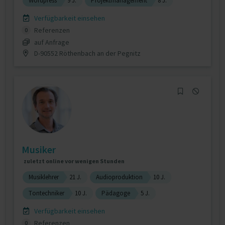
Wordpress
9 J.
Projektmanagement
8 J.
Verfügbarkeit einsehen
Referenzen
0
auf Anfrage
D-90552 Röthenbach an der Pegnitz
Musiker
zuletzt online vor wenigen Stunden
Musiklehrer
21 J.
Audioproduktion
10 J.
Tontechniker
10 J.
Pädagoge
5 J.
Verfügbarkeit einsehen
Referenzen
0