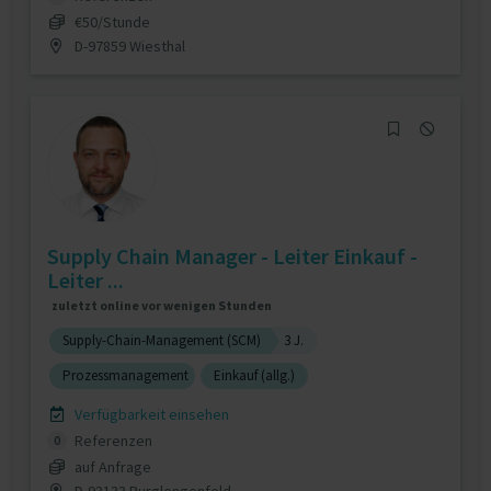
€50/Stunde
D-97859 Wiesthal
Supply Chain Manager - Leiter Einkauf -
Leiter ...
zuletzt online vor wenigen Stunden
Supply-Chain-Management (SCM)
3 J.
Prozessmanagement
Einkauf (allg.)
Verfügbarkeit einsehen
Referenzen
0
auf Anfrage
D-93133 Burglengenfeld