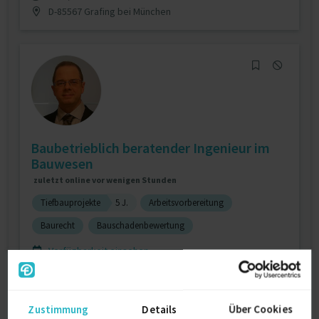
D-85567 Grafing bei München
Baubetrieblich beratender Ingenieur im
Bauwesen
zuletzt online vor wenigen Stunden
Tiefbauprojekte
5 J.
Arbeitsvorbereitung
Baurecht
Bauschadenbewertung
Verfügbarkeit einsehen
Referenzen
0
auf Anfrage
D-37296 Ringgau
Zustimmung
Details
Über Cookies