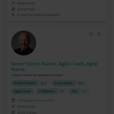
Referenzen
0
auf Anfrage
D-39619 Arendsee (Altmark)
Senior Scrum Master, Agile Coach, Agile
Maste...
zuletzt online vor wenigen Stunden
Product Owner
10 J.
Scrum-Master
10 J.
Agile Coach
Confluence
7 J.
Jira
7 J.
Verfügbarkeit einsehen
Referenzen
0
€110/Stunde