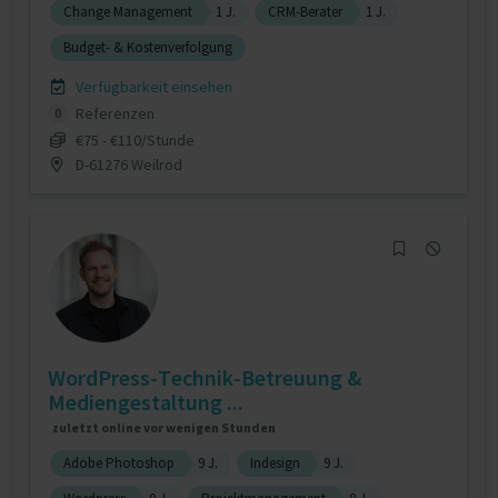
Change Management
1 J.
CRM-Berater
1 J.
Budget- & Kostenverfolgung
Verfügbarkeit einsehen
Referenzen
0
€75 - €110/Stunde
D-61276 Weilrod
WordPress-Technik-Betreuung &
Mediengestaltung ...
zuletzt online vor wenigen Stunden
Adobe Photoshop
9 J.
Indesign
9 J.