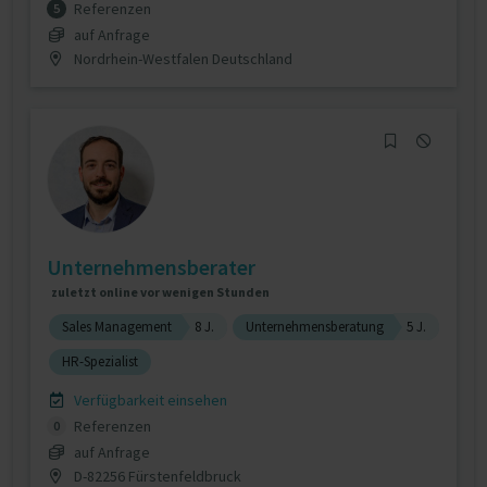
Referenzen
5
auf Anfrage
Nordrhein-Westfalen Deutschland
Unternehmensberater
zuletzt online vor wenigen Stunden
Sales Management
8 J.
Unternehmensberatung
5 J.
HR-Spezialist
Verfügbarkeit einsehen
Referenzen
0
auf Anfrage
D-82256 Fürstenfeldbruck