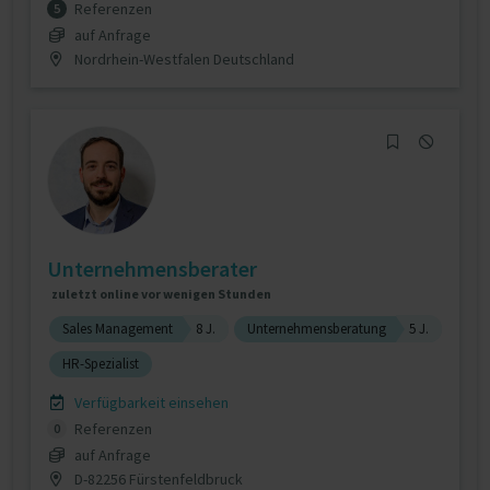
Referenzen
5
auf Anfrage
Nordrhein-Westfalen Deutschland
Unternehmensberater
zuletzt online vor wenigen Stunden
Sales Management
8 J.
Unternehmensberatung
5 J.
HR-Spezialist
Verfügbarkeit einsehen
Referenzen
0
auf Anfrage
D-82256 Fürstenfeldbruck