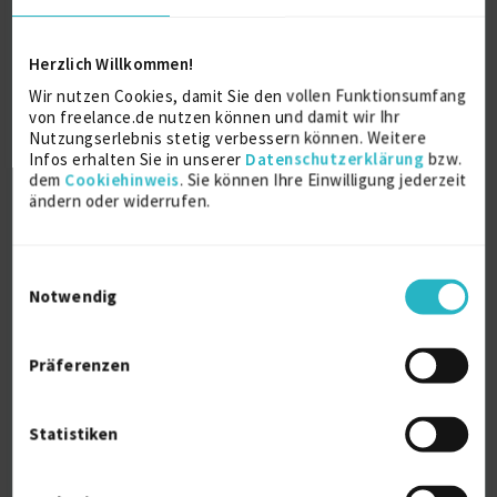
Herzlich Willkommen!
Wir nutzen Cookies, damit Sie den vollen Funktionsumfang
von freelance.de nutzen können und damit wir Ihr
Nutzungserlebnis stetig verbessern können. Weitere
Infos erhalten Sie in unserer
Datenschutzerklärung
bzw.
dem
Cookiehinweis
. Sie können Ihre Einwilligung jederzeit
SW-Architektur und -Entwicklung in
ändern oder widerrufen.
C#/.NET oder...
zuletzt online vor wenigen Stunden
C#
11 J.
.Net Framework (Microsoft)
10 J.
Einwilligungsauswahl
Notwendig
Software Architecture
6 J.
Verfügbarkeit einsehen
Präferenzen
Referenzen
0
auf Anfrage
D-81539 München
Statistiken