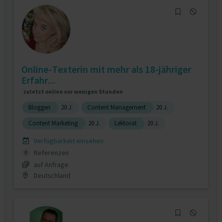
Online-Texterin mit mehr als 18-jähriger
Erfahr...
zuletzt online vor wenigen Stunden
Bloggen
20 J.
Content Management
20 J.
Content Marketing
20 J.
Lektorat
20 J.
Verfügbarkeit einsehen
Referenzen
0
auf Anfrage
Deutschland