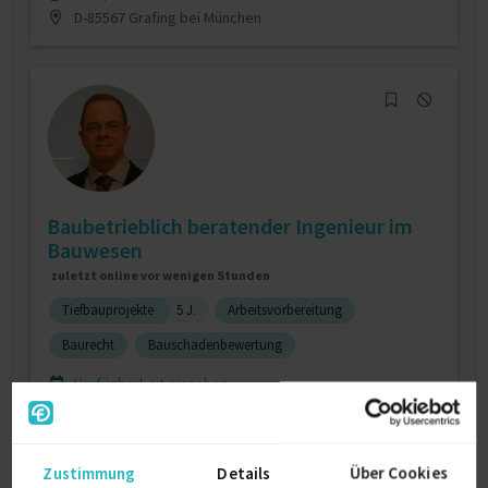
D-85567 Grafing bei München
Baubetrieblich beratender Ingenieur im
Bauwesen
zuletzt online vor wenigen Stunden
Tiefbauprojekte
5 J.
Arbeitsvorbereitung
Baurecht
Bauschadenbewertung
Verfügbarkeit einsehen
Referenzen
0
auf Anfrage
D-37296 Ringgau
Zustimmung
Details
Über Cookies