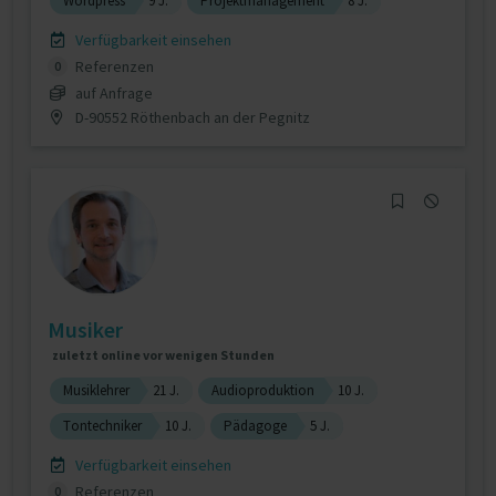
Wordpress
9 J.
Projektmanagement
8 J.
Verfügbarkeit einsehen
Referenzen
0
auf Anfrage
D-90552 Röthenbach an der Pegnitz
Musiker
zuletzt online vor wenigen Stunden
Musiklehrer
21 J.
Audioproduktion
10 J.
Tontechniker
10 J.
Pädagoge
5 J.
Verfügbarkeit einsehen
Referenzen
0