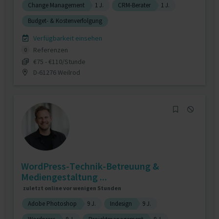
Change Management
1 J.
CRM-Berater
1 J.
Budget- & Kostenverfolgung
Verfügbarkeit einsehen
Referenzen
0
€75 - €110/Stunde
D-61276 Weilrod
WordPress-Technik-Betreuung &
Mediengestaltung ...
zuletzt online vor wenigen Stunden
Adobe Photoshop
9 J.
Indesign
9 J.