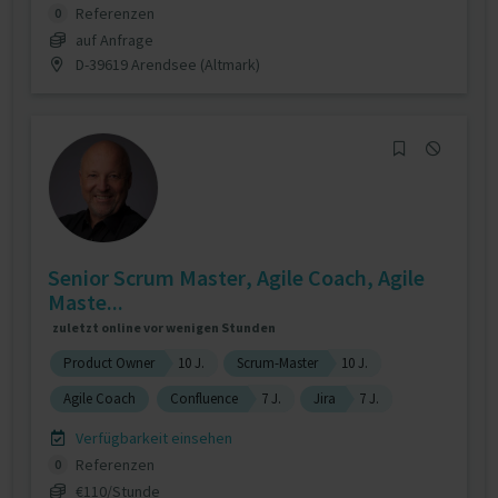
Referenzen
0
auf Anfrage
D-39619 Arendsee (Altmark)
Senior Scrum Master, Agile Coach, Agile
Maste...
zuletzt online vor wenigen Stunden
Product Owner
10 J.
Scrum-Master
10 J.
Agile Coach
Confluence
7 J.
Jira
7 J.
Verfügbarkeit einsehen
Referenzen
0
€110/Stunde