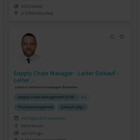
€50/Stunde
D-97859 Wiesthal
Supply Chain Manager - Leiter Einkauf -
Leiter ...
zuletzt online vor wenigen Stunden
Supply-Chain-Management (SCM)
3 J.
Prozessmanagement
Einkauf (allg.)
Verfügbarkeit einsehen
Referenzen
0
auf Anfrage
D-93133 Burglengenfeld