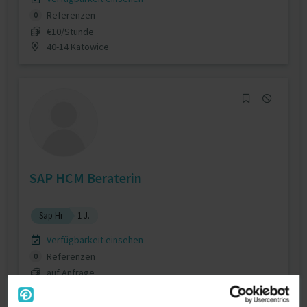
Referenzen
0
€10/Stunde
40-14 Katowice
SAP HCM Beraterin
Sap Hr
1 J.
Verfügbarkeit einsehen
Referenzen
0
auf Anfrage
D-60314 Frankfurt am Main