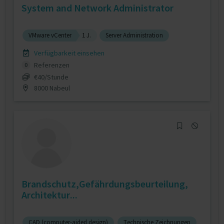
System and Network Administrator
VMware vCenter
1 J.
Server Administration
Verfügbarkeit einsehen
Referenzen
0
€40/Stunde
8000 Nabeul
Brandschutz,Gefährdungsbeurteilung,
Architektur...
CAD (computer-aided design)
Technische Zeichnungen