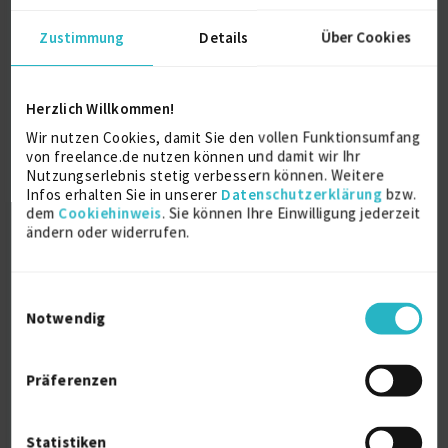
Zustimmung
Details
Über Cookies
Herzlich Willkommen!
Wir nutzen Cookies, damit Sie den vollen Funktionsumfang
von freelance.de nutzen können und damit wir Ihr
Zertifizierter DMAIC Black Belt
Nutzungserlebnis stetig verbessern können. Weitere
Infos erhalten Sie in unserer
Datenschutzerklärung
bzw.
dem
Cookiehinweis
. Sie können Ihre Einwilligung jederzeit
Prozessberatung
Technisches Projektmanagement
ändern oder widerrufen.
Verfügbarkeit einsehen
Referenzen
0
Einwilligungsauswahl
€150/Stunde
Notwendig
D-58256 Ennepetal
Präferenzen
Statistiken