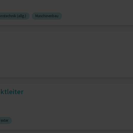
nstechnik (allg.)
Maschinenbau
ktleiter
Texter