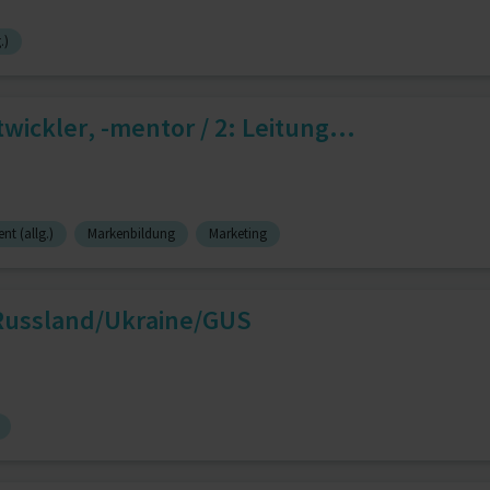
.)
ckler, -mentor / 2: Leitung...
t (allg.)
Markenbildung
Marketing
 Russland/Ukraine/GUS