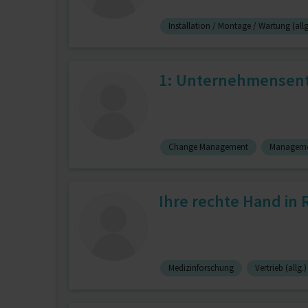
Installation / Montage / Wartung (allg
1: Unternehmensentwi
Change Management
Managemen
Ihre rechte Hand in
Medizinforschung
Vertrieb (allg.)