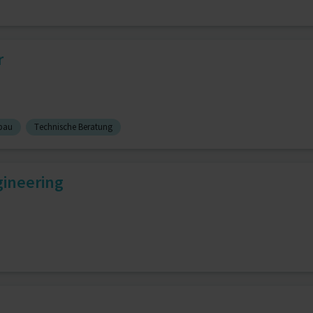
r
bau
Technische Beratung
ineering