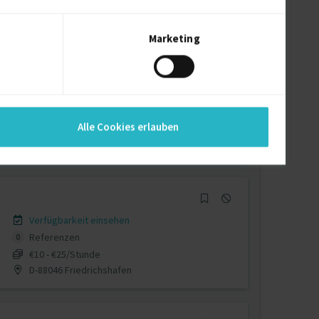
auf Anfrage
D-13189 Berlin
Marketing
Verfügbarkeit einsehen
Referenzen
0
Alle Cookies erlauben
auf Anfrage
D-49497 Mettingen, Westfalen
Verfügbarkeit einsehen
Referenzen
0
€10 - €25/Stunde
D-88046 Friedrichshafen