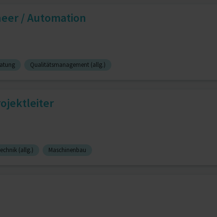
neer / Automation
ratung
Qualitätsmanagement (allg.)
ojektleiter
echnik (allg.)
Maschinenbau