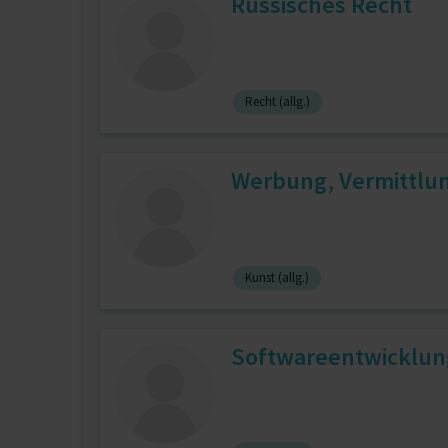
Russisches Recht
Recht (allg.)
Werbung, Vermittlu
Kunst (allg.)
Softwareentwicklung,