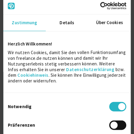
Referenzen
0
auf Anfrage
D-50933 Köln
Zustimmung
Details
Über Cookies
Herzlich Willkommen!
Wir nutzen Cookies, damit Sie den vollen Funktionsumfang
von freelance.de nutzen können und damit wir Ihr
Nutzungserlebnis stetig verbessern können. Weitere
Infos erhalten Sie in unserer
Datenschutzerklärung
bzw.
segrumed - Vorstellung
dem
Cookiehinweis
. Sie können Ihre Einwilligung jederzeit
ändern oder widerrufen.
Markenbildung
Medizin
Produktmanagement
Vertrieb (allg.)
Einwilligungsauswahl
Notwendig
Verfügbarkeit einsehen
Referenzen
0
auf Anfrage
Präferenzen
D-64291 Darmstadt