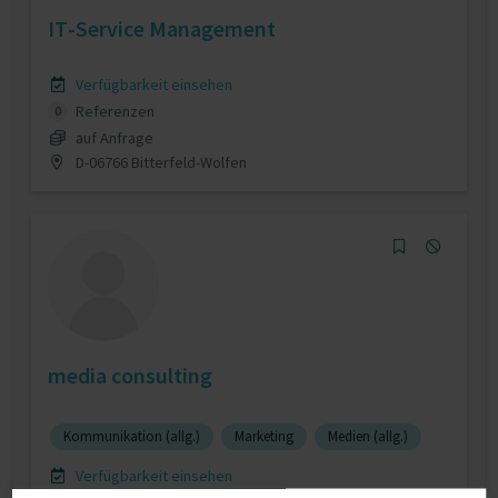
IT-Service Management
Verfügbarkeit einsehen
Referenzen
0
auf Anfrage
D-06766 Bitterfeld-Wolfen
media consulting
Kommunikation (allg.)
Marketing
Medien (allg.)
Verfügbarkeit einsehen