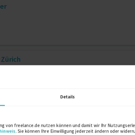
er
 Zürich
bau
Technisches Projektmanagement
Details
ng von freelance.de nutzen können und damit wir Ihr Nutzungserle
hinweis
. Sie können Ihre Einwilligung jederzeit ändern oder widerr