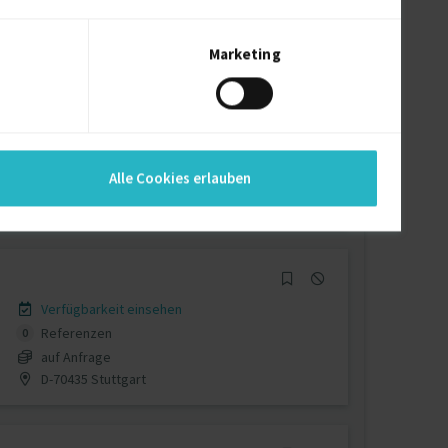
auf Anfrage
D-29614 Soltau
Marketing
Verfügbarkeit einsehen
Referenzen
0
Alle Cookies erlauben
€15/Stunde
D-84359 Simbach am Inn
Verfügbarkeit einsehen
Referenzen
0
auf Anfrage
D-70435 Stuttgart