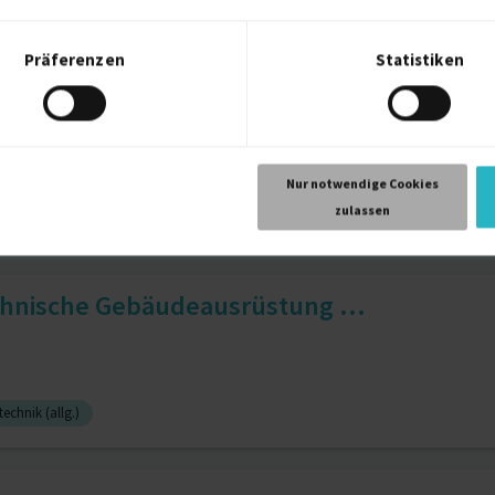
Präferenzen
Statistiken
Nur notwendige Cookies
zulassen
echnische Gebäudeausrüstung ...
echnik (allg.)