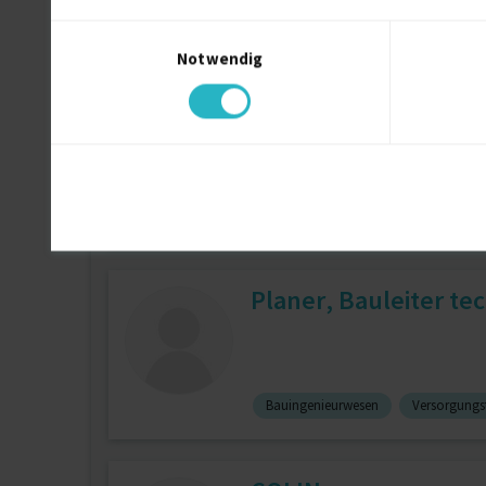
Vertrieb (allg.)
Einwilligungsauswahl
Notwendig
Webagentur
Planer, Bauleiter t
Bauingenieurwesen
Versorgungst