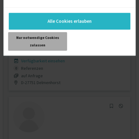
Alle Cookies erlauben
IT-Projektmanagemet, IT-Training,
Anwendungsent...
Nur notwendige Cookies
zulassen
Aus- / Weiterbildung
Schulung / Coaching (allg.)
Verfügbarkeit einsehen
Referenzen
0
auf Anfrage
D-27751 Delmenhorst