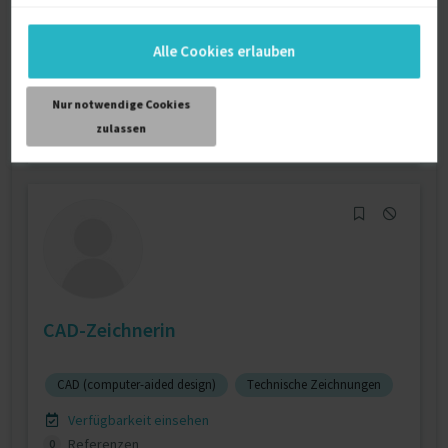
ITB-JB
Alle Cookies erlauben
Verfügbarkeit einsehen
Referenzen
0
Nur notwendige Cookies
€55/Stunde
zulassen
D-68766 Hockenheim
CAD-Zeichnerin
CAD (computer-aided design)
Technische Zeichnungen
Verfügbarkeit einsehen
Referenzen
0