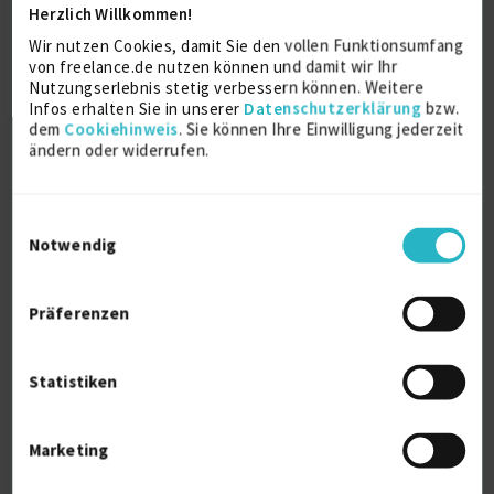
Herzlich Willkommen!
Wir nutzen Cookies, damit Sie den vollen Funktionsumfang
Controller, Berater, Projektmanager,
von freelance.de nutzen können und damit wir Ihr
Produktman...
Nutzungserlebnis stetig verbessern können. Weitere
Infos erhalten Sie in unserer
Datenschutzerklärung
bzw.
dem
Cookiehinweis
. Sie können Ihre Einwilligung jederzeit
ändern oder widerrufen.
Business Analysis
Controlling
Management (allg.)
Markenbildung
Einwilligungsauswahl
Verfügbarkeit einsehen
Notwendig
Referenzen
0
auf Anfrage
D-70190 Stuttgart
Präferenzen
Statistiken
Marketing