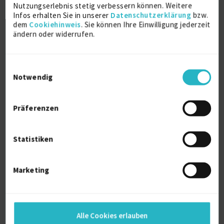
Nutzungserlebnis stetig verbessern können. Weitere
Infos erhalten Sie in unserer
Datenschutzerklärung
bzw.
Verfügbarkeit einsehen
dem
Cookiehinweis
. Sie können Ihre Einwilligung jederzeit
ändern oder widerrufen.
Referenzen
0
auf Anfrage
Hessen Deutschland
Einwilligungsauswahl
Notwendig
Präferenzen
Statistiken
Biete Marketing, Werbung und
Eventmanagement
Marketing
Kommunikation (allg.)
Marketing
Medien (allg.)
Verfügbarkeit einsehen
Alle Cookies erlauben
Referenzen
0