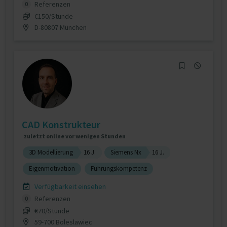
Referenzen
0
€150/Stunde
D-80807 München
CAD Konstrukteur
zuletzt online vor wenigen Stunden
3D Modellierung
16 J.
Siemens Nx
16 J.
Eigenmotivation
Führungskompetenz
Verfügbarkeit einsehen
Referenzen
0
€70/Stunde
59-700 Boleslawiec