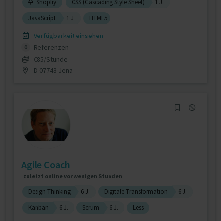
Shopfiy
CSS (Cascading Style Sheet)
1 J.
JavaScript
1 J.
HTML5
Verfügbarkeit einsehen
Referenzen
0
€85/Stunde
D-07743 Jena
Agile Coach
zuletzt online vor wenigen Stunden
Design Thinking
6 J.
Digitale Transformation
6 J.
Kanban
6 J.
Scrum
6 J.
Less