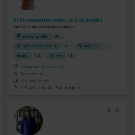
Softwareentwickler- und Architekt
zuletzt online vor wenigen Stunden
Java-Entwickler
18 J.
Software Architecture
18 J.
Angular
11 J.
Scrum
12 J.
Docker
5 J.
Verfügbarkeit einsehen
Referenzen
0
€80 - €90/Stunde
D-70771 Leinfelden-Echterdingen