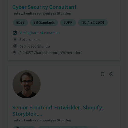
Cyber Security Consultant
zuletzt online vor wenigen Stunden
BDSG
BSI-Standards
GDPR
ISO / IEC 27001
Verfügbarkeit einsehen
Referenzen
0
€80 - €100/Stunde
D-14057 Charlottenburg-Wilmersdorf
Senior Frontend-Entwickler, Shopify,
Storyblok,...
zuletzt online vor wenigen Stunden