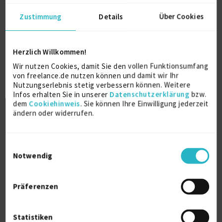
€125/Stunde
Zustimmung
Details
Über Cookies
D-80639 München
Herzlich Willkommen!
Wir nutzen Cookies, damit Sie den vollen Funktionsumfang
von freelance.de nutzen können und damit wir Ihr
Nutzungserlebnis stetig verbessern können. Weitere
Infos erhalten Sie in unserer
Datenschutzerklärung
bzw.
dem
Cookiehinweis
. Sie können Ihre Einwilligung jederzeit
Interim Managerin für HR & PE mit KI-
ändern oder widerrufen.
Kompetenz
zuletzt online vor wenigen Stunden
Einwilligungsauswahl
HR-Spezialist
Interim Management
Mediator
Notwendig
Personalberater
Verfügbarkeit einsehen
Präferenzen
Referenzen
0
€150/Stunde
Statistiken
A-1060 Wien