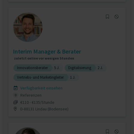
Interim Manager & Berater
zuletzt online vor wenigen Stunden
Innovationsberater
5 J.
Digitalisierung
2 J.
Vertriebs- und Marketingleiter
1 J.
Verfügbarkeit einsehen
Referenzen
0
€110 - €135/Stunde
D-88131 Lindau (Bodensee)