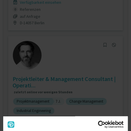
Verfügbarkeit einsehen
Referenzen
0
auf Anfrage
D-14057 Berlin
Projektleiter & Management Consultant |
Operati...
zuletzt online vor wenigen Stunden
Projektmanagement
7 J.
Change Management
Industrial Engineering
Verfügbarkeit einsehen
Referenzen
0