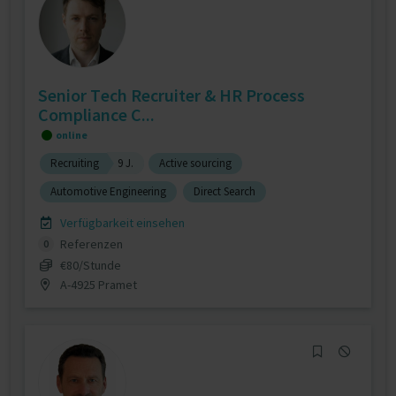
Senior Tech Recruiter & HR Process
Compliance C...
online
Recruiting
9 J.
Active sourcing
Automotive Engineering
Direct Search
Verfügbarkeit einsehen
Referenzen
0
€80/Stunde
A-4925 Pramet