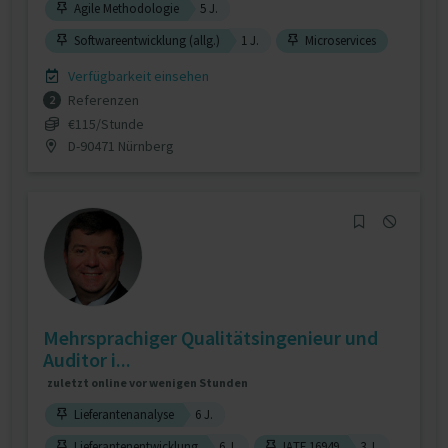
Agile Methodologie
5 J.
Softwareentwicklung (allg.)
1 J.
Microservices
Verfügbarkeit einsehen
Referenzen
2
€115/Stunde
D-90471 Nürnberg
Mehrsprachiger Qualitätsingenieur und
Auditor i...
zuletzt online vor wenigen Stunden
Lieferantenanalyse
6 J.
Lieferantenentwicklung
6 J.
IATF 16949
3 J.