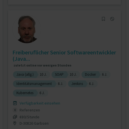
Freiberuflicher Senior Softwareentwickler
(Java...
zuletzt online vor wenigen Stunden
Java (allg.)
10 J.
SOAP
10 J.
Docker
6 J.
Identitätsmanagement
6 J.
Jenkins
6 J.
Kubernetes
6 J.
Verfügbarkeit einsehen
Referenzen
0
€80/Stunde
D-30826 Garbsen