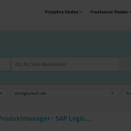
Projekte finden
Freelancer finden
0 
Verfügbarkeit: alle
Pro
 Produktmanager · SAP Logis...