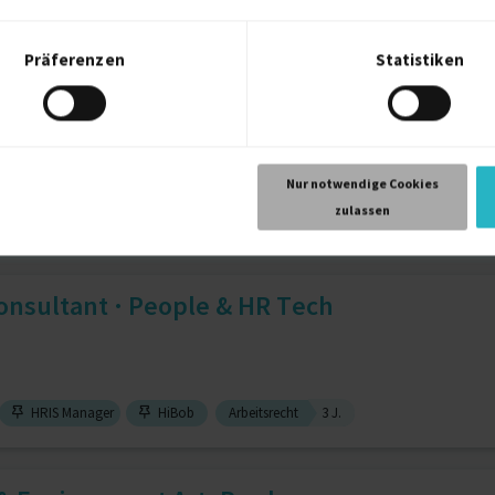
8 J.
Design Thinking
8 J.
Prototyping
8 J.
Präferenzen
Statistiken
Nur notwendige Cookies
zulassen
BCM (Business Continuity Management)
onsultant · People & HR Tech
HRIS Manager
HiBob
Arbeitsrecht
3 J.