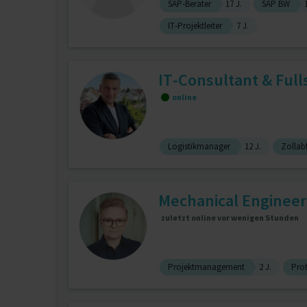
SAP-Berater
17 J.
SAP BW
IT-Projektleiter
7 J.
IT-Consultant & Full
online
Logistikmanager
12 J.
Zollab
Mechanical Engineer |
zuletzt online vor wenigen Stunden
Projektmanagement
2 J.
Pro