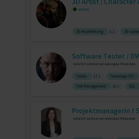
3D Artist | Character
online
3D Modellierung
1 J.
3D-Game
Software Tester / DW
zuletzt online vor wenigen Stunden
Testen
17 J.
Testdesign (IT)
Test Management
10 J.
SQL
Projektmanagerin I 
zuletzt online vor wenigen Stunden