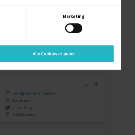
auf Anfrage
D-65795 Hattersheim am Main
Marketing
Verfügbarkeit einsehen
Referenzen
5
Alle Cookies erlauben
auf Anfrage
D-14055 Berlin
Verfügbarkeit einsehen
Referenzen
0
auf Anfrage
D-10829 Berlin