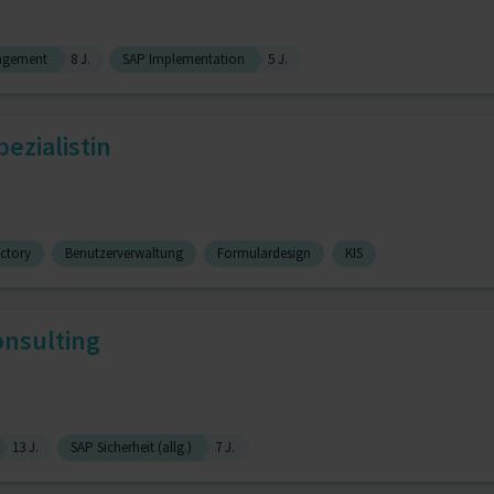
agement
8 J.
SAP Implementation
5 J.
ezialistin
ectory
Benutzerverwaltung
Formulardesign
KIS
nsulting
13 J.
SAP Sicherheit (allg.)
7 J.