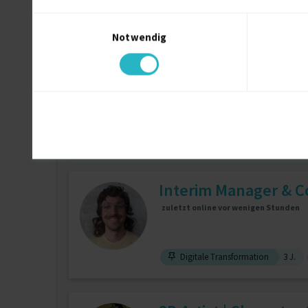
Figma
8 J.
Interaction Design
Einwilligungsauswahl
Notwendig
RUMPEL_RAINER
zuletzt online vor wenigen Stunden
IT Sicherheit (allg.)
3 J.
Interim Manager & C
zuletzt online vor wenigen Stunden
Digitale Transformation
3 J.