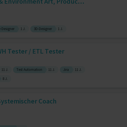
 & Environment Art, Produc...
 Designer
1 J.
3D-Designer
1 J.
H Tester / ETL Tester
11 J.
Test Automation
11 J.
Jira
11 J.
8 J.
Systemischer Coach