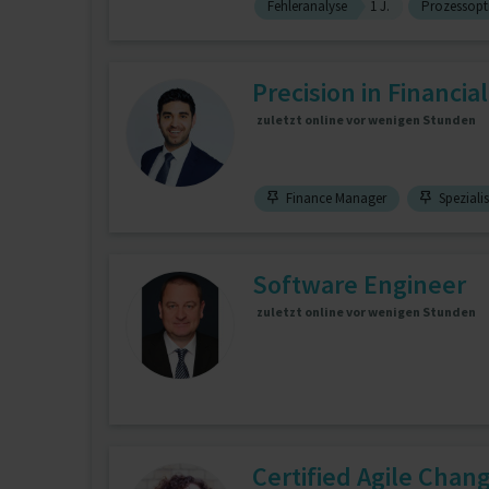
Fehleranalyse
1 J.
Prozessopt
Precision in Financia
zuletzt online vor wenigen Stunden
Finance Manager
Speziali
Software Engineer
zuletzt online vor wenigen Stunden
Certified Agile Chang