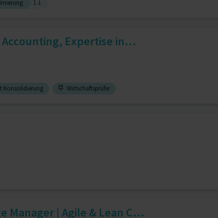
imierung
1 J.
l Accounting, Expertise in...
st Konsolidierung
Wirtschaftsprüfer
e Manager | Agile & Lean C...