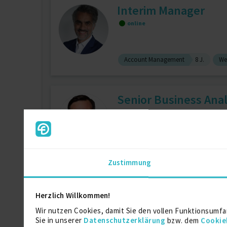
Interim Manager
online
Account Management
8 J.
We
Senior Business Anal
zuletzt online vor wenigen Stunden
Agile Methodologie
12 J.
Busi
Zustimmung
Senior UX/UI Design
Herzlich Willkommen!
online
Wir nutzen Cookies, damit Sie den vollen Funktionsumfa
Sie in unserer
Datenschutzerklärung
bzw. dem
Cookie