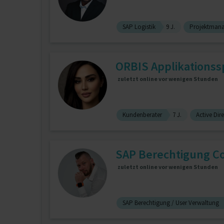
SAP Logistik
9 J.
Projektman
ORBIS Applikationssp
zuletzt online vor wenigen Stunden
Kundenberater
7 J.
Active Dir
SAP Berechtigung Co
zuletzt online vor wenigen Stunden
SAP Berechtigung / User Verwaltung