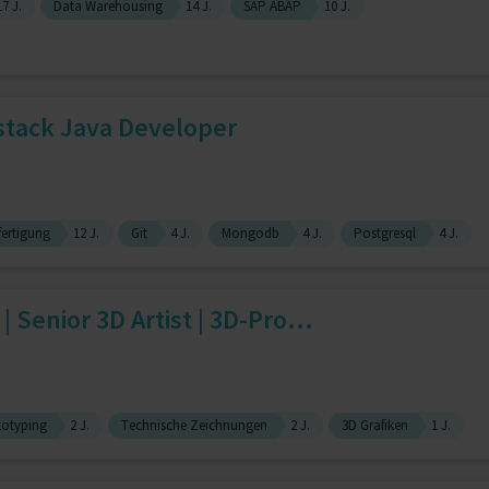
17 J.
Data Warehousing
14 J.
SAP ABAP
10 J.
stack Java Developer
fertigung
12 J.
Git
4 J.
Mongodb
4 J.
Postgresql
4 J.
 Senior 3D Artist | 3D-Pro...
totyping
2 J.
Technische Zeichnungen
2 J.
3D Grafiken
1 J.