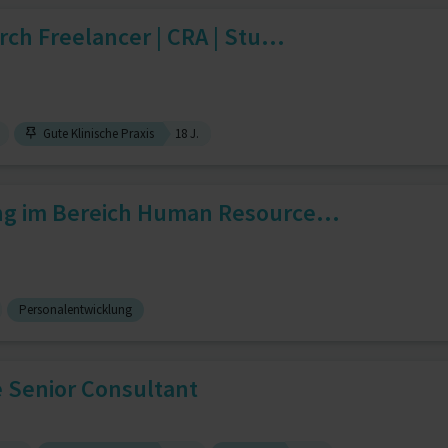
rch Freelancer | CRA | Stu...
Gute Klinische Praxis
18 J.
ng im Bereich Human Resource...
Personalentwicklung
 Senior Consultant