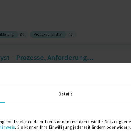
rkleitung
8 J.
Produktionshelfer
7 J.
yst – Prozesse, Anforderung...
ness Analyst
12 J.
Details
er ・UX Strategy・AI Experienc...
ng von freelance.de nutzen können und damit wir Ihr Nutzungserle
hinweis
. Sie können Ihre Einwilligung jederzeit ändern oder widerr