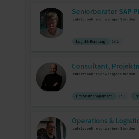
Seniorberater SAP 
zuletzt online vor wenigen Stunden
Logistik Beratung
13 J.
Consultant, Projektm
zuletzt online vor wenigen Stunden
Prozessmanagement
17 J.
Pr
Operations & Logisti
zuletzt online vor wenigen Stunden