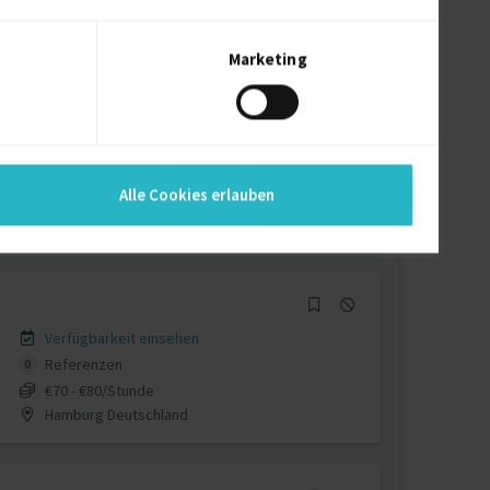
€120/Stunde
D-Düsseldorf
Marketing
Verfügbarkeit einsehen
Referenzen
0
Alle Cookies erlauben
auf Anfrage
D-35274 Kirchhain
Verfügbarkeit einsehen
Referenzen
0
€70 - €80/Stunde
Hamburg Deutschland