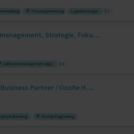
rverwaltung
Prozessoptimierung
Logistikmanager
2 J.
nmanagement, Strategie, Foku...
Lieferantenmanagement (allg.)
2 J.
Business Partner / Onsite H...
ployer Branding
Prompt Engineering