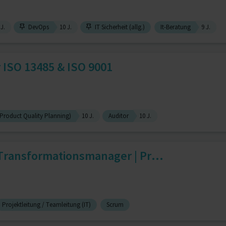
 J.
DevOps
10 J.
IT Sicherheit (allg.)
It-Beratung
9 J.
 ISO 13485 & ISO 9001
roduct Quality Planning)
10 J.
Auditor
10 J.
Transformationsmanager | Pr...
Projektleitung / Teamleitung (IT)
Scrum