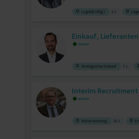
Logistik (Allg.)
2 J.
Lage
Einkauf, Lieferante
online
Strategischer Einkauf
7 J.
Interim Recruitment 
online
Active sourcing
16 J.
Em