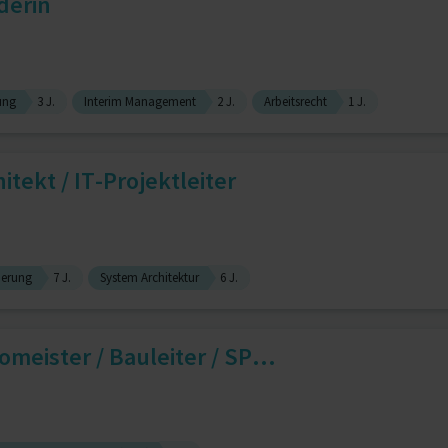
derin
ung
3 J.
Interim Management
2 J.
Arbeitsrecht
1 J.
tekt / IT-Projektleiter
sierung
7 J.
System Architektur
6 J.
omeister / Bauleiter / SP...