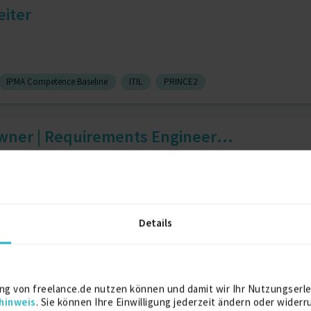
eiter
IPMA Competence Baseline
ITIL
PRINCE2
wner | Requirements Engineer...
gle Adwords
6 J.
Kooperationen
6 J.
Details
an SixSigma BlackBelt, BPM(...
ng von freelance.de nutzen können und damit wir Ihr Nutzungserle
hinweis
. Sie können Ihre Einwilligung jederzeit ändern oder widerr