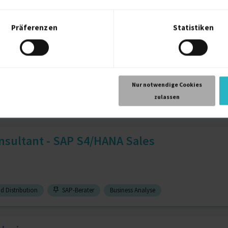
 Analysis
3 J.
Workflows
3 J.
Präferenzen
Statistiken
or SEO Consultant
Nur notwendige Cookies
zulassen
Webdesigner
WordPress
nsultant - SAP S4/HANA Sales
d Distribution
SAP-Berater
Business Analyse