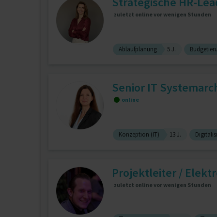
Strategische HR-Lea
zuletzt online vor wenigen Stunden
Ablaufplanung
5 J.
Budgetier
Senior IT Systemarchi
online
Konzeption (IT)
13 J.
Digitali
Projektleiter / Elektr
zuletzt online vor wenigen Stunden