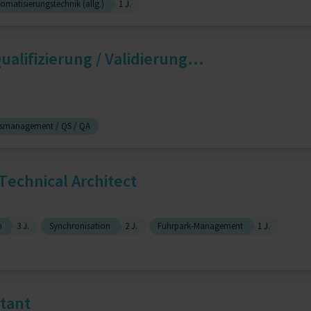
omatisierungstechnik (allg.)
1 J.
alifizierung / Validierung...
tsmanagement / QS / QA
Technical Architect
n
3 J.
Synchronisation
2 J.
Fuhrpark-Management
1 J.
tant