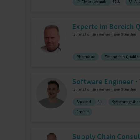
Elektrotechnik
17 J.
Aut
Experte im Bereich Qu
zuletzt online vor wenigen Stunden
Pharmazie
Technisches Qualitä
Software Engineer · 
zuletzt online vor wenigen Stunden
Backend
3 J.
Systemmigratio
Ansible
Supply Chain Consul