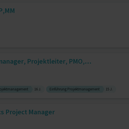
PP,MM
anager, Projektleiter, PMO,...
ojektmanagement
16 J.
Einführung Projektmanagement
15 J.
cs Project Manager