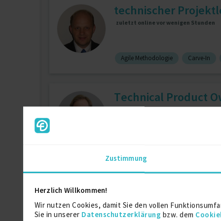
technischer Projektl
zuletzt online vor wenigen Stunden
Agile Methodologie
Carve-In
Technical Product O
zuletzt online vor wenigen Stunden
Projektmanagement
7 J.
Goo
Unternehmensberatung
5 J.
Zustimmung
Business Analyst, Le
Herzlich Willkommen!
zuletzt online vor wenigen Stunden
Wir nutzen Cookies, damit Sie den vollen Funktionsumfa
Sie in unserer
Datenschutzerklärung
bzw. dem
Cookie