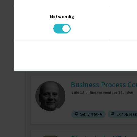
Prozessberatung
3 J.
Business
Einwilligungsauswahl
Notwendig
Webdesigner & Seni
zuletzt online vor wenigen Stunden
SEO Manager
UX / UI Designer
Business Process Co
zuletzt online vor wenigen Stunden
SAP S/4HANA
SAP Sales un