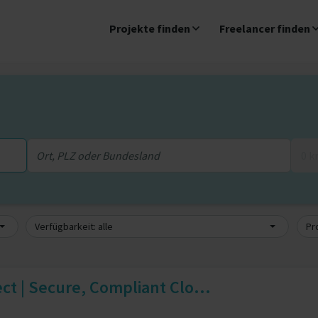
Projekte finden
Freelancer finden
0 
Verfügbarkeit: alle
Pro
ct | Secure, Compliant Clo...