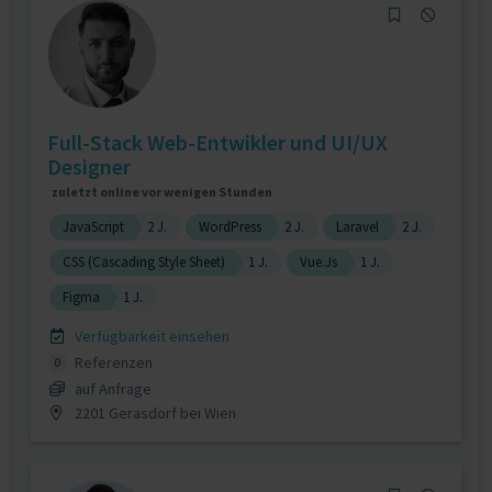
Full-Stack Web-Entwikler und UI/UX
Designer
zuletzt online vor wenigen Stunden
JavaScript
2 J.
WordPress
2 J.
Laravel
2 J.
CSS (Cascading Style Sheet)
1 J.
Vue.Js
1 J.
Figma
1 J.
Verfügbarkeit einsehen
Referenzen
0
auf Anfrage
2201 Gerasdorf bei Wien