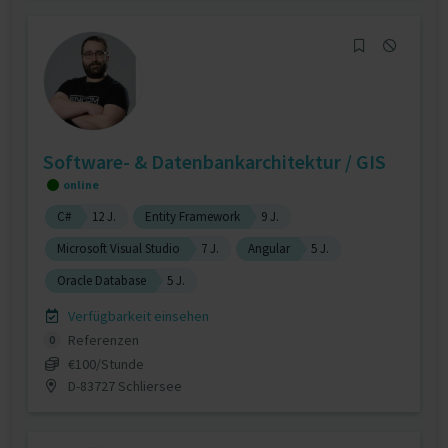
Software- & Datenbankarchitektur / GIS
online
C#
12 J.
Entity Framework
9 J.
Microsoft Visual Studio
7 J.
Angular
5 J.
Oracle Database
5 J.
Verfügbarkeit einsehen
Referenzen
0
€100/Stunde
D-83727 Schliersee