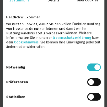
Testdesign (IT)
21 J.
Test Management
18 J.
Projektleitung / Teamleitung (IT)
12 J.
Herzlich Willkommen!
Verfügbarkeit einsehen
Referenzen
0
Wir nutzen Cookies, damit Sie den vollen Funktionsumfang
von freelance.de nutzen können und damit wir Ihr
auf Anfrage
Nutzungserlebnis stetig verbessern können. Weitere
CH-6300 Zug
Infos erhalten Sie in unserer
Datenschutzerklärung
bzw.
dem
Cookiehinweis
. Sie können Ihre Einwilligung jederzeit
ändern oder widerrufen.
Einwilligungsauswahl
Notwendig
SPS-Programmierer und Inbetriebnehmer
Präferenzen
zuletzt online vor wenigen Stunden
Antriebstechnik
Elektronik
Elektrotechnik
Kuka
Statistiken
Step 5
STEP 7
TMO