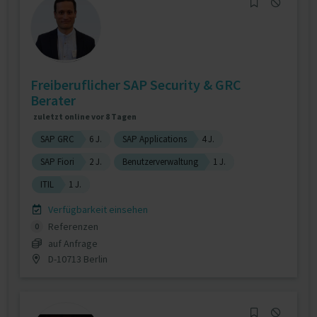
Freiberuflicher SAP Security & GRC
Berater
zuletzt online vor 8 Tagen
SAP GRC
6 J.
SAP Applications
4 J.
SAP Fiori
2 J.
Benutzerverwaltung
1 J.
ITIL
1 J.
Verfügbarkeit einsehen
Referenzen
0
auf Anfrage
D-10713 Berlin