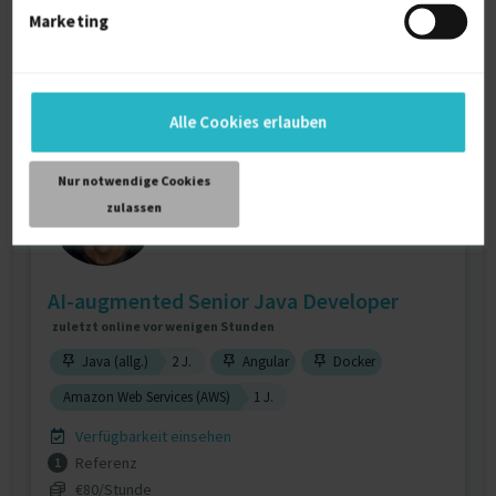
Verfügbarkeit einsehen
Marketing
Referenzen
0
€70 - €80/Stunde
D-90518 Altdorf bei Nürnberg
Alle Cookies erlauben
Nur notwendige Cookies
zulassen
AI-augmented Senior Java Developer
zuletzt online vor wenigen Stunden
Java (allg.)
2 J.
Angular
Docker
Amazon Web Services (AWS)
1 J.
Verfügbarkeit einsehen
Referenz
1
€80/Stunde