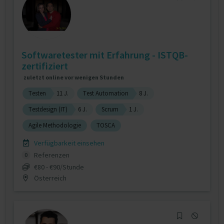
Softwaretester mit Erfahrung - ISTQB-
zertifiziert
zuletzt online vor wenigen Stunden
Testen
11 J.
Test Automation
8 J.
Testdesign (IT)
6 J.
Scrum
1 J.
Agile Methodologie
TOSCA
Verfügbarkeit einsehen
Referenzen
0
€80 - €90/Stunde
Österreich