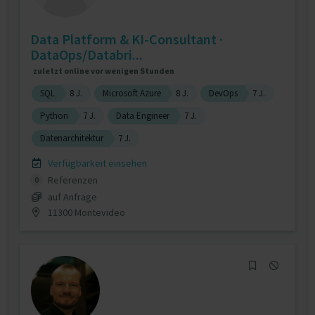
Data Platform & KI-Consultant ·
DataOps/Databri...
zuletzt online vor wenigen Stunden
SQL
8 J.
Microsoft Azure
8 J.
DevOps
7 J.
Python
7 J.
Data Engineer
7 J.
Datenarchitektur
7 J.
Verfügbarkeit einsehen
Referenzen
0
auf Anfrage
11300 Montevideo