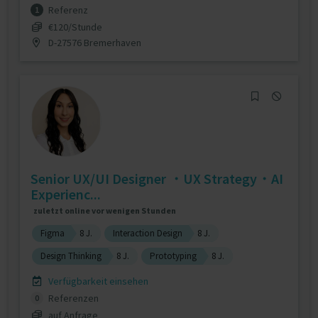
Referenz
1
€120/Stunde
D-27576 Bremerhaven
Senior UX/UI Designer ・UX Strategy・AI
Experienc...
zuletzt online vor wenigen Stunden
Figma
8 J.
Interaction Design
8 J.
Design Thinking
8 J.
Prototyping
8 J.
Verfügbarkeit einsehen
Referenzen
0
auf Anfrage