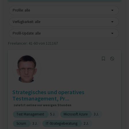
Profile: alle
Verfügbarkeit: alle
Profil-Update: alle
Freelancer:
41-60 von 121167
Strategisches und operatives
Testmanagement, Pr...
zuletzt online vor wenigen Stunden
Test Management
5 J.
Microsoft Azure
3 J.
Scrum
3 J.
IT-Strategieberatung
2 J.