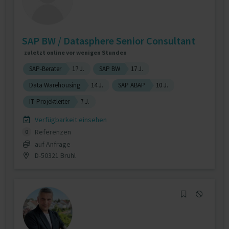
SAP BW / Datasphere Senior Consultant
zuletzt online vor wenigen Stunden
SAP-Berater
17 J.
SAP BW
17 J.
Data Warehousing
14 J.
SAP ABAP
10 J.
IT-Projektleiter
7 J.
Verfügbarkeit einsehen
Referenzen
0
auf Anfrage
D-50321 Brühl