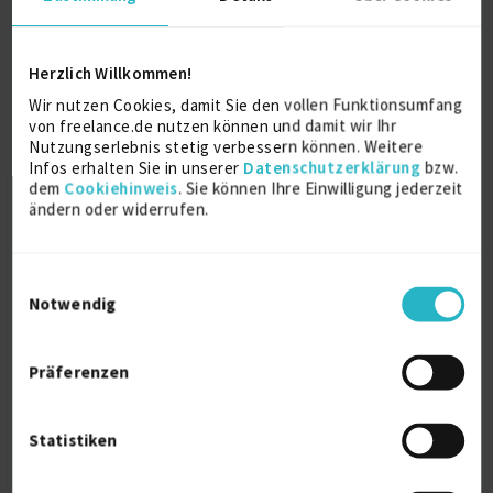
€100 - €130/Stunde
D-23566 Lübeck
Herzlich Willkommen!
Wir nutzen Cookies, damit Sie den vollen Funktionsumfang
von freelance.de nutzen können und damit wir Ihr
Nutzungserlebnis stetig verbessern können. Weitere
Infos erhalten Sie in unserer
Datenschutzerklärung
bzw.
dem
Cookiehinweis
. Sie können Ihre Einwilligung jederzeit
ändern oder widerrufen.
SAP Berechtigung Consulting
zuletzt online vor wenigen Stunden
Einwilligungsauswahl
Notwendig
SAP Berechtigung / User Verwaltung
13 J.
SAP Sicherheit (allg.)
7 J.
Präferenzen
Verfügbarkeit einsehen
Referenzen
0
auf Anfrage
Statistiken
D-78315 Radolfzell am Bodensee