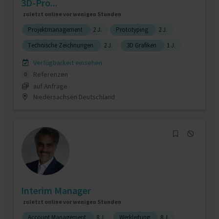
3D-Pro...
zuletzt online vor wenigen Stunden
Projektmanagement
2 J.
Prototyping
2 J.
Technische Zeichnungen
2 J.
3D Grafiken
1 J.
Verfügbarkeit einsehen
Referenzen
0
auf Anfrage
Niedersachsen Deutschland
Interim Manager
zuletzt online vor wenigen Stunden
Account Management
8 J.
Werkleitung
8 J.