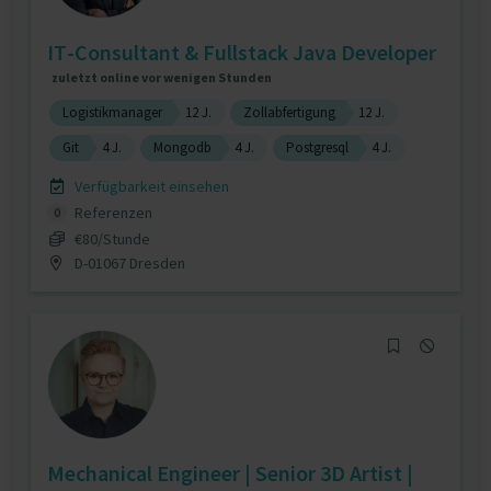
IT-Consultant & Fullstack Java Developer
zuletzt online vor wenigen Stunden
Logistikmanager
12 J.
Zollabfertigung
12 J.
Git
4 J.
Mongodb
4 J.
Postgresql
4 J.
Verfügbarkeit einsehen
Referenzen
0
€80/Stunde
D-01067 Dresden
Mechanical Engineer | Senior 3D Artist |