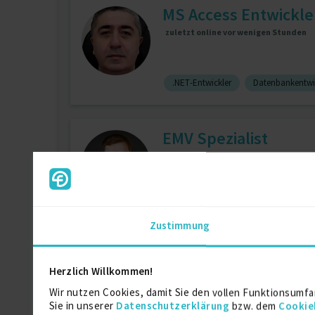
MS Access Entwickle
zuletzt online vor wenigen Stunden
.NET-Entwickler
Datenbankentwi
EMV Spezialist
zuletzt online vor wenigen Stunden
Digitale Elektronik
10 J.
Elekt
Zustimmung
Prozessoptimierung 
Herzlich Willkommen!
online
Wir nutzen Cookies, damit Sie den vollen Funktionsumfa
Sie in unserer
Datenschutzerklärung
bzw. dem
Cookie