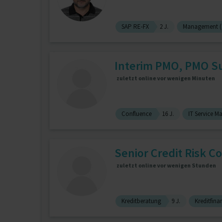
SAP RE-FX
2 J.
Management (a
Interim PMO, PMO Su
zuletzt online vor wenigen Minuten
Confluence
16 J.
IT Service 
Senior Credit Risk Co
zuletzt online vor wenigen Stunden
Kreditberatung
9 J.
Kreditfina