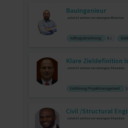
Bauingenieur
zuletzt online vor wenigen Minuten
Auftragsabrechnung
8 J.
Stati
Klare Zieldefinition i
zuletzt online vor wenigen Stunden
Einführung Projektmanagement
1
Civil /Structural Eng
zuletzt online vor wenigen Stunden