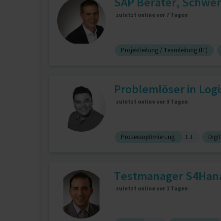
SAP Berater, Schwer
zuletzt online vor 7 Tagen
Projektleitung / Teamleitung (IT)
Problemlöser in Log
zuletzt online vor 3 Tagen
Prozessoptimierung
1 J.
Digit
Testmanager S4Hana 
zuletzt online vor 1 Tagen