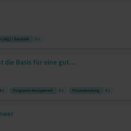
k (allg.) / Baustatik
5 J.
st die Basis für eine gut...
4 J.
Programm-Management
9 J.
Prozessberatung
9 J.
ineer