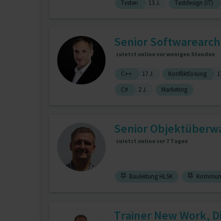
Testen
13 J.
Testdesign (IT)
Senior Softwarearchit
zuletzt online vor wenigen Stunden
C++
17 J.
Konfliktlösung
1
C#
2 J.
Marketing
Senior Objektüber
zuletzt online vor 7 Tagen
Bauleitung HLSK
Kommunik
Trainer New Work, D