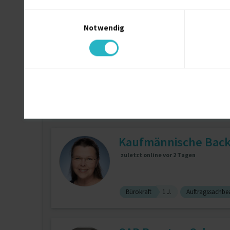
Lean Prozesse
2 J.
Lieferante
Einwilligungsauswahl
Notwendig
IT/OT-Sicherheitsbe
zuletzt online vor wenigen Stunden
Risikoanalyse
4 J.
Aufseher
Kaufmännische Backo
zuletzt online vor 2 Tagen
Bürokraft
1 J.
Auftragssachbea