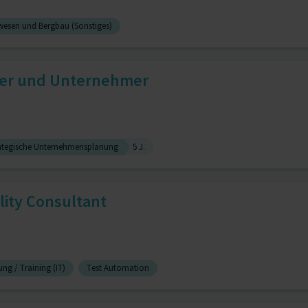
esen und Bergbau (Sonstiges)
iter und Unternehmer
ategische Unternehmensplanung
5 J.
lity Consultant
ng / Training (IT)
Test Automation