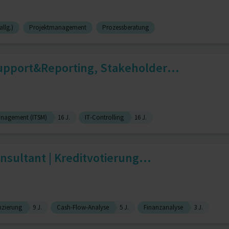
llg.)
Projektmanagement
Prozessberatung
pport&Reporting, Stakeholder...
Management (ITSM)
16 J.
IT-Controlling
16 J.
nsultant | Kreditvotierung...
nzierung
9 J.
Cash-Flow-Analyse
5 J.
Finanzanalyse
3 J.