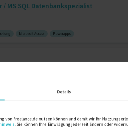
r / MS SQL Datenbankspezialist
cklung
Microsoft Access
Powerapps
ronik
10 J.
Hardware-Design
10 J.
Hardwareentwickler
10 J.
Details
& KI-Agenten | Geschäftsführ...
ng von freelance.de nutzen können und damit wir Ihr Nutzungserle
hinweis
. Sie können Ihre Einwilligung jederzeit ändern oder widerr