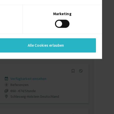
€96 - €125/Stunde
55-311 Kostomloty
Marketing
Verfügbarkeit einsehen
Referenzen
0
Alle Cookies erlauben
auf Anfrage
D-10115 Berlin
Verfügbarkeit einsehen
Referenzen
0
€60 - €74/Stunde
Schleswig-Holstein Deutschland