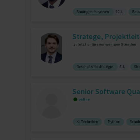
Bauingenieurwesen
10 J.
Bauw
Stratege, Projektle
zuletzt online vor wenigen Stunden
Geschäftsfeldstrategie
6 J.
Str
Senior Software Qua
online
KI-Techniken
Python
Schulu