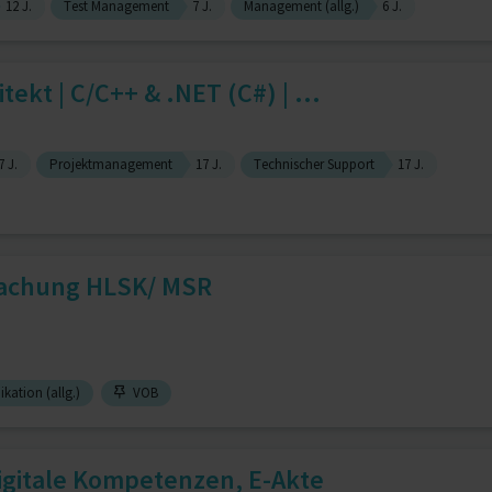
12 J.
Test Management
7 J.
Management (allg.)
6 J.
ekt | C/C++ & .NET (C#) | ...
7 J.
Projektmanagement
17 J.
Technischer Support
17 J.
wachung HLSK/ MSR
ation (allg.)
VOB
igitale Kompetenzen, E-Akte