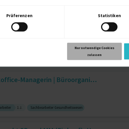
nentwicklung
2 J.
Six sigma
2 J.
Werkleitung
Präferenzen
Statistiken
rater und Cybersecurity-Experte
Nur notwendige Cookies
zulassen
3 J.
Projektmanagement
2 J.
Firewalls
1 J.
Governance
ffice-Managerin | Büroorgani...
rbeiter
1 J.
Sachbearbeiter Gesundheitswesen