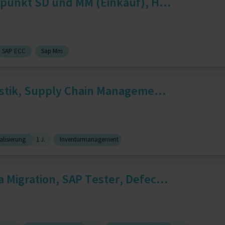
punkt SD und MM (Einkauf), H...
SAP ECC
Sap Mm
istik, Supply Chain Manageme...
alisierung
1 J.
Inventurmanagement
Migration, SAP Tester, Defec...