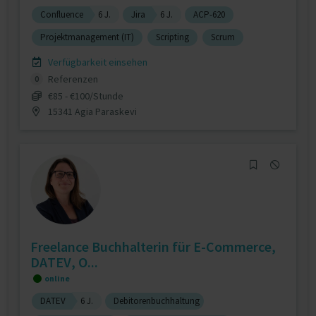
Confluence
6 J.
Jira
6 J.
ACP-620
Projektmanagement (IT)
Scripting
Scrum
Verfügbarkeit einsehen
Referenzen
0
€85 - €100/Stunde
15341 Agia Paraskevi
Freelance Buchhalterin für E-Commerce,
DATEV, O...
online
DATEV
6 J.
Debitorenbuchhaltung