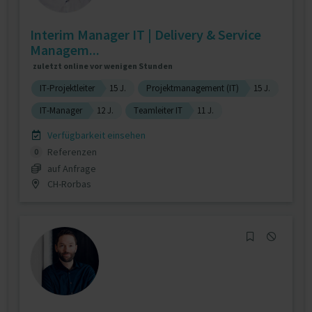
Interim Manager IT | Delivery & Service
Managem...
zuletzt online vor wenigen Stunden
IT-Projektleiter
15 J.
Projektmanagement (IT)
15 J.
IT-Manager
12 J.
Teamleiter IT
11 J.
Verfügbarkeit einsehen
Referenzen
0
auf Anfrage
CH-Rorbas