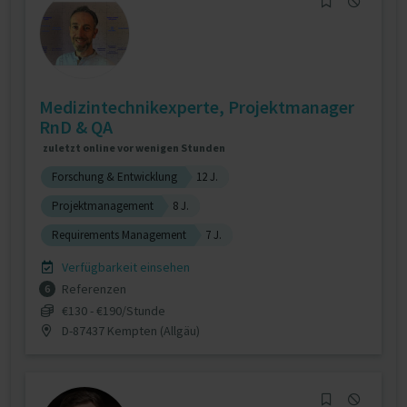
Medizintechnikexperte, Projektmanager
RnD & QA
zuletzt online vor wenigen Stunden
Forschung & Entwicklung
12 J.
Projektmanagement
8 J.
Requirements Management
7 J.
Verfügbarkeit einsehen
Referenzen
6
€130 - €190/Stunde
D-87437 Kempten (Allgäu)