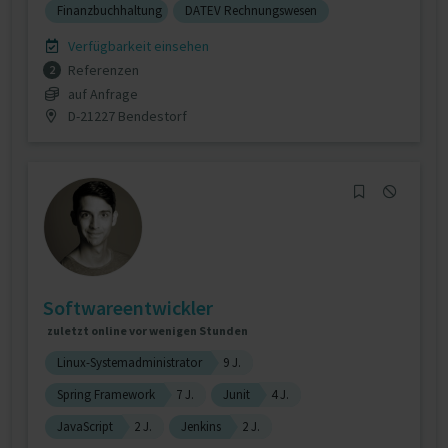
Finanzbuchhaltung
DATEV Rechnungswesen
Verfügbarkeit einsehen
Referenzen
2
auf Anfrage
D-21227 Bendestorf
Softwareentwickler
zuletzt online vor wenigen Stunden
Linux-Systemadministrator
9 J.
Spring Framework
7 J.
Junit
4 J.
JavaScript
2 J.
Jenkins
2 J.