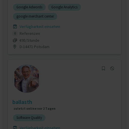
Google Adwords
Google Analytics
google merchant center
Verfügbarkeit einsehen
Referenzen
0
€95/Stunde
D-14471 Potsdam
ballasth
zuletzt online vor 2 Tagen
Software Quality
Verfügbarkeit einsehen