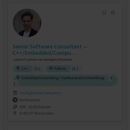
Senior Software Consultant —
C++/Embedded/Compu...
zuletzt online vor wenigen Stunden
C++
12 J.
Python
11 J.
Embedded Entwicklung / hardwarenahe Entwicklung
8
J.
Verfügbarkeit einsehen
Referenzen
4
€95 - €100/Stunde
D-65197 Wiesbaden