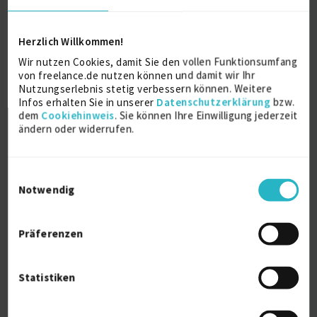
auf Anfrage
D-85591 Vaterstetten
Herzlich Willkommen!
Wir nutzen Cookies, damit Sie den vollen Funktionsumfang
von freelance.de nutzen können und damit wir Ihr
Nutzungserlebnis stetig verbessern können. Weitere
Infos erhalten Sie in unserer
Datenschutzerklärung
bzw.
dem
Cookiehinweis
. Sie können Ihre Einwilligung jederzeit
ändern oder widerrufen.
7/24 Consulting im CAD/CAM/NC und
Einwilligungsauswahl
Postprozessor...
Notwendig
zuletzt online vor wenigen Stunden
Siemens Nx
15 J.
Präferenzen
Computer-Aided Manufacturing
15 J.
Verfügbarkeit einsehen
Statistiken
Referenz
1
auf Anfrage
D-52499 Baesweiler