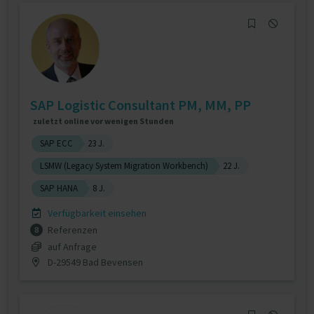
SAP Logistic Consultant PM, MM, PP
zuletzt online vor wenigen Stunden
SAP ECC
23 J.
LSMW (Legacy System Migration Workbench)
22 J.
SAP HANA
8 J.
Verfügbarkeit einsehen
Referenzen
8
auf Anfrage
D-29549 Bad Bevensen