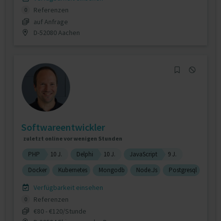
Referenzen
0
auf Anfrage
D-52080 Aachen
Softwareentwickler
zuletzt online vor wenigen Stunden
PHP
10 J.
Delphi
10 J.
JavaScript
9 J.
Docker
Kubernetes
Mongodb
Node.Js
Postgresql
Verfügbarkeit einsehen
Referenzen
0
€80 - €120/Stunde