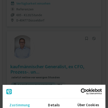
Verfügbarkeit einsehen
Referenzen
0
€85 - €120/Stunde
D-40477 Düsseldorf
kaufmännischer Generalist, ex CFO,
Prozess-. un...
zuletzt online vor wenigen Stunden
Compliance management
29 J.
Finanzen (allg.)
2 J.
Personalführung
Verfügbarkeit einsehen
Zustimmung
Details
Über Cookies
Referenzen
2