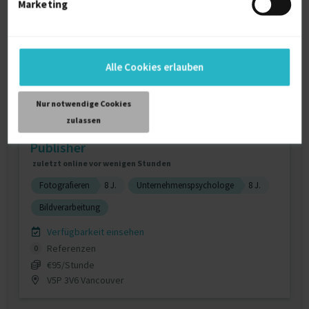
Marketing
Alle Cookies erlauben
Nur notwendige Cookies
zulassen
Professioneller Print-Buchsatz für Self-
Publisher
zuletzt online vor wenigen Stunden
Fotografieren
8 J.
Unternehmenspsychologe
8 J.
Bildverarbeitung
Verfügbarkeit einsehen
Referenzen
0
€95/Stunde
V5P 3V6 Vancouver