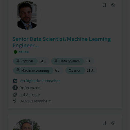
Senior Data Scientist/Machine Learning
Engineer...
online
Python
14 J.
Data Science
6 J.
Machine Learning
6 J.
Opencv
11 J.
Verfügbarkeit einsehen
Referenzen
2
auf Anfrage
D-68161 Mannheim