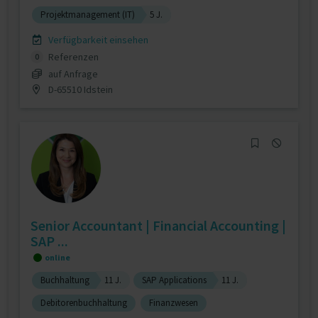
Projektmanagement (IT)
5 J.
Verfügbarkeit einsehen
Referenzen
0
auf Anfrage
D-65510 Idstein
Senior Accountant | Financial Accounting |
SAP ...
online
Buchhaltung
11 J.
SAP Applications
11 J.
Debitorenbuchhaltung
Finanzwesen