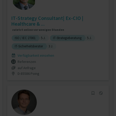
IT-Strategy Consultant| Ex-CIO |
Healthcare & ...
zuletzt online vor wenigen Stunden
ISO / IEC 27001
5 J.
IT-Strategieberatung
5 J.
IT-Sicherheitsberater
3 J.
Verfügbarkeit einsehen
Referenzen
12
auf Anfrage
D-85586 Poing