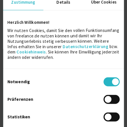
Deutschland
Zustimmung
Details
Über Cookies
Herzlich Willkommen!
Wir nutzen Cookies, damit Sie den vollen Funktionsumfang
von freelance.de nutzen können und damit wir Ihr
Nutzungserlebnis stetig verbessern können. Weitere
Infos erhalten Sie in unserer
Datenschutzerklärung
bzw.
dem
Cookiehinweis
. Sie können Ihre Einwilligung jederzeit
Interim Einkaufsleiter & Geschäftsführer |
ändern oder widerrufen.
Auss...
zuletzt online vor wenigen Stunden
Einwilligungsauswahl
Einkaufsverhandlungen
10 J.
Notwendig
Beschaffungsmanagement
10 J.
Controlling
5 J.
Verfügbarkeit einsehen
Präferenzen
Referenzen
4
€130 - €170/Stunde
Deutschland
Statistiken