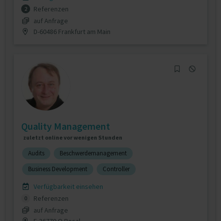
Referenzen
2
auf Anfrage
D-60486 Frankfurt am Main
Quality Management
zuletzt online vor wenigen Stunden
Audits
Beschwerdemanagement
Business Development
Controller
Verfügbarkeit einsehen
Referenzen
0
auf Anfrage
E-36770 O Rosal