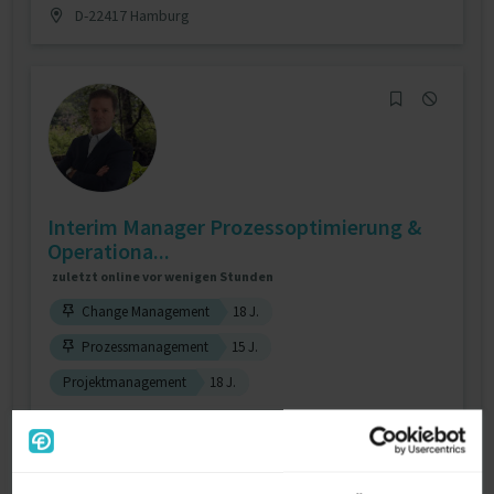
D-22417 Hamburg
Interim Manager Prozessoptimierung &
Operationa...
zuletzt online vor wenigen Stunden
Change Management
18 J.
Prozessmanagement
15 J.
Projektmanagement
18 J.
Verfügbarkeit einsehen
Referenzen
5
auf Anfrage