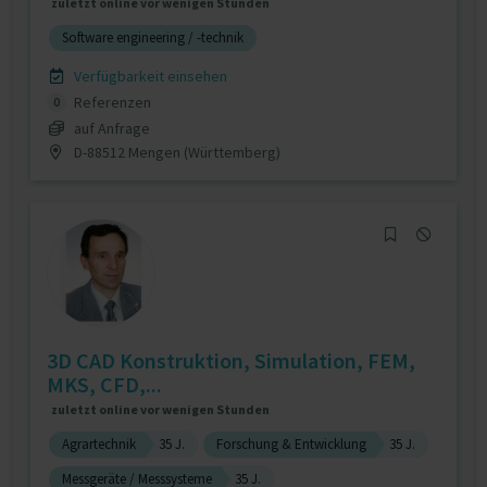
zuletzt online vor wenigen Stunden
Software engineering / -technik
Verfügbarkeit einsehen
Referenzen
0
auf Anfrage
D-88512 Mengen (Württemberg)
3D CAD Konstruktion, Simulation, FEM,
MKS, CFD,...
zuletzt online vor wenigen Stunden
Agrartechnik
35 J.
Forschung & Entwicklung
35 J.
Messgeräte / Messsysteme
35 J.