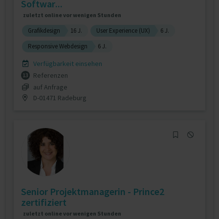
Softwar...
zuletzt online vor wenigen Stunden
Grafikdesign
16 J.
User Experience (UX)
6 J.
Responsive Webdesign
6 J.
Verfügbarkeit einsehen
Referenzen
13
auf Anfrage
D-01471 Radeburg
Senior Projektmanagerin - Prince2
zertifiziert
zuletzt online vor wenigen Stunden