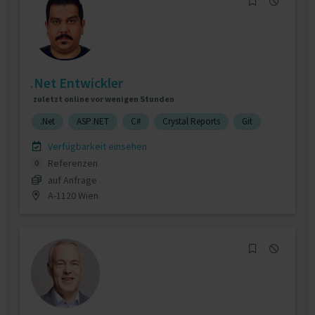
.Net Entwickler
zuletzt online vor wenigen Stunden
.Net
ASP.NET
C#
Crystal Reports
Git
Verfügbarkeit einsehen
Referenzen
0
auf Anfrage
A-1120 Wien