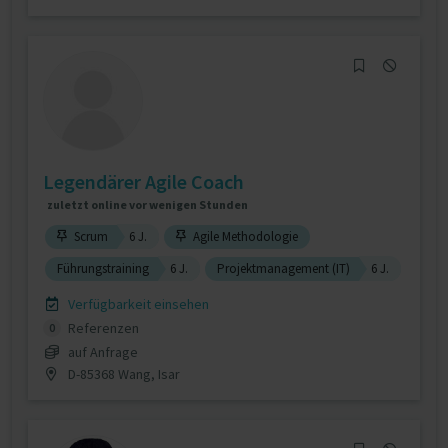
Legendärer Agile Coach
zuletzt online vor wenigen Stunden
Scrum
6 J.
Agile Methodologie
Führungstraining
6 J.
Projektmanagement (IT)
6 J.
Verfügbarkeit einsehen
Referenzen
0
auf Anfrage
D-85368 Wang, Isar