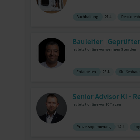
Buchhaltung
21 J.
Debitoren
Bauleiter | Geprüfter
zuletzt online vor wenigen Stunden
Erdarbeiten
23 J.
Straßenbau 
Senior Advisor KI · R
zuletzt online vor 10 Tagen
Prozessoptimierung
14 J.
Log