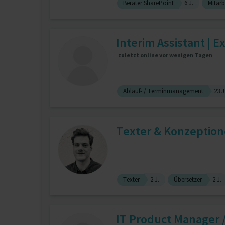
Berater SharePoint
6 J.
Mitarb
Interim Assistant | Ex
zuletzt online vor wenigen Tagen
Ablauf- / Terminmanagement
23 J
Texter & Konzeption
Texter
2 J.
Übersetzer
2 J.
IT Product Manager 