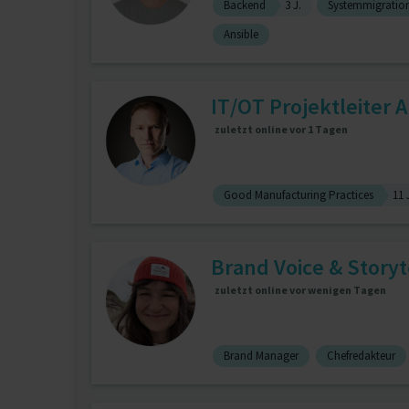
Backend
3 J.
Systemmigratio
Ansible
IT/OT Projektleiter 
zuletzt online vor 1 Tagen
Good Manufacturing Practices
11 
Brand Voice & Storyte
zuletzt online vor wenigen Tagen
Brand Manager
Chefredakteur