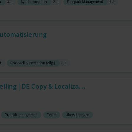
n
3 J.
Synchronisation
2 J.
Fuhrpark-Management
1 J.
Automatisierung
J.
Rockwell Automation (allg.)
8 J.
lling | DE Copy & Localiza...
Projektmanagement
Texter
Übersetzungen