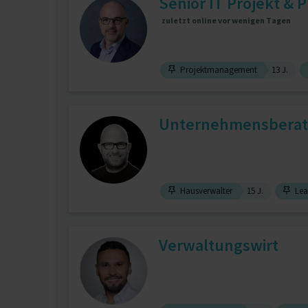
Senior IT Projekt & 
zuletzt online vor wenigen Tagen
Projektmanagement
13 J.
Unternehmensberat
Hausverwalter
15 J.
Lea
Verwaltungswirt