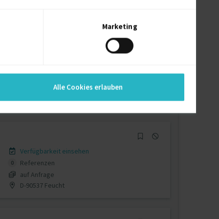
auf Anfrage
D-49536 Lienen, Westfalen
Marketing
Verfügbarkeit einsehen
Referenzen
0
Alle Cookies erlauben
auf Anfrage
Berlin Deutschland
Verfügbarkeit einsehen
Referenzen
0
auf Anfrage
D-90537 Feucht