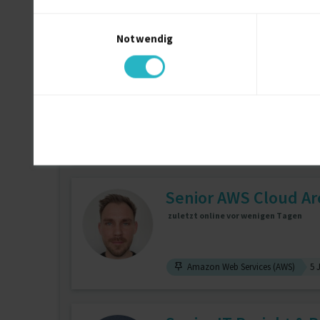
Energiemanagement
14 J.
Co
Einwilligungsauswahl
Notwendig
Head of Financial Sh
zuletzt online vor 2 Tagen
Kreditorenbuchhaltung
11 J.
Senior AWS Cloud Arch
zuletzt online vor wenigen Tagen
Amazon Web Services (AWS)
5 J