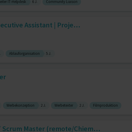
eiter IT-Helpdesk
6 J.
Community Liaison
ecutive Assistant | Proje...
.
Ablauforganisation
5 J.
er
Werbekonzeption
2 J.
Werbetexter
2 J.
Filmproduktion
/ Scrum Master (remote/Chiem...