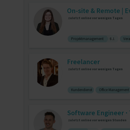
On-site & Remote | E
zuletzt online vor wenigen Tagen
Projektmanagement
6 J.
Ver
Freelancer
zuletzt online vor wenigen Tagen
Kundendienst
Office Management
Software Engineer · 
zuletzt online vor wenigen Stunden