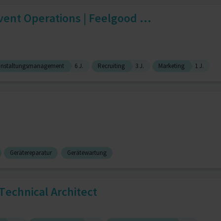
vent Operations | Feelgood ...
anstaltungsmanagement
6 J.
Recruiting
3 J.
Marketing
1 J.
Gerätereparatur
Gerätewartung
Technical Architect