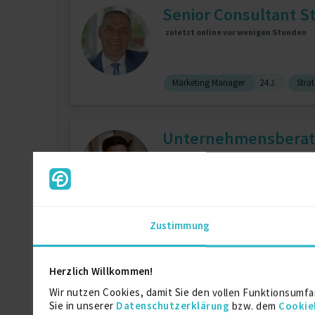
Senior Consultant S
zuletzt online vor wenigen Stunden
Marketing Manager
24 J.
Stra
Unternehmensberate
zuletzt online vor wenigen Tagen
Business Administrator
2 J.
Re
Zustimmung
Manager Energy an
Herzlich Willkommen!
zuletzt online vor 2 Tagen
Wir nutzen Cookies, damit Sie den vollen Funktionsumfa
Sie in unserer
Datenschutzerklärung
bzw. dem
Cookie