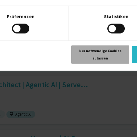
ntroller
13 J.
Audits
12 J.
Forschung
12 J.
Präferenzen
Statistiken
ared Services & Transform...
Nur notwendige Cookies
zulassen
Prozessoptimierung
3 J.
SAP MM-IV
2 J.
Mediation
1 J.
itect | Agentic AI | Serve...
.
Agentic AI