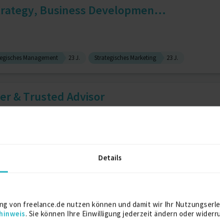
trategy, Business Developmen...
tegisches Management
23 J.
Strategisches Marketing
23 J.
r & Trusted Advisor
cruiting
2 J.
Recruitment Beratung
2 J.
Details
d Management Systems
ng von freelance.de nutzen können und damit wir Ihr Nutzungserle
hinweis
. Sie können Ihre Einwilligung jederzeit ändern oder widerr