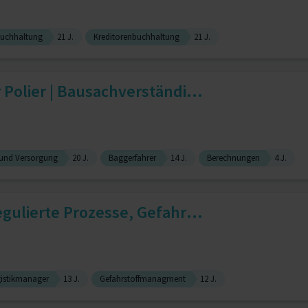
buchhaltung
21 J.
Kreditorenbuchhaltung
21 J.
 Polier | Bausachverständi...
und Versorgung
20 J.
Baggerfahrer
14 J.
Berechnungen
4 J.
egulierte Prozesse, Gefahr...
istikmanager
13 J.
Gefahrstoffmanagment
12 J.