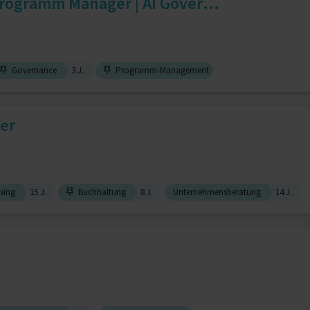
Programm Manager | AI Gover...
Governance
3 J.
Programm-Management
er
sing
15 J.
Buchhaltung
8 J.
Unternehmensberatung
14 J.