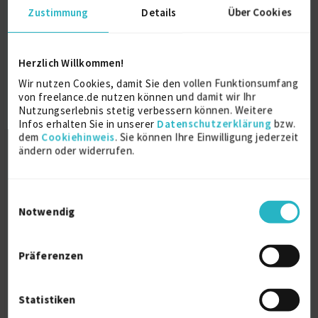
Verfügbarkeit einsehen
Zustimmung
Details
Über Cookies
Referenzen
0
€99 - €199/Stunde
nicht angegeben
Herzlich Willkommen!
Wir nutzen Cookies, damit Sie den vollen Funktionsumfang
von freelance.de nutzen können und damit wir Ihr
Nutzungserlebnis stetig verbessern können. Weitere
Infos erhalten Sie in unserer
Datenschutzerklärung
bzw.
dem
Cookiehinweis
. Sie können Ihre Einwilligung jederzeit
ändern oder widerrufen.
Senior Software Developer
Einwilligungsauswahl
online
Notwendig
Content Management
14 J.
Java (allg.)
14 J.
Linux-Systemadministrator
22 J.
Präferenzen
Verfügbarkeit einsehen
Referenzen
0
Statistiken
auf Anfrage