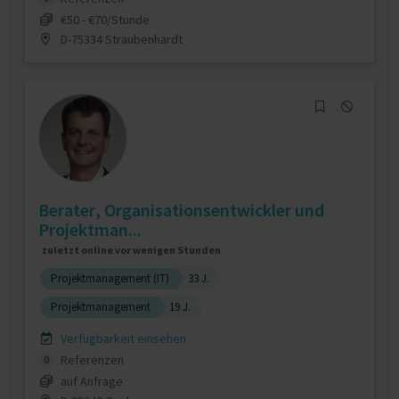
€50 - €70/Stunde
D-75334 Straubenhardt
Berater, Organisationsentwickler und
Projektman...
zuletzt online vor wenigen Stunden
Projektmanagement (IT)
33 J.
Projektmanagement
19 J.
Verfügbarkeit einsehen
Referenzen
0
auf Anfrage