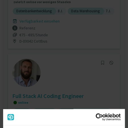
zuletzt online vor wenigen Stunden
Datenbankentwicklung
8 J.
Data Warehousing
7 J.
Verfügbarkeit einsehen
Referenz
1
€75 - €85/Stunde
D-03042 Cottbus
Full Stack AI Coding Engineer
online
Django
JavaScript
Maschinenführer Füllmaschine
Personalvermittler