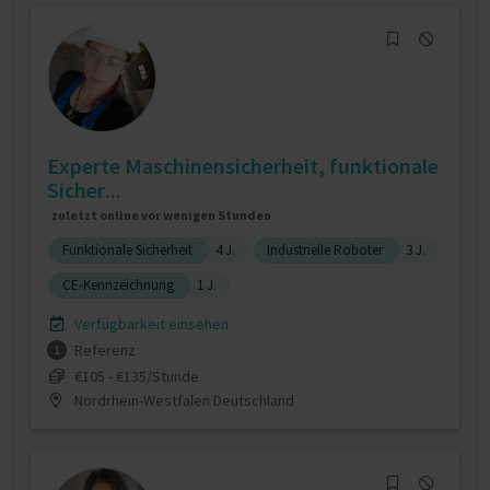
Experte Maschinensicherheit, funktionale
Sicher...
zuletzt online vor wenigen Stunden
Funktionale Sicherheit
4 J.
Industrielle Roboter
3 J.
CE-Kennzeichnung
1 J.
Verfügbarkeit einsehen
Referenz
1
€105 - €135/Stunde
Nordrhein-Westfalen Deutschland