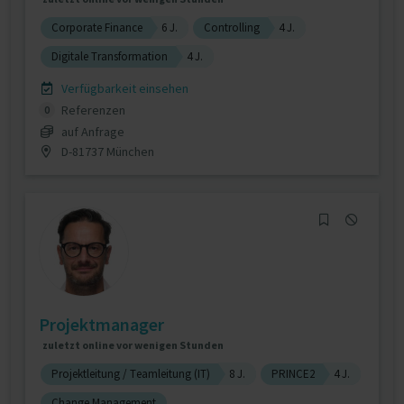
Corporate Finance
6 J.
Controlling
4 J.
Digitale Transformation
4 J.
Verfügbarkeit einsehen
Referenzen
0
auf Anfrage
D-81737 München
Projektmanager
zuletzt online vor wenigen Stunden
Projektleitung / Teamleitung (IT)
8 J.
PRINCE2
4 J.
Change Management