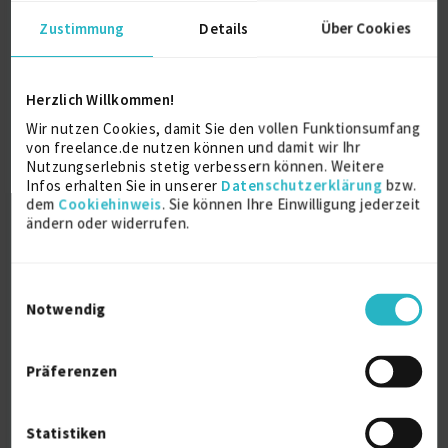
Referenz
1
Zustimmung
Details
Über Cookies
auf Anfrage
D-65594 Runkel, Lahn
Herzlich Willkommen!
Wir nutzen Cookies, damit Sie den vollen Funktionsumfang
von freelance.de nutzen können und damit wir Ihr
Nutzungserlebnis stetig verbessern können. Weitere
Infos erhalten Sie in unserer
Datenschutzerklärung
bzw.
dem
Cookiehinweis
. Sie können Ihre Einwilligung jederzeit
ändern oder widerrufen.
Strategie- und Prozessberatung,
Projektleitung,...
Einwilligungsauswahl
zuletzt online vor wenigen Tagen
Notwendig
Business Analysis
25 J.
Prozessberatung
10 J.
Datenschutz
8 J.
Prozessoptimierung
8 J.
Präferenzen
Verfügbarkeit einsehen
Referenzen
0
Statistiken
auf Anfrage