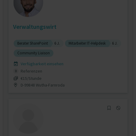
Verwaltungswirt
Berater SharePoint
6 J.
Mitarbeiter IT-Helpdesk
6 J.
Community Liaison
Verfügbarkeit einsehen
Referenzen
0
€15/Stunde
D-99848 Wutha-Farnroda