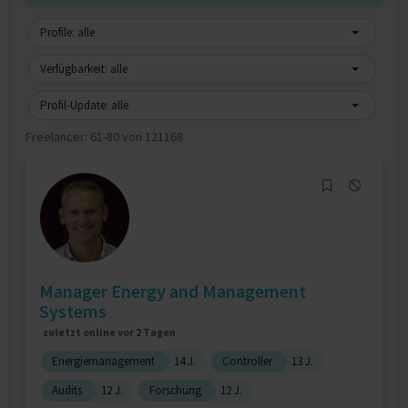
Profile: alle
Verfügbarkeit: alle
Profil-Update: alle
Freelancer:
61-80 von 121168
Manager Energy and Management
Systems
zuletzt online vor 2 Tagen
Energiemanagement
14 J.
Controller
13 J.
Audits
12 J.
Forschung
12 J.