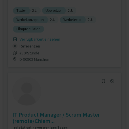
Texter
2 J.
Übersetzer
2 J.
Werbekonzeption
2 J.
Werbetexter
2 J.
Filmproduktion
Verfügbarkeit einsehen
Referenzen
0
€80/Stunde
D-80803 München
IT Product Manager / Scrum Master
(remote/Chiem...
zuletzt online vor wenigen Tagen