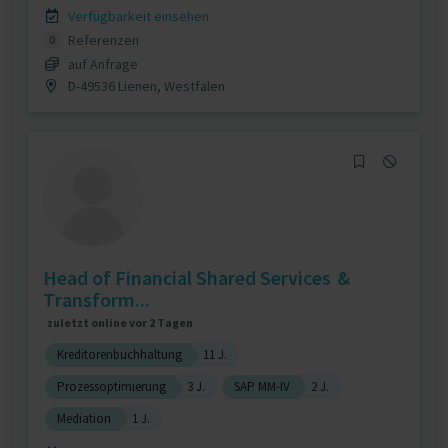
Verfügbarkeit einsehen
Referenzen
0
auf Anfrage
D-49536 Lienen, Westfalen
Head of Financial Shared Services &
Transform...
zuletzt online vor 2 Tagen
Kreditorenbuchhaltung
11 J.
Prozessoptimierung
3 J.
SAP MM-IV
2 J.
Mediation
1 J.