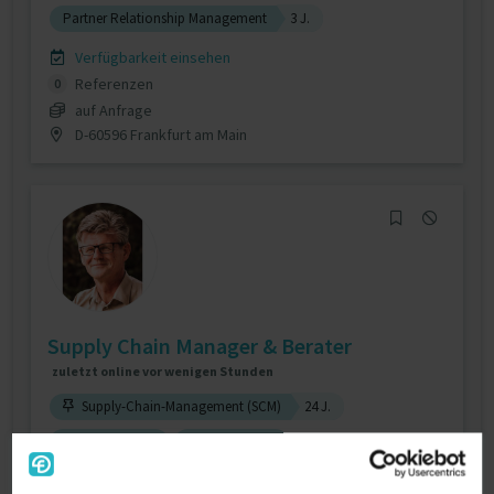
Partner Relationship Management
3 J.
Verfügbarkeit einsehen
Referenzen
0
auf Anfrage
D-60596 Frankfurt am Main
Supply Chain Manager & Berater
zuletzt online vor wenigen Stunden
Supply-Chain-Management (SCM)
24 J.
Datenanalyse
Forecasting
Verfügbarkeit einsehen