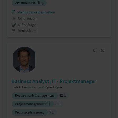
Personalcontrolling
Verfügbarkeit einsehen
Referenzen
0
auf Anfrage
Deutschland
Business Analyst, IT- Projektmanager
zuletzt online vor wenigen Tagen
Requirements Management
12 J.
Projektmanagement (IT)
8 J.
Prozessoptimierung
5 J.