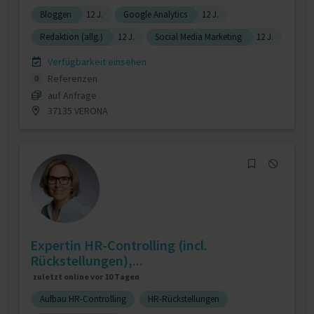
Bloggen
12 J.
Google Analytics
12 J.
Redaktion (allg.)
12 J.
Social Media Marketing
12 J.
Verfügbarkeit einsehen
Referenzen
0
auf Anfrage
37135 VERONA
Expertin HR-Controlling (incl.
Rückstellungen),...
zuletzt online vor 10 Tagen
Aufbau HR-Controlling
HR-Rückstellungen