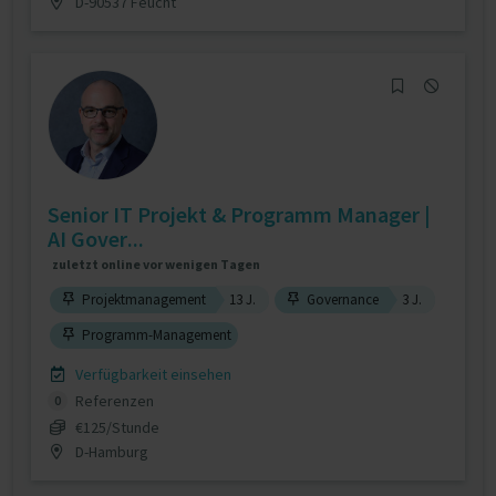
D-90537 Feucht
Senior IT Projekt & Programm Manager |
AI Gover...
zuletzt online vor wenigen Tagen
Projektmanagement
13 J.
Governance
3 J.
Programm-Management
Verfügbarkeit einsehen
Referenzen
0
€125/Stunde
D-Hamburg