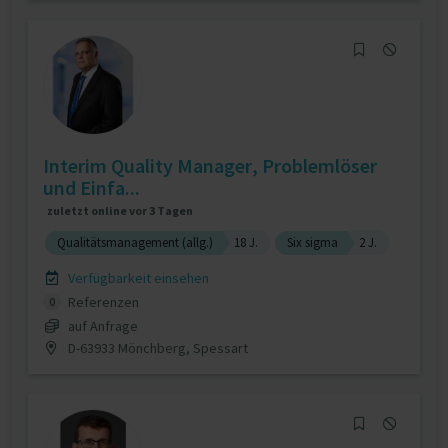
Interim Quality Manager, Problemlöser
und Einfa...
zuletzt online vor 3 Tagen
Qualitätsmanagement (allg.)
18 J.
Six sigma
2 J.
Verfügbarkeit einsehen
Referenzen
0
auf Anfrage
D-63933 Mönchberg, Spessart