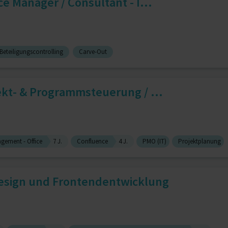
e Manager / Consultant - I...
Beteiligungscontrolling
Carve-Out
ekt- & Programmsteuerung / ...
ement - Office
7 J.
Confluence
4 J.
PMO (IT)
Projektplanung
Design und Frontendentwicklung