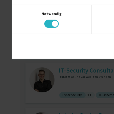
Bahntechnik
3 J.
Requiremen
Einwilligungsauswahl
Notwendig
Lösungswerkstatt f
zuletzt online vor wenigen Minuten
Bildungswesen und Training (Sonstige
IT-Security Consultan
zuletzt online vor wenigen Stunden
Cyber Security
3 J.
IT-Sicherhe