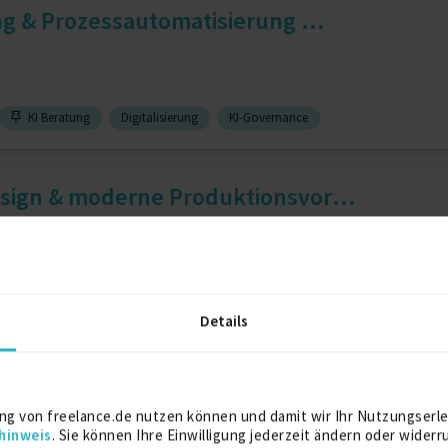
g & Prozessautomatisierung ...
KI Beratung
Digitalisierung
KI-Governance
sign & moderne Produktionsvor...
allg.)
11 J.
Rendering
11 J.
Rhinoceros 3d
11 J.
Details
Zulassungsingenieur
ng von freelance.de nutzen können und damit wir Ihr Nutzungserle
hinweis
. Sie können Ihre Einwilligung jederzeit ändern oder widerr