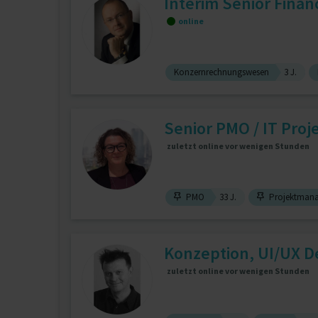
Interim Senior Financ
online
Konzernrechnungswesen
3 J.
Senior PMO / IT Proj
zuletzt online vor wenigen Stunden
PMO
33 J.
Projektmanag
Konzeption, UI/UX 
zuletzt online vor wenigen Stunden