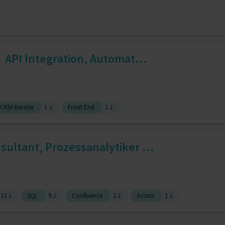
| API Integration, Automat...
CRM-Berater
1 J.
Front End
1 J.
sultant, Prozessanalytiker ...
13 J.
SQL
9 J.
Confluence
2 J.
Access
1 J.