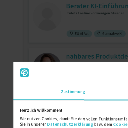
Berater KI-Einführun
zuletzt online vor wenigen Stunden
EU AI Act
Generative KI
nahbares Produktde
zuletzt online vor 10 Tagen
3D Modellierung
11 J.
Design (
Zustimmung
Elektroingenieur / 
Herzlich Willkommen!
zuletzt online vor wenigen Stunden
Wir nutzen Cookies, damit Sie den vollen Funktionsumfa
Sie in unserer
Datenschutzerklärung
bzw. dem
Cookie