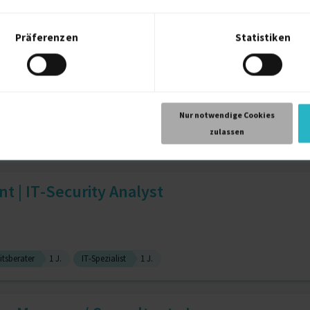
ts Management
3 J.
Präferenzen
Statistiken
ür komplexe Problemstellungen
Nur notwendige Cookies
zulassen
)
Datenanalyse
t | IT-Security Analyst
itsberater
1 J.
IT-Spezialist
1 J.