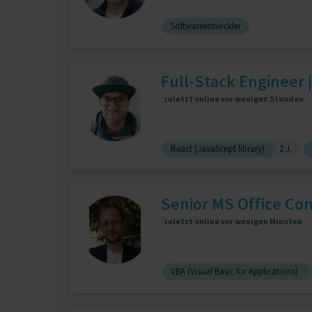
Softwareentwickler
Full-Stack Engineer 
zuletzt online vor wenigen Stunden
React (JavaScript library)
2 J.
Senior MS Office Con
zuletzt online vor wenigen Minuten
VBA (Visual Basic for Applications)