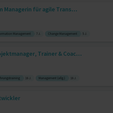
m Managerin für agile Trans...
formation Management
7 J.
Change Management
5 J.
jektmanager, Trainer & Coac...
hrungstraining
16 J.
Management (allg.)
16 J.
twickler