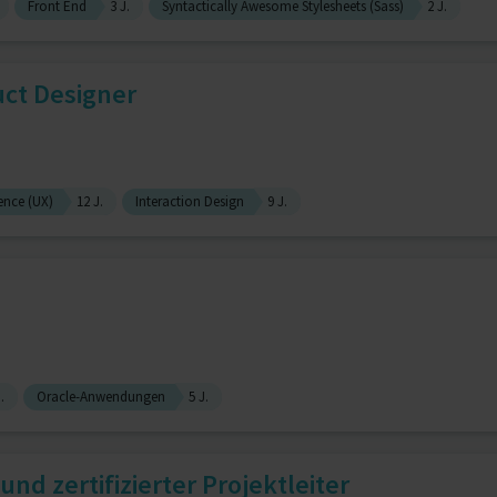
Front End
3 J.
Syntactically Awesome Stylesheets (Sass)
2 J.
uct Designer
ence (UX)
12 J.
Interaction Design
9 J.
I
.
Oracle-Anwendungen
5 J.
d zertifizierter Projektleiter