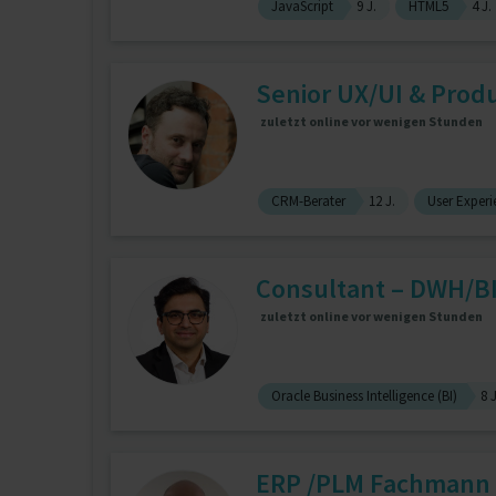
JavaScript
9 J.
HTML5
4 J.
Senior UX/UI & Prod
zuletzt online vor wenigen Stunden
CRM-Berater
12 J.
User Experi
Consultant – DWH/B
zuletzt online vor wenigen Stunden
Oracle Business Intelligence (BI)
8 J
ERP /PLM Fachmann un