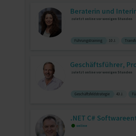
Beraterin und Interi
zuletzt online vor wenigen Stunden
Führungstraining
10 J.
Trans
Geschäftsführer, Pro
zuletzt online vor wenigen Stunden
Geschäftsfeldstrategie
43 J.
Fü
.NET C# Softwareen
online