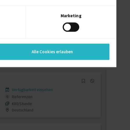
auf Anfrage
D-44379 Dortmund
Marketing
Verfügbarkeit einsehen
Referenzen
0
Alle Cookies erlauben
€90 - €105/Stunde
D-70794 Filderstadt
Verfügbarkeit einsehen
Referenzen
0
€80/Stunde
Deutschland