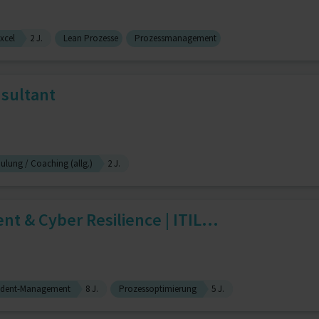
xcel
2 J.
Lean Prozesse
Prozessmanagement
sultant
ulung / Coaching (allg.)
2 J.
t & Cyber Resilience | ITIL...
ident-Management
8 J.
Prozessoptimierung
5 J.