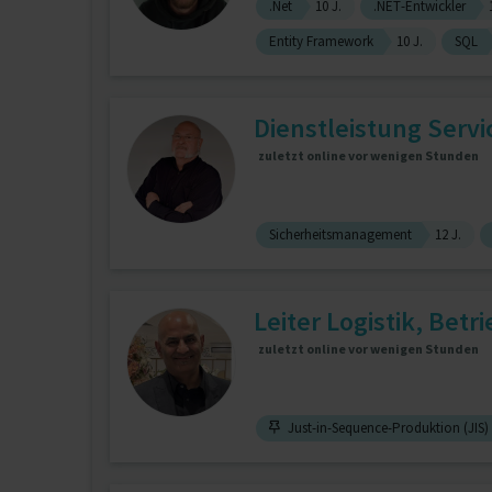
.Net
10 J.
.NET-Entwickler
Entity Framework
10 J.
SQL
Dienstleistung Servic
zuletzt online vor wenigen Stunden
Sicherheitsmanagement
12 J.
Leiter Logistik, Betr
zuletzt online vor wenigen Stunden
Just-in-Sequence-Produktion (JIS)