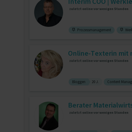
Interim COO | Werklei
zuletzt online vor wenigen Stunden
Prozessmanagement
Werk
Online-Texterin mit m
zuletzt online vor wenigen Stunden
Bloggen
20 J.
Content Mana
Berater Materialwirts
zuletzt online vor wenigen Stunden