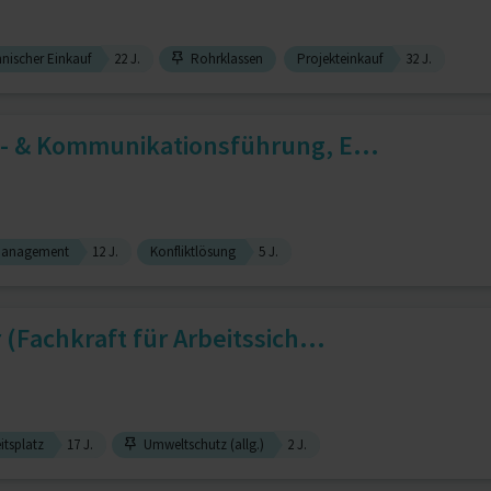
nischer Einkauf
22 J.
Rohrklassen
Projekteinkauf
32 J.
- & Kommunikationsführung, E...
management
12 J.
Konfliktlösung
5 J.
(Fachkraft für Arbeitssich...
itsplatz
17 J.
Umweltschutz (allg.)
2 J.