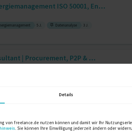
ergiemanagement ISO 50001, En...
nergiemanagement
5 J.
Datenanalyse
3 J.
ltant | Procurement, P2P & ...
Strategischer Einkauf
Operativer Einkauf
1 J.
Details
 Senior Full Stack Engineer
ng von freelance.de nutzen können und damit wir Ihr Nutzungserle
hinweis
. Sie können Ihre Einwilligung jederzeit ändern oder widerr
Symfony
3 J.
Typescript
3 J.
Frontend Entwickler
2 J.