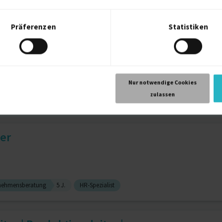
Präferenzen
Statistiken
Change & Process Management/O...
Nur notwendige Cookies
zulassen
lentwicklung
7 J.
er
nehmensberatung
5 J.
HR-Spezialist