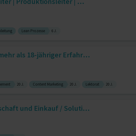
ter | Produktionsleiter | ...
leitung
Lean Prozesse
6 J.
ehr als 18-jähriger Erfahr...
gement
20 J.
Content Marketing
20 J.
Lektorat
20 J.
chaft und Einkauf / Soluti...