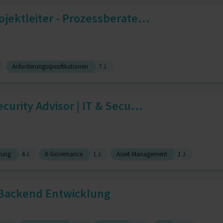
ojektleiter - Prozessberate...
Anforderungsspezifikationen
7 J.
curity Advisor | IT & Secu...
erung
4 J.
It-Governance
1 J.
Asset-Management
1 J.
 Backend Entwicklung