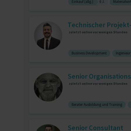
Einkauf (allg.)
6 J.
Materialwir
Technischer Projekt
zuletzt online vor wenigen Stunden
Business Development
Ingenieu
Senior Organisations
zuletzt online vor wenigen Stunden
Berater Ausbildung und Training
Senior Consultant