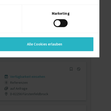
auf Anfrage
D-82275 Emmering, Kreis Fürstenfeldbruck
Marketing
Verfügbarkeit einsehen
Referenzen
5
Alle Cookies erlauben
auf Anfrage
Nordrhein-Westfalen Deutschland
Verfügbarkeit einsehen
Referenzen
0
auf Anfrage
D-82256 Fürstenfeldbruck