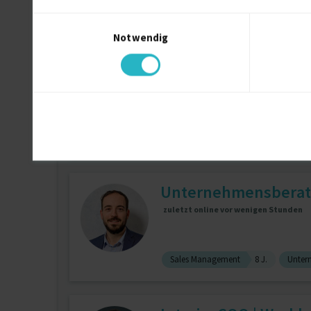
Backend
1 J.
JavaScript
Einwilligungsauswahl
Notwendig
Interim Managerin/
zuletzt online vor wenigen Stunden
Prozesscoaching
9 J.
Persona
Unternehmensberat
zuletzt online vor wenigen Stunden
Sales Management
8 J.
Unter