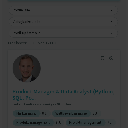
Profile: alle
Verfügbarkeit: alle
Profil-Update: alle
Freelancer:
61-80 von 121168
Product Manager & Data Analyst (Python,
SQL, Po...
zuletzt online vor wenigen Stunden
Marktanalyst
8 J.
Wettbewerbsanalyse
8 J.
Produktmanagement
8 J.
Projektmanagement
7 J.