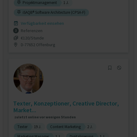
Projektmanagement
1 J.
iSAQB® Software Architecture (CPSA-F)
Verfügbarkeit einsehen
Referenzen
3
€120/Stunde
D-77652 Offenburg
Texter, Konzeptioner, Creative Director,
Market...
zuletzt online vor wenigen Stunden
Texter
19 J.
Content Marketing
2 J.
Marketing Manager
1 J.
Digitalisierung
1 J.