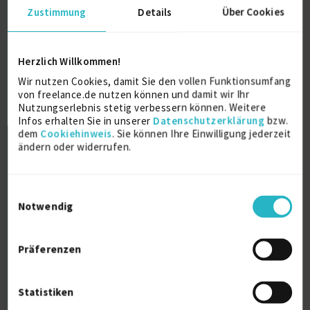
Zustimmung
Details
Über Cookies
Herzlich Willkommen!
Wir nutzen Cookies, damit Sie den vollen Funktionsumfang
von freelance.de nutzen können und damit wir Ihr
Cyber Security Architekt | CISO | Security
Nutzungserlebnis stetig verbessern können. Weitere
Engi...
Infos erhalten Sie in unserer
Datenschutzerklärung
bzw.
dem
Cookiehinweis
. Sie können Ihre Einwilligung jederzeit
zuletzt online vor wenigen Stunden
ändern oder widerrufen.
Cyber Security
4 J.
Projektmanagement (IT)
3 J.
Risikomanagement
2 J.
Einwilligungsauswahl
Verfügbarkeit einsehen
Notwendig
Referenzen
0
€110/Stunde
Präferenzen
D-64665 Alsbach-Hähnlein
Statistiken