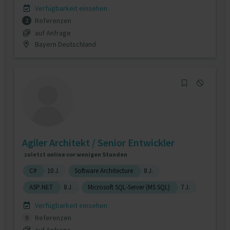
Verfügbarkeit einsehen
Referenzen
2
auf Anfrage
Bayern Deutschland
Agiler Architekt / Senior Entwickler
zuletzt online vor wenigen Stunden
C#
10 J.
Software Architecture
8 J.
ASP.NET
8 J.
Microsoft SQL-Server (MS SQL)
7 J.
Verfügbarkeit einsehen
Referenzen
0
auf Anfrage