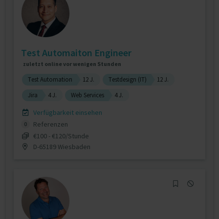
Test Automaiton Engineer
zuletzt online vor wenigen Stunden
Test Automation
12 J.
Testdesign (IT)
12 J.
Jira
4 J.
Web Services
4 J.
Verfügbarkeit einsehen
Referenzen
0
€100 - €120/Stunde
D-65189 Wiesbaden