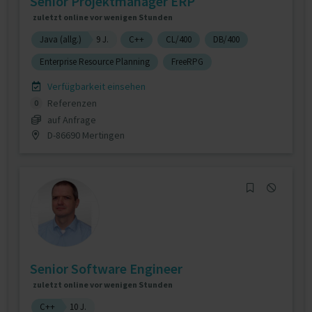
Senior Projektmanager ERP
zuletzt online vor wenigen Stunden
Java (allg.)
9 J.
C++
CL/400
DB/400
Enterprise Resource Planning
FreeRPG
Verfügbarkeit einsehen
Referenzen
0
auf Anfrage
D-86690 Mertingen
Senior Software Engineer
zuletzt online vor wenigen Stunden
C++
10 J.