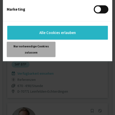
Marketing
SAP Senior Technical Consultant | SAP
Alle Cookies erlauben
BTP & CAP...
zuletzt online vor wenigen Stunden
Nur notwendige Cookies
SAP Applications
9 J.
Node.Js
6 J.
zulassen
SAP HANA
6 J.
JavaScript
5 J.
SAP BPM
SAP BTP
Verfügbarkeit einsehen
Referenzen
0
€70 - €90/Stunde
D-70771 Leinfelden-Echterdingen