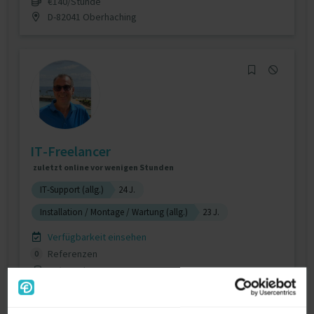
€140/Stunde
D-82041 Oberhaching
IT-Freelancer
zuletzt online vor wenigen Stunden
IT-Support (allg.)
24 J.
Installation / Montage / Wartung (allg.)
23 J.
Verfügbarkeit einsehen
Referenzen
0
€1/Stunde
Bayern Deutschland