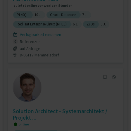
zuletzt online vor wenigen Stunden
PL/SQL
10 J.
Oracle Database
7 J.
Red Hat Enterprise Linux (RHEL)
6 J.
Z/Os
5 J.
Verfügbarkeit einsehen
Referenzen
0
auf Anfrage
D-96117 Memmelsdorf
Solution Architect - Systemarchitekt /
Projekt ...
online