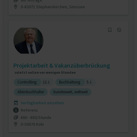
D-83071 Stephanskirchen, Simssee
Projektarbeit & Vakanzüberbrückung
zuletzt online vor wenigen Stunden
Controlling
12 J.
Buchhaltung
5 J.
Alleinbuchhalter
bundesweit, weltweit
Verfügbarkeit einsehen
Referenz
1
€60 - €80/Stunde
D-50676 Köln