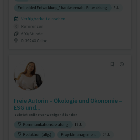
Embedded Entwicklung / hardwarenahe Entwicklung
8 J.
Verfügbarkeit einsehen
Referenzen
0
€90/Stunde
D-39240 Calbe
Freie Autorin – Ökologie und Ökonomie –
ESG und...
zuletzt online vor wenigen Stunden
Kommunikationsberatung
17 J.
Redaktion (allg.)
Projektmanagement
24 J.