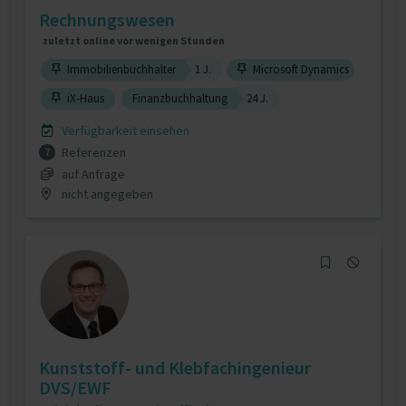
Rechnungswesen
zuletzt online vor wenigen Stunden
Immobilienbuchhalter
1 J.
Microsoft Dynamics
iX-Haus
Finanzbuchhaltung
24 J.
Verfügbarkeit einsehen
Referenzen
7
auf Anfrage
nicht angegeben
Kunststoff- und Klebfachingenieur
DVS/EWF