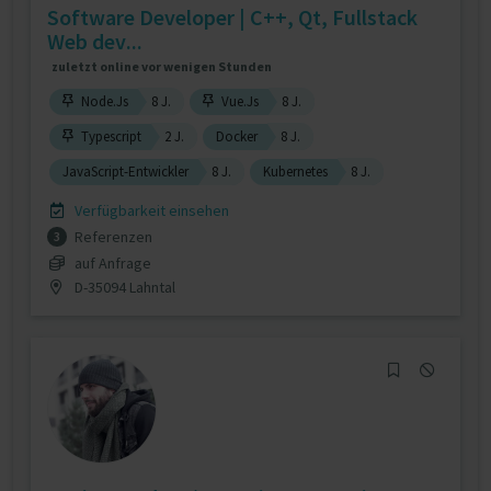
Software Developer | C++, Qt, Fullstack
Web dev...
zuletzt online vor wenigen Stunden
Node.Js
8 J.
Vue.Js
8 J.
Typescript
2 J.
Docker
8 J.
JavaScript-Entwickler
8 J.
Kubernetes
8 J.
Verfügbarkeit einsehen
Referenzen
3
auf Anfrage
D-35094 Lahntal