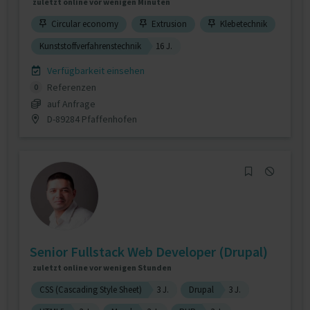
zuletzt online vor wenigen Minuten
Circular economy
Extrusion
Klebetechnik
Kunststoffverfahrenstechnik
16 J.
Verfügbarkeit einsehen
Referenzen
0
auf Anfrage
D-89284 Pfaffenhofen
Senior Fullstack Web Developer (Drupal)
zuletzt online vor wenigen Stunden
CSS (Cascading Style Sheet)
3 J.
Drupal
3 J.