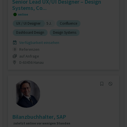
Senior Lead UX/UI Designer – Design
Systems, Co...
online
UX / UI Designer
5 J.
Confluence
Dashboard Design
Design Systems
Verfügbarkeit einsehen
Referenzen
0
auf Anfrage
D-63456 Hanau
Bilanzbuchhalter, SAP
zuletzt online vor wenigen Stunden