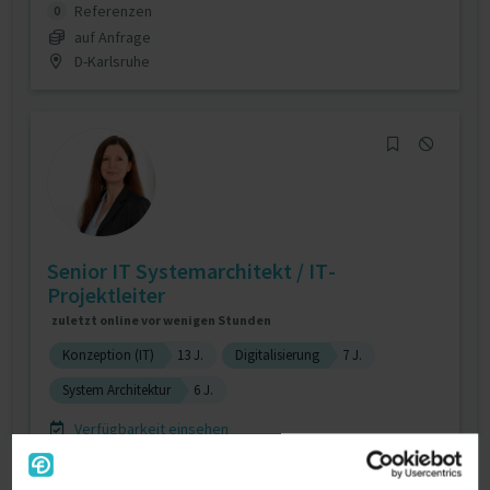
Referenzen
0
auf Anfrage
D-Karlsruhe
Senior IT Systemarchitekt / IT-
Projektleiter
zuletzt online vor wenigen Stunden
Konzeption (IT)
13 J.
Digitalisierung
7 J.
System Architektur
6 J.
Verfügbarkeit einsehen
Referenzen
0
auf Anfrage