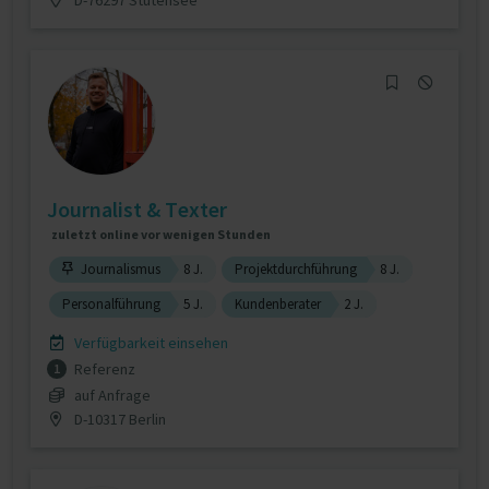
Journalist & Texter
zuletzt online vor wenigen Stunden
Journalismus
8 J.
Projektdurchführung
8 J.
Personalführung
5 J.
Kundenberater
2 J.
Verfügbarkeit einsehen
Referenz
1
auf Anfrage
D-10317 Berlin