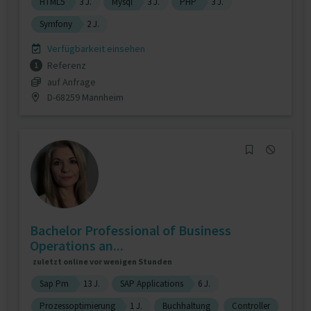
HTML5
3 J.
Mysql
3 J.
PHP
3 J.
Symfony
2 J.
Verfügbarkeit einsehen
Referenz
1
auf Anfrage
D-68259 Mannheim
Bachelor Professional of Business
Operations an...
zuletzt online vor wenigen Stunden
Sap Pm
13 J.
SAP Applications
6 J.
Prozessoptimierung
1 J.
Buchhaltung
Controller