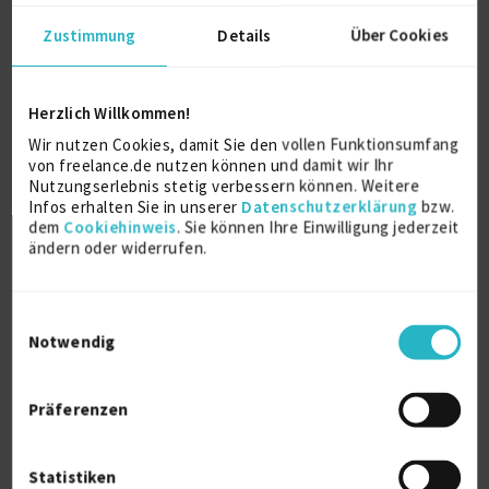
D-78664 Eschbronn
Zustimmung
Details
Über Cookies
Herzlich Willkommen!
Wir nutzen Cookies, damit Sie den vollen Funktionsumfang
von freelance.de nutzen können und damit wir Ihr
Nutzungserlebnis stetig verbessern können. Weitere
Infos erhalten Sie in unserer
Datenschutzerklärung
bzw.
Selbstständiger Berater für
dem
Cookiehinweis
. Sie können Ihre Einwilligung jederzeit
Digitalisierung & A...
ändern oder widerrufen.
zuletzt online vor wenigen Stunden
Agile Coach
19 J.
MIFID
18 J.
Einwilligungsauswahl
Notwendig
Portfolio-Optimierung
17 J.
Handel
15 J.
Projektmanagement
15 J.
Jira
5 J.
Präferenzen
Verfügbarkeit einsehen
Referenzen
0
€120/Stunde
Statistiken