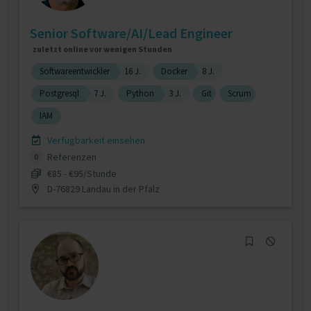
Senior Software/AI/Lead Engineer
zuletzt online vor wenigen Stunden
Softwareentwickler
16 J.
Docker
8 J.
Postgresql
7 J.
Python
3 J.
Git
Scrum
IAM
Verfügbarkeit einsehen
Referenzen
0
€85 - €95/Stunde
D-76829 Landau in der Pfalz