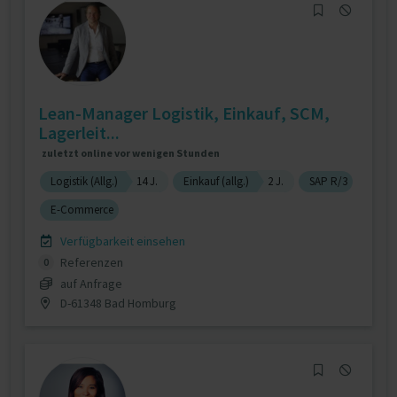
Lean-Manager Logistik, Einkauf, SCM,
Lagerleit...
zuletzt online vor wenigen Stunden
Logistik (Allg.)
14 J.
Einkauf (allg.)
2 J.
SAP R/3
E-Commerce
Verfügbarkeit einsehen
Referenzen
0
auf Anfrage
D-61348 Bad Homburg