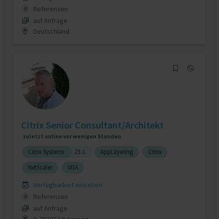
Referenzen
0
auf Anfrage
Deutschland
Citrix Senior Consultant/Architekt
zuletzt online vor wenigen Stunden
Citrix Systems
23 J.
AppLayering
Citrix
NetScaler
VDA
Verfügbarkeit einsehen
Referenzen
0
auf Anfrage
D-76297 Stutensee