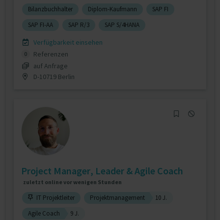
Bilanzbuchhalter
Diplom-Kaufmann
SAP FI
SAP FI-AA
SAP R/3
SAP S/4HANA
Verfügbarkeit einsehen
Referenzen
0
auf Anfrage
D-10719 Berlin
Project Manager, Leader & Agile Coach
zuletzt online vor wenigen Stunden
IT Projektleiter
Projektmanagement
10 J.
Agile Coach
9 J.