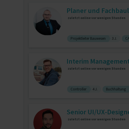
Planer und Fachbaul
zuletzt online vor wenigen Stunden
Projektleiter Bauwesen
3 J.
CA
Interim Management 
zuletzt online vor wenigen Stunden
Controller
4 J.
Buchhaltung
Senior UI/UX-Design
zuletzt online vor wenigen Stunden