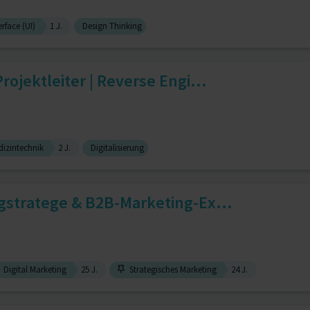
erface (UI)
1 J.
Design Thinking
ojektleiter | Reverse Engi...
dizintechnik
2 J.
Digitalisierung
gstratege & B2B-Marketing-Ex...
Digital Marketing
25 J.
Strategisches Marketing
24 J.