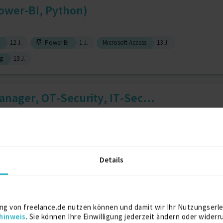
Power-BI, Python)
12 J.
Power Bi
1 J.
Microsoft Access
13 J.
g
13 J.
anager, OT-Security, IT-Sec...
ity Professional (CISSP)
5 J.
Details
nt
ng von freelance.de nutzen können und damit wir Ihr Nutzungserle
hinweis
. Sie können Ihre Einwilligung jederzeit ändern oder widerr