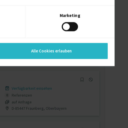
auf Anfrage
D-86666 Burgheim, Oberbayern
Marketing
Verfügbarkeit einsehen
Referenzen
2
Alle Cookies erlauben
auf Anfrage
Bayern Deutschland
Verfügbarkeit einsehen
Referenzen
0
auf Anfrage
D-85447 Fraunberg, Oberbayern