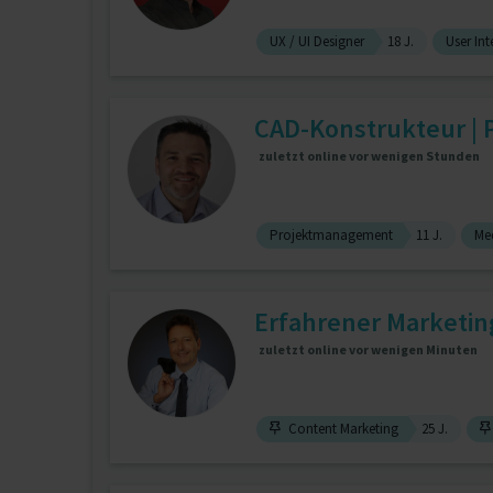
UX / UI Designer
18 J.
User Int
CAD-Konstrukteur | Pr
zuletzt online vor wenigen Stunden
Projektmanagement
11 J.
Me
Erfahrener Marketin
zuletzt online vor wenigen Minuten
Content Marketing
25 J.