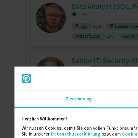
Data Analyst (SQL, 
online
SQL
16 J.
Datenanalyse
Microsoft Excel
13 J.
Reportin
Senior IT-Security-M
online
Certified Information Systems Secur
Zustimmung
Freelance Accounta
Herzlich Willkommen!
zuletzt online vor wenigen Stunden
Wir nutzen Cookies, damit Sie den vollen Funktionsumfa
Sie in unserer
Datenschutzerklärung
bzw. dem
Cookie