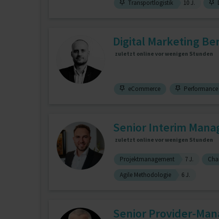
Transportlogistik
10 J.
D
Digital Marketing Be
zuletzt online vor wenigen Stunden
eCommerce
Performance 
Senior Interim Manag
zuletzt online vor wenigen Stunden
Projektmanagement
7 J.
Cha
Agile Methodologie
6 J.
Senior Provider-Mana