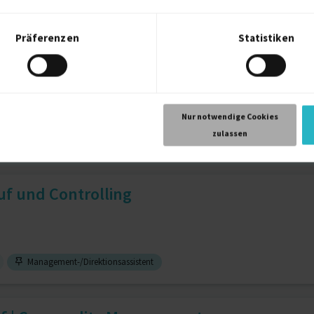
2 J.
DATEV
1 J.
Finanzbuchhaltung
1 J.
ABAB
Präferenzen
Statistiken
ata Analyst (Python, SQL, Po...
sanalyse
8 J.
Produktmanagement
8 J.
Nur notwendige Cookies
zulassen
uf und Controlling
Management-/Direktionsassistent