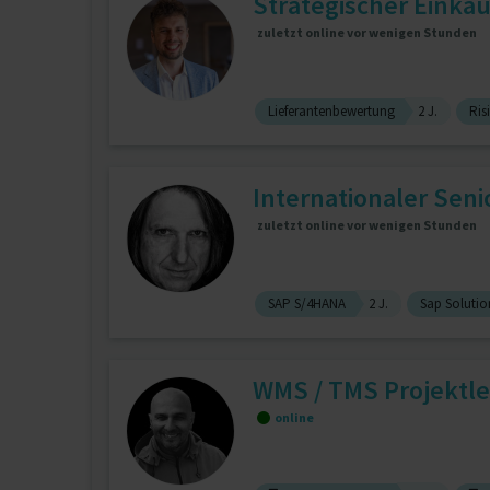
Strategischer Eink
zuletzt online vor wenigen Stunden
Lieferantenbewertung
2 J.
Ri
Internationaler Seni
zuletzt online vor wenigen Stunden
SAP S/4HANA
2 J.
Sap Soluti
WMS / TMS Projektle
online