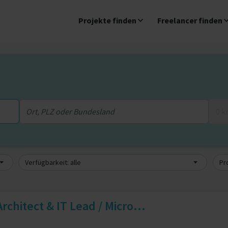
Projekte finden
Freelancer finden
0 
Verfügbarkeit: alle
Pro
rchitect & IT Lead / Micro...