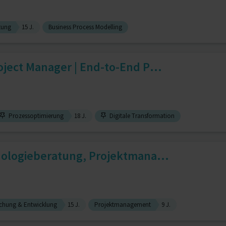
atung
15 J.
Business Process Modelling
ject Manager | End-to-End P...
Prozessoptimierung
18 J.
Digitale Transformation
nologieberatung, Projektmana...
chung & Entwicklung
15 J.
Projektmanagement
9 J.