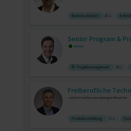
Business Analysis
15 J.
It-Ber
Senior Program & Pro
online
Projektmanagement
18 J.
Freiberufliche Tech
zuletzt online vor wenigen Minuten
Produktionsleitung
17 J.
Fors