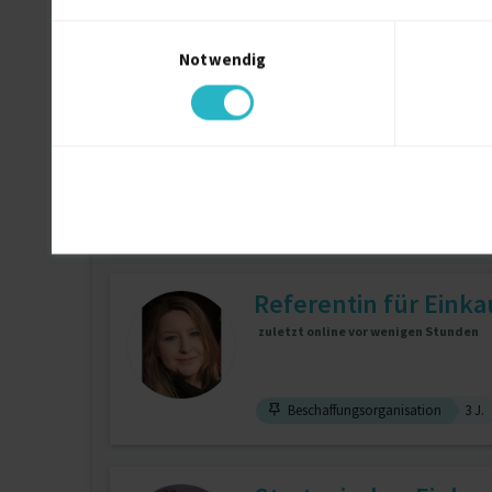
Microsoft Excel
6 J.
SAP R/3
Einwilligungsauswahl
Notwendig
Product Manager & D
zuletzt online vor wenigen Stunden
Marktanalyst
8 J.
Wettbewerb
Projektmanagement
7 J.
Referentin für Einka
zuletzt online vor wenigen Stunden
Beschaffungsorganisation
3 J.