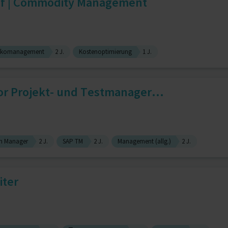
auf | Commodity Management
sikomanagement
2 J.
Kostenoptimierung
1 J.
or Projekt- und Testmanager...
on Manager
2 J.
SAP TM
2 J.
Management (allg.)
2 J.
iter