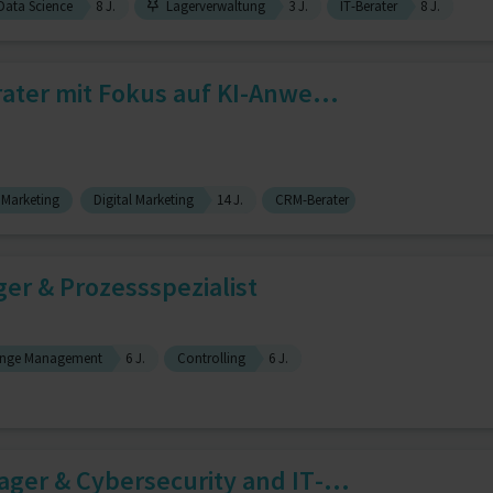
ata Science
8 J.
Lagerverwaltung
3 J.
IT-Berater
8 J.
rater mit Fokus auf KI-Anwe...
Marketing
Digital Marketing
14 J.
CRM-Berater
er & Prozessspezialist
nge Management
6 J.
Controlling
6 J.
ger & Cybersecurity and IT-...