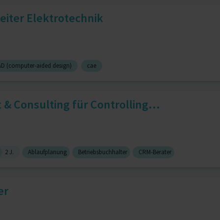
eiter Elektrotechnik
D (computer-aided design)
cae
& Consulting für Controlling...
2 J.
Ablaufplanung
Betriebsbuchhalter
CRM-Berater
er