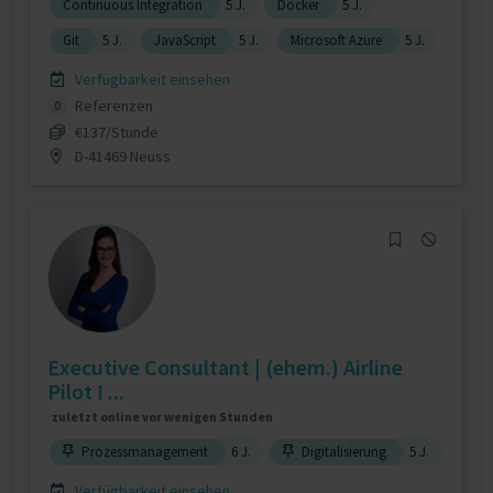
Continuous Integration
5 J.
Docker
5 J.
Git
5 J.
JavaScript
5 J.
Microsoft Azure
5 J.
Verfügbarkeit einsehen
Referenzen
0
€137/Stunde
D-41469 Neuss
Executive Consultant | (ehem.) Airline
Pilot I ...
zuletzt online vor wenigen Stunden
Prozessmanagement
6 J.
Digitalisierung
5 J.
Verfügbarkeit einsehen