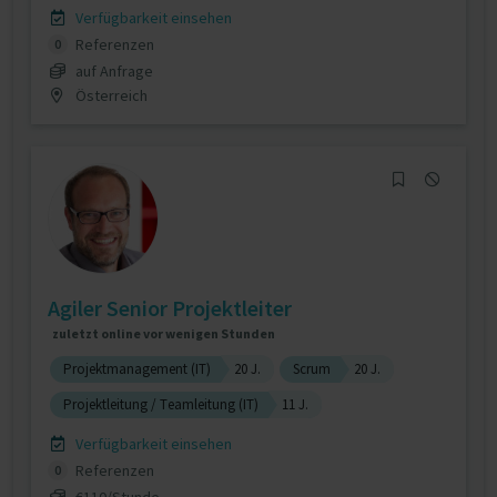
Verfügbarkeit einsehen
Referenzen
0
auf Anfrage
Österreich
Agiler Senior Projektleiter
zuletzt online vor wenigen Stunden
Projektmanagement (IT)
20 J.
Scrum
20 J.
Projektleitung / Teamleitung (IT)
11 J.
Verfügbarkeit einsehen
Referenzen
0
€110/Stunde