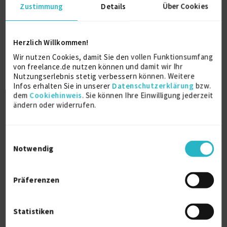
D-86316 Friedberg, Bayern
Zustimmung
Details
Über Cookies
Herzlich Willkommen!
Wir nutzen Cookies, damit Sie den vollen Funktionsumfang
von freelance.de nutzen können und damit wir Ihr
Nutzungserlebnis stetig verbessern können. Weitere
Infos erhalten Sie in unserer
Datenschutzerklärung
bzw.
dem
Cookiehinweis
. Sie können Ihre Einwilligung jederzeit
IT-Consulting OSCP/OSCE (Middleware,
ändern oder widerrufen.
Build- Con...
zuletzt online vor wenigen Stunden
Einwilligungsauswahl
Licensed Penetration Tester (LPT)
3 J.
Notwendig
Verfügbarkeit einsehen
Referenz
1
Präferenzen
auf Anfrage
Deutschland
Statistiken