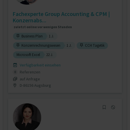
Fachexperte Group Accounting & CPM |
Konzernabs...
zuletzt online vor wenigen Stunden
Business Plan
1 J.
Konzernrechnungswesen
1 J.
CCH Tagetik
Microsoft Excel
22 J.
Verfügbarkeit einsehen
Referenzen
0
auf Anfrage
D-86156 Augsburg