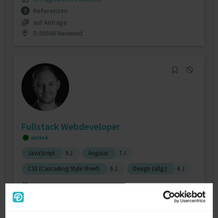
Referenzen
3
auf Anfrage
D-56566 Neuwied
Fullstack Webdeveloper
online
JavaScript
9 J.
Angular
7 J.
CSS (Cascading Style Sheet)
6 J.
Design (allg.)
6 J.
Verfügbarkeit einsehen
Referenzen
0
auf Anfrage