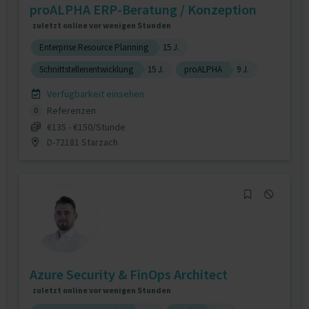
proALPHA ERP-Beratung / Konzeption
zuletzt online vor wenigen Stunden
Enterprise Resource Planning
15 J.
Schnittstellenentwicklung
15 J.
proALPHA
9 J.
Verfügbarkeit einsehen
Referenzen
0
€135 - €150/Stunde
D-72181 Starzach
Azure Security & FinOps Architect
zuletzt online vor wenigen Stunden