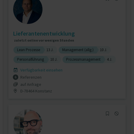
Lieferantenentwicklung
zuletzt online vor wenigen Stunden
Lean Prozesse
13 J.
Management (allg.)
10 J.
Personalführung
10 J.
Prozessmanagement
4 J.
Verfügbarkeit einsehen
Referenzen
6
auf Anfrage
D-78464 Konstanz