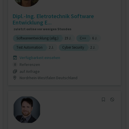
Dipl.-Ing. Eletrotechnik Software
Entwicklung E...
zuletzt online vor wenigen Stunden
Softwareentwicklung (allg.)
19 J.
C++
6 J.
Test Automation
2 J.
Cyber Security
2 J.
Verfügbarkeit einsehen
Referenzen
0
auf Anfrage
Nordrhein-Westfalen Deutschland