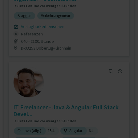
zuletzt online vor wenigen Stunden
Bloggen
Verkehrsingenieur
Verfügbarkeit einsehen
Referenzen
0
€40 - €100/Stunde
D-03253 Doberlug-Kirchhain
IT Freelancer - Java & Angular Full Stack
Devel...
zuletzt online vor wenigen Stunden
Java (allg.)
15 J.
Angular
6 J.