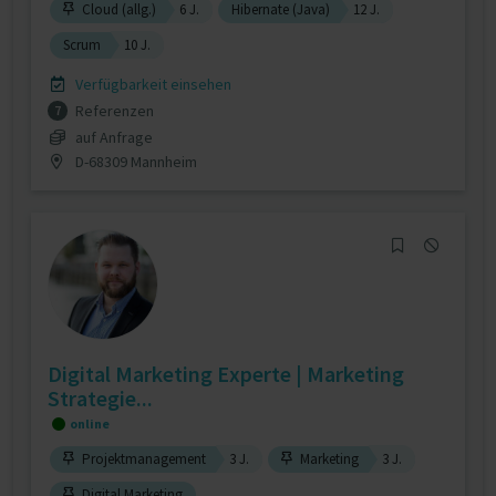
Cloud (allg.)
6 J.
Hibernate (Java)
12 J.
Scrum
10 J.
Verfügbarkeit einsehen
Referenzen
7
auf Anfrage
D-68309 Mannheim
Digital Marketing Experte | Marketing
Strategie...
online
Projektmanagement
3 J.
Marketing
3 J.
Digital Marketing