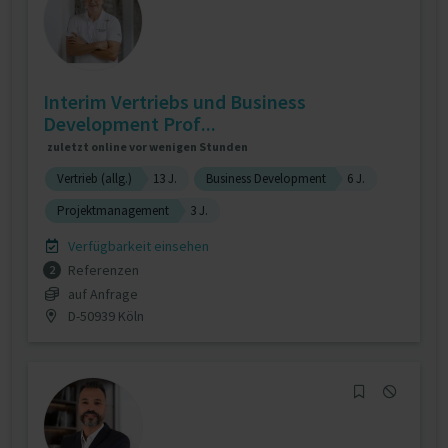
Interim Vertriebs und Business
Development Prof...
zuletzt online vor wenigen Stunden
Vertrieb (allg.)
13 J.
Business Development
6 J.
Projektmanagement
3 J.
Verfügbarkeit einsehen
Referenzen
2
auf Anfrage
D-50939 Köln