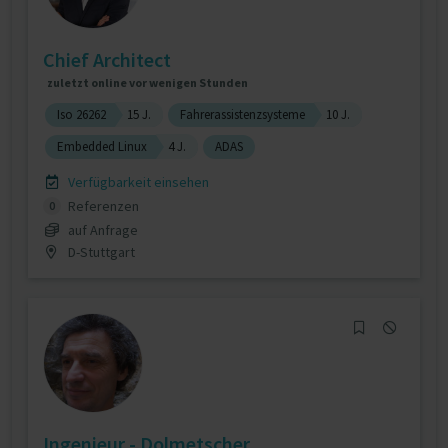
Chief Architect
zuletzt online vor wenigen Stunden
Iso 26262
15 J.
Fahrerassistenzsysteme
10 J.
Embedded Linux
4 J.
ADAS
Verfügbarkeit einsehen
Referenzen
0
auf Anfrage
D-Stuttgart
Ingenieur - Dolmetscher