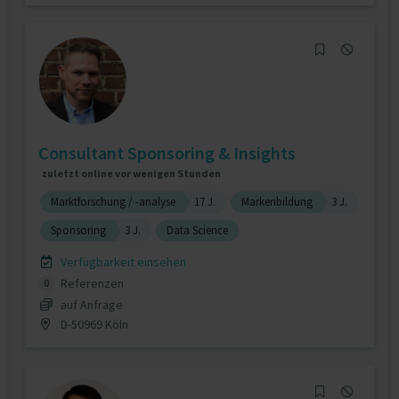
Consultant Sponsoring & Insights
zuletzt online vor wenigen Stunden
Marktforschung / -analyse
17 J.
Markenbildung
3 J.
Sponsoring
3 J.
Data Science
Verfügbarkeit einsehen
Referenzen
0
auf Anfrage
D-50969 Köln