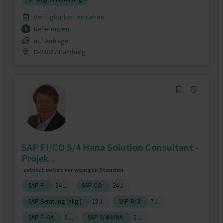
Verfügbarkeit einsehen
Referenzen
8
auf Anfrage
D-22087 Hamburg
SAP FI/CO S/4 Hana Solution Consultant -
Projek...
zuletzt online vor wenigen Stunden
SAP FI
24 J.
SAP CO
24 J.
SAP Beratung (allg.)
19 J.
SAP R/3
7 J.
SAP FI-AA
5 J.
SAP S/4HANA
2 J.