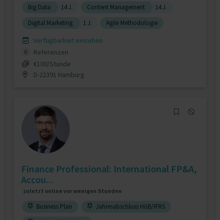
Big Data
14 J.
Content Management
14 J.
Digital Marketing
1 J.
Agile Methodologie
Verfügbarkeit einsehen
Referenzen
0
€100/Stunde
D-22391 Hamburg
Finance Professional: International FP&A,
Accou...
zuletzt online vor wenigen Stunden
Business Plan
Jahresabschluss HGB/IFRS