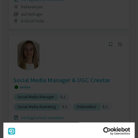
Referenzen
0
auf Anfrage
D-51107 Köln
Social Media Manager & UGC Creator
online
Social Media Manager
5 J.
Social Media Marketing
5 J.
Videoeditor
5 J.
Verfügbarkeit einsehen
Referenzen
0
auf Anfrage