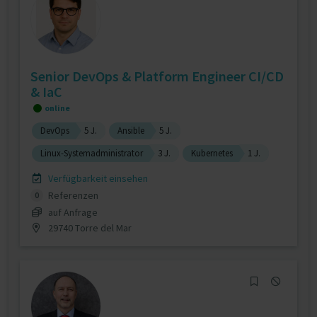
Senior DevOps & Platform Engineer CI/CD
& IaC
online
DevOps
5 J.
Ansible
5 J.
Linux-Systemadministrator
3 J.
Kubernetes
1 J.
Verfügbarkeit einsehen
Referenzen
0
auf Anfrage
29740 Torre del Mar