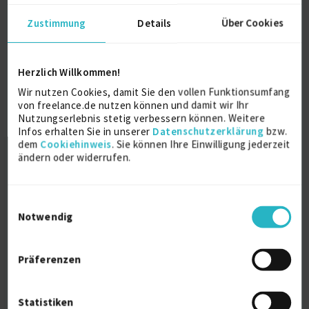
D-24119 Kronshagen
Zustimmung
Details
Über Cookies
Herzlich Willkommen!
Wir nutzen Cookies, damit Sie den vollen Funktionsumfang
von freelance.de nutzen können und damit wir Ihr
Nutzungserlebnis stetig verbessern können. Weitere
Infos erhalten Sie in unserer
Datenschutzerklärung
bzw.
Interim Technischer Leiter | Technische
dem
Cookiehinweis
. Sie können Ihre Einwilligung jederzeit
Gesamtv...
ändern oder widerrufen.
zuletzt online vor wenigen Stunden
Leiter Forschung und Entwicklung
3 J.
Einwilligungsauswahl
Digitalisierung und KI Manager
Notwendig
Verfügbarkeit einsehen
Referenzen
0
Präferenzen
auf Anfrage
D-73460 Hüttlingen (Württemberg)
Statistiken