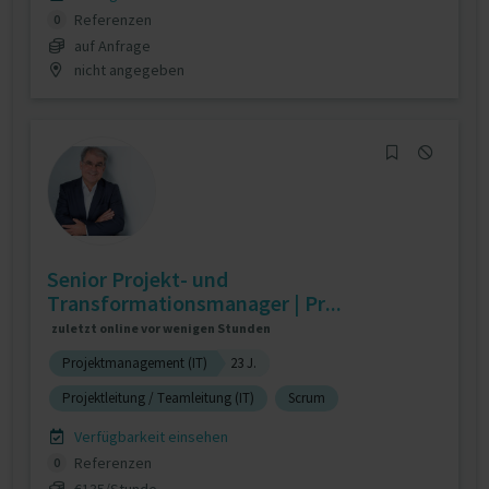
Referenzen
0
auf Anfrage
nicht angegeben
Senior Projekt- und
Transformationsmanager | Pr...
zuletzt online vor wenigen Stunden
Projektmanagement (IT)
23 J.
Projektleitung / Teamleitung (IT)
Scrum
Verfügbarkeit einsehen
Referenzen
0
€135/Stunde