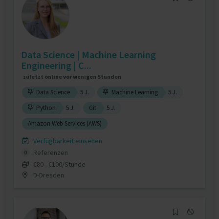
Data Science | Machine Learning
Engineering | C...
zuletzt online vor wenigen Stunden
Data Science
5 J.
Machine Learning
5 J.
Python
5 J.
Git
5 J.
Amazon Web Services (AWS)
Verfügbarkeit einsehen
Referenzen
0
€80 - €100/Stunde
D-Dresden