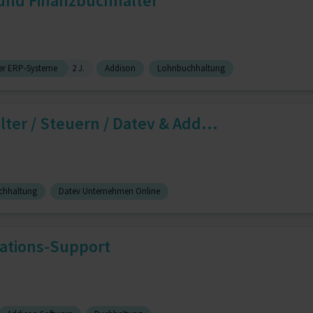
und Finanzbuchhalter
er ERP-Systeme
2 J.
Addison
Lohnbuchhaltung
ter / Steuern / Datev & Add...
chhaltung
Datev Unternehmen Online
sations-Support