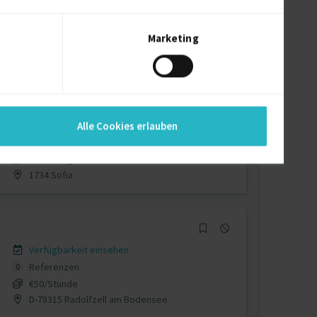
Verfügbarkeit einsehen
Referenzen
0
auf Anfrage
Marketing
Niedersachsen Deutschland
Verfügbarkeit einsehen
Alle Cookies erlauben
Referenzen
0
auf Anfrage
1734 Sofia
Verfügbarkeit einsehen
Referenzen
0
€50/Stunde
D-78315 Radolfzell am Bodensee