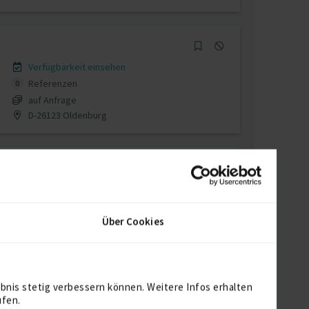
Verfügbarkeit einsehen
Referenzen
0
auf Anfrage
D-26123 Oldenburg
Verfügbarkeit einsehen
Referenzen
0
Über Cookies
€95 - €105/Stunde
D-35690 Dillenburg
bnis stetig verbessern können. Weitere Infos erhalten
ufen.