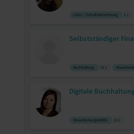
Lohn- / Gehaltsabrechnung
1 J.
Selbstständiger Fin
Buchhaltung
15 J.
Steuerbera
Digitale Buchhaltun
Steuerfachangestellte
13 J.