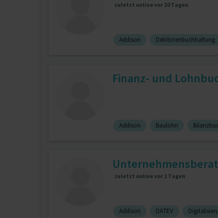
zuletzt online vor 10 Tagen
Addison
Debitorenbuchhaltung
Finanz- und Lohnbuch
Addison
Baulohn
Bilanzbu
Unternehmensberat
zuletzt online vor 1 Tagen
Addison
DATEV
Digitalisie