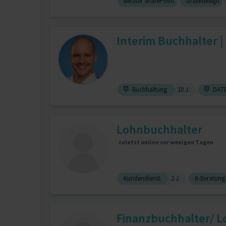
Berater SharePoint
Grafikdesign
Interim Buchhalter |
Buchhaltung
10 J.
DAT
Lohnbuchhalter
zuletzt online vor wenigen Tagen
Kundendienst
2 J.
It-Beratung
Finanzbuchhalter/ 