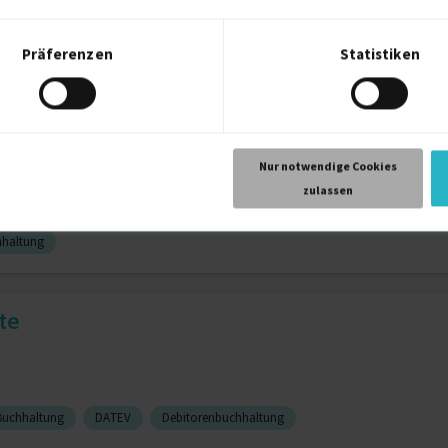
Präferenzen
Statistiken
 / Gehaltsabrechnung
6 J.
Organisationsentwicklung
Nur notwendige Cookies
zulassen
hhaltung
te
Buchhaltung
DATEV
Debitorenbuchhaltung