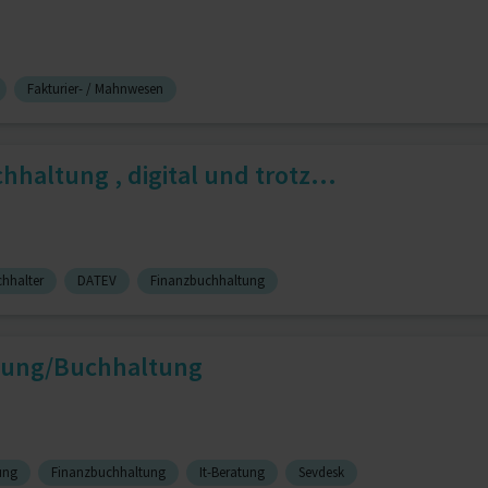
Fakturier- / Mahnwesen
haltung , digital und trotz...
chhalter
DATEV
Finanzbuchhaltung
ung/Buchhaltung
rung
Finanzbuchhaltung
It-Beratung
Sevdesk