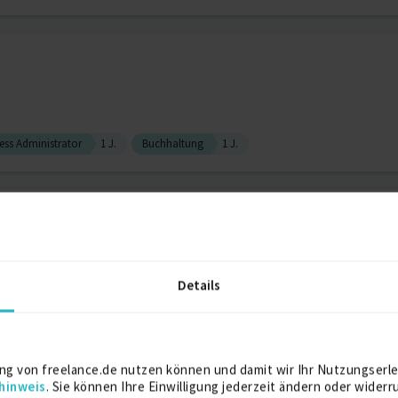
ess Administrator
1 J.
Buchhaltung
1 J.
ent & Lohnbuchhalterin
Details
Loga3
Lohn- / Gehaltsabrechnung
chhaltung Administration PMO
ng von freelance.de nutzen können und damit wir Ihr Nutzungserle
hinweis
. Sie können Ihre Einwilligung jederzeit ändern oder widerr