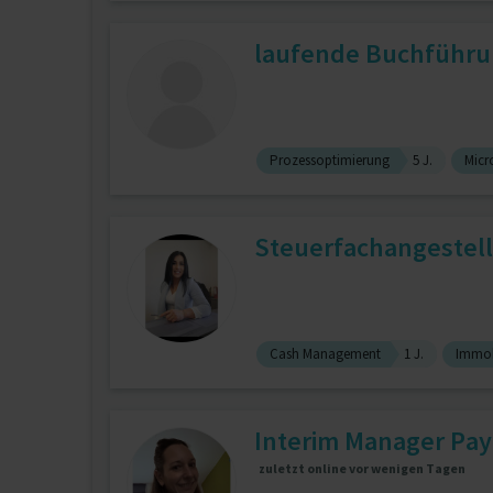
laufende Buchführun
Prozessoptimierung
5 J.
Micro
Steuerfachangestell
Cash Management
1 J.
Immobi
Interim Manager Payr
zuletzt online vor wenigen Tagen