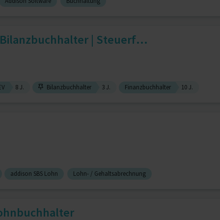
Addison Software
Buchhaltung
 Bilanzbuchhalter | Steuerf...
EV
8 J.
Bilanzbuchhalter
3 J.
Finanzbuchhalter
10 J.
addison SBS Lohn
Lohn- / Gehaltsabrechnung
Lohnbuchhalter