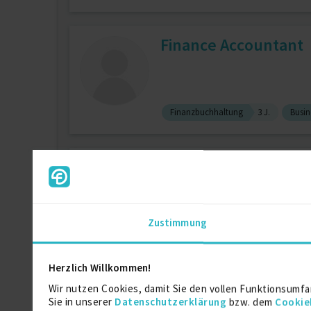
Finance Accountant
Finanzbuchhaltung
3 J.
Busin
Interim HR Managem
online
Zustimmung
Projektmanagement
4 J.
Herzlich Willkommen!
Acccountant Lohnbu
Wir nutzen Cookies, damit Sie den vollen Funktionsumfa
Sie in unserer
Datenschutzerklärung
bzw. dem
Cookie
zuletzt online vor wenigen Tagen