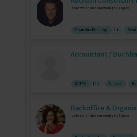
Addison Consultant 
zuletzt online vor wenigen Tagen
Finanzbuchhaltung
2 J.
Berat
Accountant / Buchhal
DATEV
11 J.
Bilanzen
Bu
Backoffice & Organi
zuletzt online vor wenigen Tagen