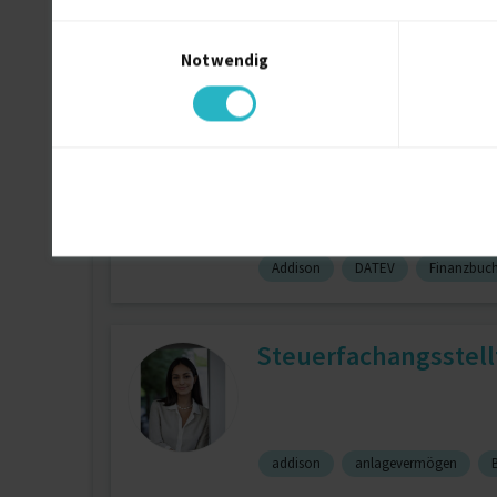
Einwilligungsauswahl
Notwendig
Buchhaltung
6 J.
Lohn-
Externer Buchhalter
Addison
DATEV
Finanzbuc
Steuerfachangsstell
addison
anlagevermögen