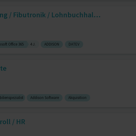
g / Fibutronik / Lohnbuchhal...
soft Office 365
4 J.
ADDISON
DATEV
te
lienspezialist
Addison Software
Akquisition
oll / HR