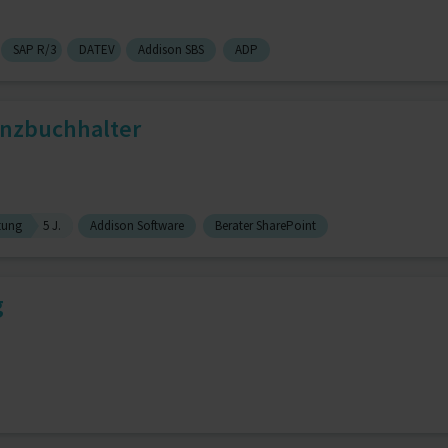
SAP R/3
DATEV
Addison SBS
ADP
anzbuchhalter
tung
5 J.
Addison Software
Berater SharePoint
g