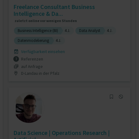
Freelance Consultant Business
Intelligence & Da...
zuletzt online vor wenigen Stunden
Business Intelligence (BI)
4 J.
Data Analyst
4 J.
Datenmodelierung
4 J.
Verfügbarkeit einsehen
Referenzen
7
auf Anfrage
D-Landau in der Pfalz
Data Science | Operations Research |