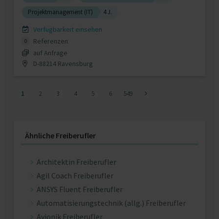
Projektmanagement (IT)
4 J.
Verfügbarkeit einsehen
Referenzen
0
auf Anfrage
D-88214 Ravensburg
1
2
3
4
5
6
549
Ähnliche Freiberufler
Architektin Freiberufler
Agil Coach Freiberufler
ANSYS Fluent Freiberufler
Automatisierungstechnik (allg.) Freiberufler
Avionik Freiberufler