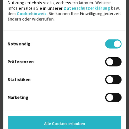
Microsoft SQL-Server (MS SQL)
18 J.
Nutzungserlebnis stetig verbessern können. Weitere
Infos erhalten Sie in unserer
Datenschutzerklärung
bzw.
Business Intelligence (BI)
9 J.
dem
Cookiehinweis
. Sie können Ihre Einwilligung jederzeit
ändern oder widerrufen.
Verfügbarkeit einsehen
Referenzen
0
auf Anfrage
Einwilligungsauswahl
D-Hannover
Notwendig
Präferenzen
Statistiken
Beratung und Implementierung von
Marketing
Business Intel...
Benutzerverwaltung
6 J.
Alle Cookies erlauben
Datenbankentwicklung
6 J.