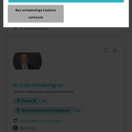
Verfügbarkeit einsehen
Nur notwendige Cookies
Referenzen
0
zulassen
€79 - €190/Stunde
D-44789 Bochum
BI-Solutiondesigner
zuletzt online vor wenigen Stunden
Power Bi
4 J.
Microsoft Business Intelligence
3 J.
Verfügbarkeit einsehen
Referenz
1