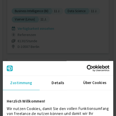
Business Intelligence (BI)
11 J.
Data Science
11 J.
Vserver (Linux)
11 J.
Verfügbarkeit einsehen
Referenzen
0
€130/Stunde
D-10587 Berlin
Zustimmung
Details
Über Cookies
Senior Softwareentwickler | Datenbank-
Herzlich Willkommen!
Experte |...
zuletzt online vor wenigen Tagen
Wir nutzen Cookies, damit Sie den vollen Funktionsumfang
von freelance.de nutzen können und damit wir Ihr