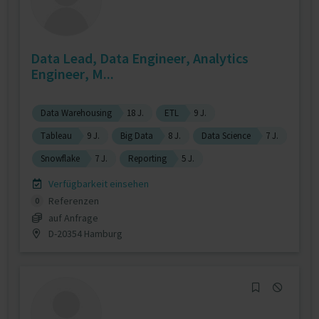
Data Lead, Data Engineer, Analytics
Engineer, M...
Data Warehousing
18 J.
ETL
9 J.
Tableau
9 J.
Big Data
8 J.
Data Science
7 J.
Snowflake
7 J.
Reporting
5 J.
Verfügbarkeit einsehen
Referenzen
0
auf Anfrage
D-20354 Hamburg