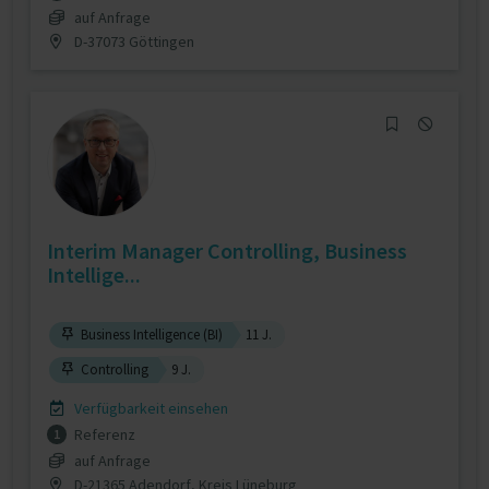
auf Anfrage
D-37073 Göttingen
Interim Manager Controlling, Business
Intellige...
Business Intelligence (BI)
11 J.
Controlling
9 J.
Verfügbarkeit einsehen
Referenz
1
auf Anfrage
D-21365 Adendorf, Kreis Lüneburg