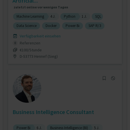
Artificial...
zuletzt online vor wenigen Tagen
Machine Learning
4 J.
Python
1 J.
SQL
Data Science
Docker
Power Bi
SAP R/3
Verfügbarkeit einsehen
Referenzen
0
€100/Stunde
D-53773 Hennef (Sieg)
Business Intelligence Consultant
Power Bi
6 J.
Business Intelligence (BI)
5 J.