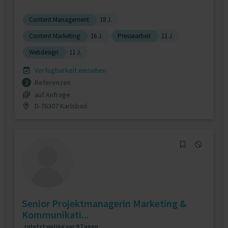
Content Management
18 J.
Content Marketing
16 J.
Pressearbeit
11 J.
Webdesign
11 J.
Verfügbarkeit einsehen
Referenzen
2
auf Anfrage
D-76307 Karlsbad
Senior Projektmanagerin Marketing &
Kommunikati...
zuletzt online vor 9 Tagen