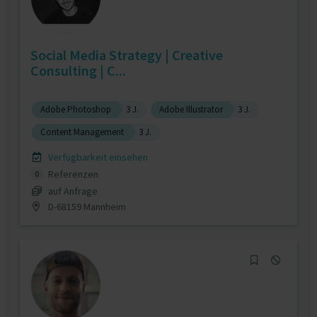
Social Media Strategy | Creative
Consulting | C...
Adobe Photoshop
3 J.
Adobe Illustrator
3 J.
Content Management
3 J.
Verfügbarkeit einsehen
Referenzen
0
auf Anfrage
D-68159 Mannheim