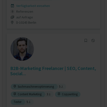
Verfügbarkeit einsehen
Referenzen
0
auf Anfrage
D-10245 Berlin
B2B-Marketing Freelancer | SEO, Content,
Social...
Suchmaschinenoptimierung
5 J.
Content Marketing
3 J.
Copywriting
Texter
5 J.