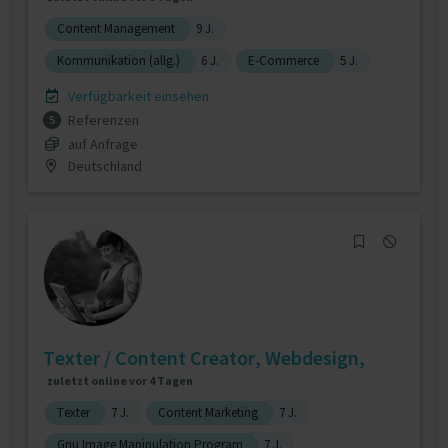
Content Management
9 J.
Kommunikation (allg.)
6 J.
E-Commerce
5 J.
Verfügbarkeit einsehen
Referenzen
5
auf Anfrage
Deutschland
Texter / Content Creator, Webdesign,
zuletzt online vor 4 Tagen
Texter
7 J.
Content Marketing
7 J.
Gnu Image Manipulation Program
7 J.