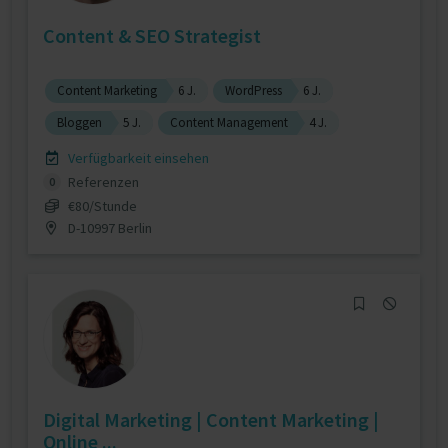
Content & SEO Strategist
Content Marketing
6 J.
WordPress
6 J.
Bloggen
5 J.
Content Management
4 J.
Verfügbarkeit einsehen
Referenzen
0
€80/Stunde
D-10997 Berlin
Digital Marketing | Content Marketing |
Online ...