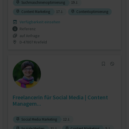
Suchmaschinenoptimierung
19 J.
Content Marketing
17 J.
Contentoptimierung
Verfügbarkeit einsehen
Referenz
1
auf Anfrage
D-47807 Krefeld
Freelancerin für Social Media | Content
Managem...
Social Media Marketing
12 J.
Soziale Medien
11 J.
Content Marketing
5 J.