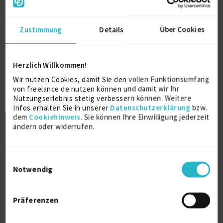
Zustimmung
Details
Über Cookies
Freelancerin Content Management &
Herzlich Willkommen!
Social Media
Wir nutzen Cookies, damit Sie den vollen Funktionsumfang
zuletzt online vor 10 Tagen
von freelance.de nutzen können und damit wir Ihr
Nutzungserlebnis stetig verbessern können. Weitere
Content Management
4 J.
Content Marketing
4 J.
Infos erhalten Sie in unserer
Datenschutzerklärung
bzw.
dem
Cookiehinweis
. Sie können Ihre Einwilligung jederzeit
Marketing Manager
3 J.
ändern oder widerrufen.
Verfügbarkeit einsehen
Referenz
1
Einwilligungsauswahl
auf Anfrage
Notwendig
D-22335 Hamburg
Präferenzen