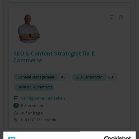
SEO & Content Strategist für E-
Commerce
Content Management
8 J.
SEO-Vermarkter
8 J.
Berater E-Commerce
Verfügbarkeit einsehen
Referenzen
4
auf Anfrage
D-83278 Traunstein