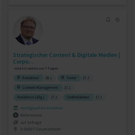
Strategischer Content & Digitale Medien |
Corpo...
zuletzt online vor 7 Tagen
Redakteur
28 J.
Texter
27 J.
Content Management
17 J.
Redaktion (allg.)
27 J.
Chefredakteur
17 J.
Verfügbarkeit einsehen
Referenzen
6
auf Anfrage
D-86637 Zusamaltheim