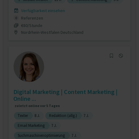
Verfügbarkeit einsehen
Referenzen
0
€80/Stunde
Nordrhein-Westfalen Deutschland
Digital Marketing | Content Marketing |
Online ...
zuletzt online vor 5 Tagen
Texter
8 J.
Redaktion (allg.)
7 J.
Email Marketing
7 J.
Suchmaschinenoptimierung
7 J.