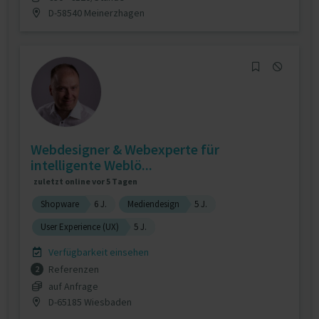
D-58540 Meinerzhagen
Webdesigner & Webexperte für
intelligente Weblö...
zuletzt online vor 5 Tagen
Shopware
6 J.
Mediendesign
5 J.
User Experience (UX)
5 J.
Verfügbarkeit einsehen
Referenzen
2
auf Anfrage
D-65185 Wiesbaden