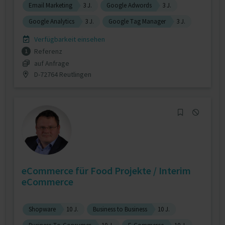
Email Marketing
3 J.
Google Adwords
3 J.
Google Analytics
3 J.
Google Tag Manager
3 J.
Verfügbarkeit einsehen
Referenz
1
auf Anfrage
D-72764 Reutlingen
eCommerce für Food Projekte / Interim
eCommerce
Shopware
10 J.
Business to Business
10 J.