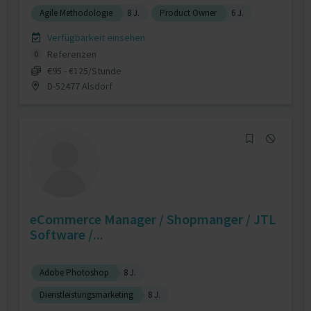
Agile Methodologie
8 J.
Product Owner
6 J.
Verfügbarkeit einsehen
Referenzen
0
€95 - €125/Stunde
D-52477 Alsdorf
eCommerce Manager / Shopmanger / JTL
Software /...
Adobe Photoshop
8 J.
Dienstleistungsmarketing
8 J.