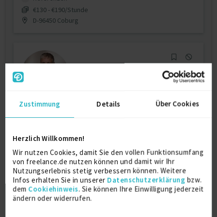
€130 - €190/Stunde
D-96450 Coburg
Zustimmung
Details
Über Cookies
Ecommerce Manager
Herzlich Willkommen!
Projektmanagement (IT)
25 J.
Content Management
Wir nutzen Cookies, damit Sie den vollen Funktionsumfang
Technisches Testing
Typo3
von freelance.de nutzen können und damit wir Ihr
Nutzungserlebnis stetig verbessern können. Weitere
Verfügbarkeit einsehen
Infos erhalten Sie in unserer
Datenschutzerklärung
bzw.
Referenzen
0
dem
Cookiehinweis
. Sie können Ihre Einwilligung jederzeit
auf Anfrage
ändern oder widerrufen.
D-21465 Reinbek