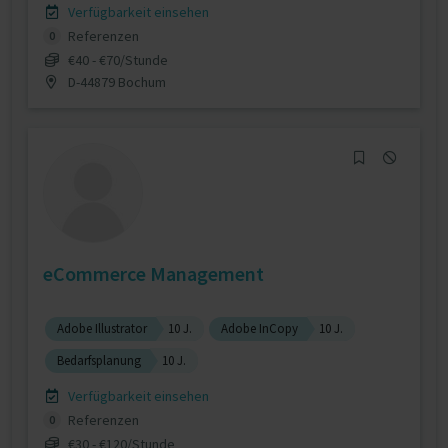
Verfügbarkeit einsehen
Referenzen
0
€40 - €70/Stunde
D-44879 Bochum
eCommerce Management
Adobe Illustrator
10 J.
Adobe InCopy
10 J.
Bedarfsplanung
10 J.
Verfügbarkeit einsehen
Referenzen
0
€30 - €120/Stunde