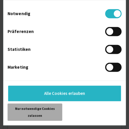
Einwilligungsauswahl
Notwendig
Präferenzen
eCommerce und Performance Marketing
Statistiken
Manager
zuletzt online vor 1 Tagen
Marketing
Shopify (allg.)
6 J.
E-Commerce
Performance-Marketing
Google Adwords
7 J.
Verfügbarkeit einsehen
Alle Cookies erlauben
Referenzen
0
€60 - €80/Stunde
Nur notwendige Cookies
D-33161 Hövelhof
zulassen