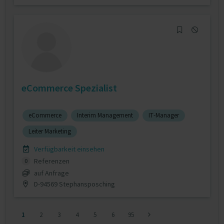
eCommerce Spezialist
eCommerce
Interim Management
IT-Manager
Leiter Marketing
Verfügbarkeit einsehen
Referenzen
0
auf Anfrage
D-94569 Stephansposching
1
2
3
4
5
6
95