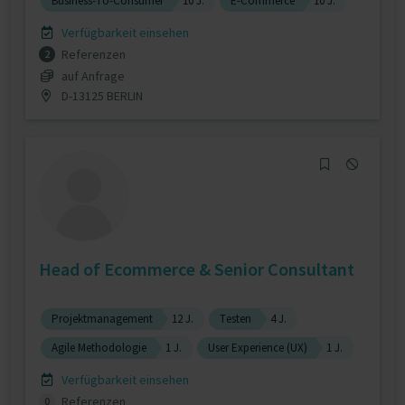
Business-To-Consumer
10 J.
E-Commerce
10 J.
Verfügbarkeit einsehen
Referenzen
2
auf Anfrage
D-13125 BERLIN
Head of Ecommerce & Senior Consultant
Projektmanagement
12 J.
Testen
4 J.
Agile Methodologie
1 J.
User Experience (UX)
1 J.
Verfügbarkeit einsehen
Referenzen
0