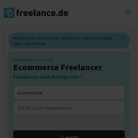
Toggl
menu
Möchten Sie diese Suche speichern? Jetzt
einloggen
oder
registrieren
Hinweise zur Suche
Ecommerce Freelancer
Freelancer nach Kategorien
0 km
SUCHE