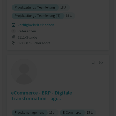
Projektleitung / Teamleitung
18 J.
Projektleitung / Teamleitung (IT)
18 J.
Verfügbarkeit einsehen
Referenzen
0
€111/Stunde
D-90607 Rückersdorf
eCommerce - ERP - Digitale
Transformation - agi...
Projektmanagement
16 J.
E-Commerce
15 J.