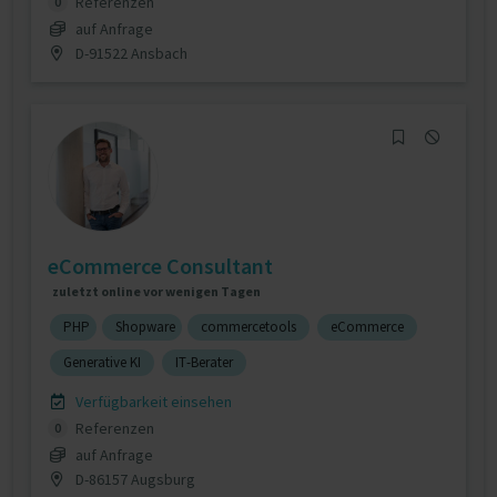
Referenzen
0
auf Anfrage
D-91522 Ansbach
eCommerce Consultant
zuletzt online vor wenigen Tagen
PHP
Shopware
commercetools
eCommerce
Generative KI
IT-Berater
Verfügbarkeit einsehen
Referenzen
0
auf Anfrage
D-86157 Augsburg